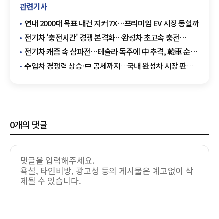
관련기사
연내 2000대 목표 내건 지커 7X…프리미엄 EV 시장 통할까
전기차 '충전시간' 경쟁 본격화…완성차 초고속 충전
인프라 전면전
전기차 캐즘 속 삼파전…테슬라 독주에 中 추격, 韓車 순위
흔들릴까
수입차 경쟁력 상승·中 공세까지…국내 완성차 시장 판
흔들까
0
개의 댓글