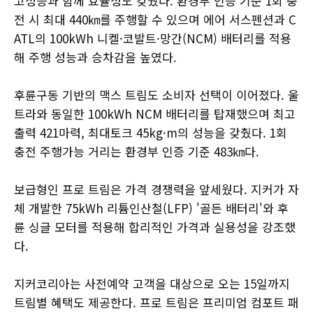
고성능과 함께 효율성도 갖췄다. 환경부 인증 기준 1회 충
전 시 최대 440㎞를 주행할 수 있으며 에어 서스펜션과 C
ATL의 100kWh 니켈·코발트·망간(NCM) 배터리를 적용
해 주행 성능과 승차감을 높였다.
후륜구동 기반의 맥스 트림도 소비자 선택이 이어졌다. 울
트라와 동일한 100kWh NCM 배터리를 탑재했으며 최고
출력 421마력, 최대토크 45kg·m의 성능을 갖췄다. 1회
충전 주행가능 거리는 환경부 인증 기준 483㎞다.
보급형인 프로 트림은 가격 경쟁력을 앞세웠다. 지커가 자
체 개발한 75kWh 리튬인산철(LFP) '골든 배터리'와 후
륜 싱글 모터를 적용해 합리적인 가격과 실용성을 강조했
다.
지커코리아는 사전예약 고객을 대상으로 오는 15일까지
트림별 혜택도 제공한다. 프로 트림은 프리미엄 컴포트 패