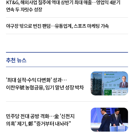
KT&G, 해외사업 질주에 역대 상반기 최대 매출…영업익 4분기
연속 두 자릿수 성장
야구장 밖으로 번진 팬덤…유통업계, 스포츠 마케팅 가속
추천 뉴스
'최대 실적·수익 다변화' 성과…
이찬우號 농협금융, 임기 말년 성장 박차
민주당 전대 공방 격화…金 '신천지
의혹' 제기, 鄭 "증거부터 내놔라"