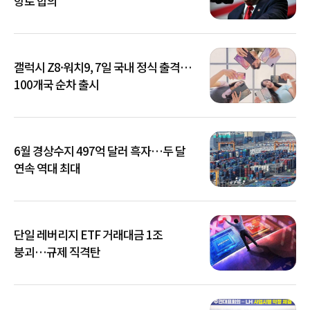
항로 합의
갤럭시 Z8·워치9, 7일 국내 정식 출격…
100개국 순차 출시
6월 경상수지 497억 달러 흑자…두 달
연속 역대 최대
단일 레버리지 ETF 거래대금 1조
붕괴…규제 직격탄