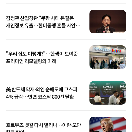
김정관 산업장관 "쿠팡 사태 본질은
개인정보 유출…한미동맹 흔들 사안
아냐"
"우리 집도 이렇게?"…한샘이 보여준
프리미엄 리모델링의 미래
美 반도체 악재·외인 순매도에 코스피
4% 급락…반면 코스닥 800선 탈환
호르무즈 뱃길 다시 열리나…이란·오만