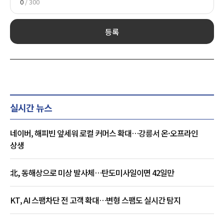
0
/ 300
등록
실시간 뉴스
네이버, 해피빈 앞세워 로컬 커머스 확대…강릉서 온·오프라인
상생
北, 동해상으로 미상 발사체…탄도미사일이면 42일만
KT, AI 스팸차단 전 고객 확대…변형 스팸도 실시간 탐지