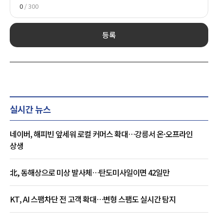
0
/ 300
등록
실시간 뉴스
네이버, 해피빈 앞세워 로컬 커머스 확대…강릉서 온·오프라인
상생
北, 동해상으로 미상 발사체…탄도미사일이면 42일만
KT, AI 스팸차단 전 고객 확대…변형 스팸도 실시간 탐지