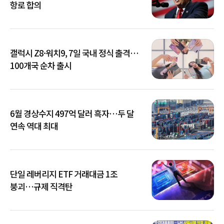
항로 합의
갤럭시 Z8·워치9, 7일 국내 정식 출격…
100개국 순차 출시
6월 경상수지 497억 달러 흑자…두 달
연속 역대 최대
단일 레버리지 ETF 거래대금 1조
붕괴…규제 직격탄