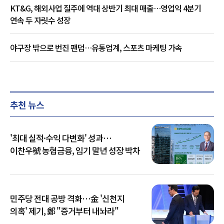
KT&G, 해외사업 질주에 역대 상반기 최대 매출…영업익 4분기
연속 두 자릿수 성장
야구장 밖으로 번진 팬덤…유통업계, 스포츠 마케팅 가속
추천 뉴스
'최대 실적·수익 다변화' 성과…
이찬우號 농협금융, 임기 말년 성장 박차
민주당 전대 공방 격화…金 '신천지
의혹' 제기, 鄭 "증거부터 내놔라"