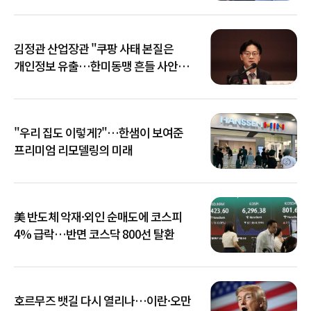
김정관 산업장관 "쿠팡 사태 본질은
개인정보 유출…한미동맹 흔들 사안
아냐"
"우리 집도 이렇게?"…한샘이 보여준
프리미엄 리모델링의 미래
美 반도체 악재·외인 순매도에 코스피
4% 급락…반면 코스닥 800선 탈환
호르무즈 뱃길 다시 열리나…이란·오만