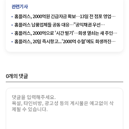
관련기사
홈플러스, 2000억원 긴급자금 확보…13일 전 점포 영업
재개
홈플러스 납품업체들 공동 대응…"공익채권 우선
변제하라"
홈플러스, 2000억으로 '시간 벌기'…회생 열쇠는 새 주인
찾기
홈플러스, 20일 즉시항고...'2000억 수혈'에도 회생까진
변수 산적
0
개의 댓글