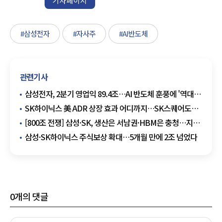
기자페이지
#삼성전자
#자사주
#AI반도체
관련기사
삼성전자, 2분기 영업익 89.4조…AI 반도체 훈풍에 '역대
최대'
SK하이닉스 美 ADR 상장 효과 어디까지…SK스퀘어도
웃을까
[800조 전쟁] 삼성·SK, 생산은 서남권·HBM은 충청…지역
전략 바뀐다
삼성·SK하이닉스 주식보상 확대…5개월 만에 2조 넘었다
0
개의 댓글