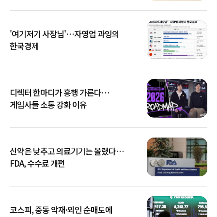
'여기저기 사장님'…자영업 과잉의
한국경제
디렉터 한마디가 흥행 가른다…
게임사들 소통 강화 이유
신약은 낮추고 의료기기는 올렸다…
FDA, 수수료 개편
코스피, 중동 악재·외인 순매도에