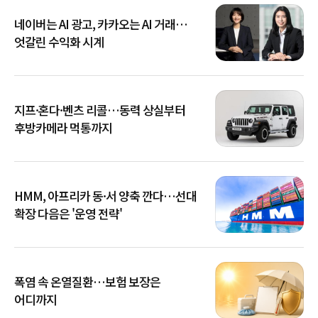
네이버는 AI 광고, 카카오는 AI 거래…
엇갈린 수익화 시계
지프·혼다·벤츠 리콜…동력 상실부터
후방카메라 먹통까지
HMM, 아프리카 동·서 양축 깐다…선대
확장 다음은 '운영 전략'
폭염 속 온열질환…보험 보장은
어디까지