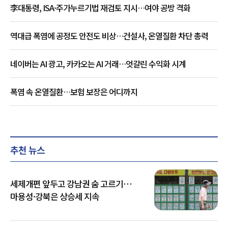
李대통령, ISA·주가누르기법 재검토 지시…여야 공방 격화
역대급 폭염에 공정도 안전도 비상…건설사, 온열질환 차단 총력
네이버는 AI 광고, 카카오는 AI 거래…엇갈린 수익화 시계
폭염 속 온열질환…보험 보장은 어디까지
추천 뉴스
세제개편 앞두고 강남권 숨 고르기…
마용성·강북은 상승세 지속