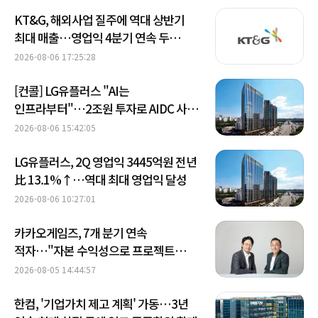
KT&G, 해외사업 질주에 역대 상반기
최대 매출…영업익 4분기 연속 두
자릿수 성장
2026-08-06 17:25:28
[컨콜] LG유플러스 "AI는
인프라부터"…2조원 투자로 AIDC 사업
속도
2026-08-06 15:42:05
LG유플러스, 2Q 영업익 3445억원 전년
比 13.1%↑…역대 최대 영업익 달성
2026-08-06 10:27:01
카카오게임즈, 7개 분기 연속
적자…"자본 수익성으로 프로젝트
골라낸다"
2026-08-05 14:44:57
한컴, '기업가치 제고 계획' 가동…3년