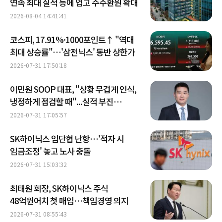
연속 최대 실적 등에 업고 주주환원 확대
2026-08-04 14:41:41
코스피, 17.91%·1000포인트↑ "역대
최대 상승률"…'삼전닉스' 동반 상한가
2026-07-31 17:50:18
이민원 SOOP 대표, "상황 무겁게 인식,
냉정하게 점검할 때"...실적 부진
원인으로 세무조사
2026-07-31 17:05:57
SK하이닉스 임단협 난항…'적자 시
임금조정' 놓고 노사 충돌
2026-07-31 15:03:32
최태원 회장, SK하이닉스 주식
48억원어치 첫 매입…책임경영 의지
2026-07-31 08:55:43