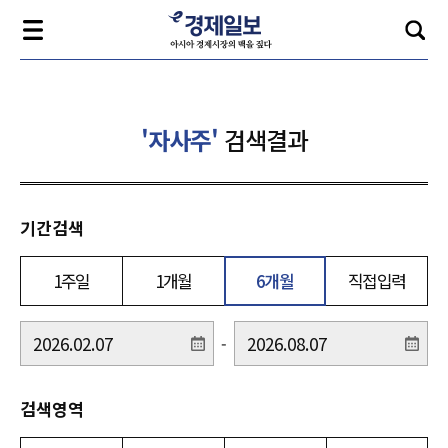
'자사주'
검색결과
기간검색
1주일
1개월
6개월
직접입력
-
검색영역