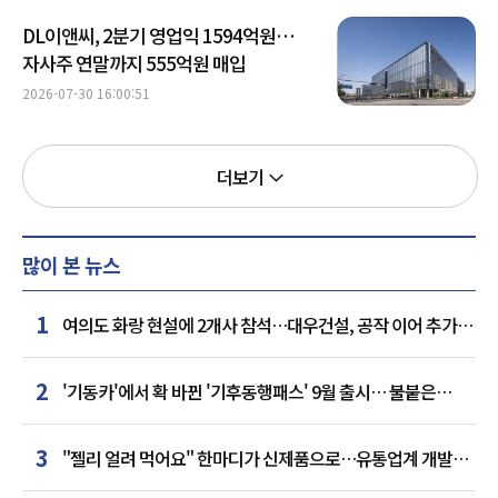
DL이앤씨, 2분기 영업익 1594억원…
자사주 연말까지 555억원 매입
2026-07-30 16:00:51
더보기
많이 본 뉴스
1
여의도 화랑 현설에 2개사 참석…대우건설, 공작 이어 추가
거점 확보하나
2
'기동카'에서 확 바뀐 '기후동행패스' 9월 출시… 불붙은
카드사 경쟁
3
"젤리 얼려 먹어요" 한마디가 신제품으로…유통업계 개발실
된 SNS