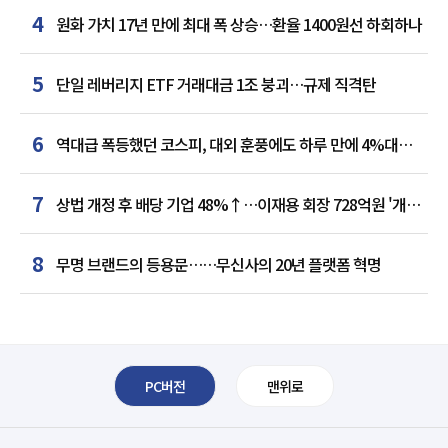
4
원화 가치 17년 만에 최대 폭 상승…환율 1400원선 하회하나
5
단일 레버리지 ETF 거래대금 1조 붕괴…규제 직격탄
6
역대급 폭등했던 코스피, 대외 훈풍에도 하루 만에 4%대
급락
7
상법 개정 후 배당 기업 48%↑…이재용 회장 728억원 '개인
최다'
8
무명 브랜드의 등용문……무신사의 20년 플랫폼 혁명
PC버전
맨위로