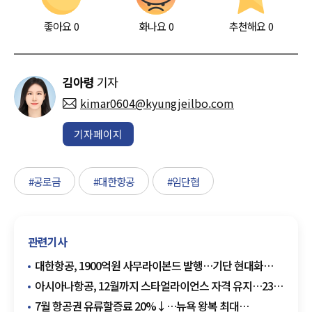
좋아요
0
화나요
0
추천해요
0
김아령
기자
kimar0604@kyungjeilbo.com
기자페이지
#공로금
#대한항공
#임단협
관련기사
대한항공, 1900억원 사무라이본드 발행…기단 현대화
자금 확보
아시아나항공, 12월까지 스타얼라이언스 자격 유지…23년
동맹 마침표
7월 항공권 유류할증료 20%↓…뉴욕 왕복 최대