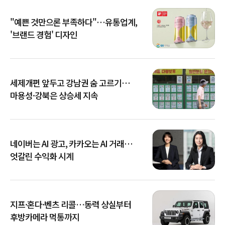
"예쁜 것만으론 부족하다"…유통업계,
'브랜드 경험' 디자인
세제개편 앞두고 강남권 숨 고르기…
마용성·강북은 상승세 지속
네이버는 AI 광고, 카카오는 AI 거래…
엇갈린 수익화 시계
지프·혼다·벤츠 리콜…동력 상실부터
후방카메라 먹통까지