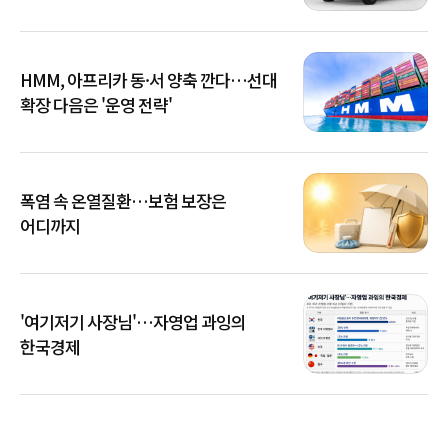
HMM, 아프리카 동·서 양축 깐다…선대
확장 다음은 '운영 전략'
폭염 속 온열질환…보험 보장은
어디까지
'여기저기 사장님'…자영업 과잉의
한국경제