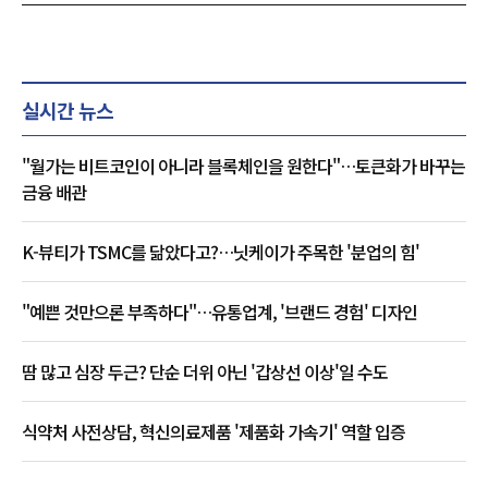
실시간 뉴스
"월가는 비트코인이 아니라 블록체인을 원한다"…토큰화가 바꾸는
금융 배관
K-뷰티가 TSMC를 닮았다고?…닛케이가 주목한 '분업의 힘'
"예쁜 것만으론 부족하다"…유통업계, '브랜드 경험' 디자인
땀 많고 심장 두근? 단순 더위 아닌 '갑상선 이상'일 수도
식약처 사전상담, 혁신의료제품 '제품화 가속기' 역할 입증