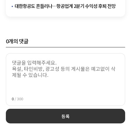
21만5000원 절감
대한항공도 흔들리나…항공업계 2분기 수익성 후퇴 전망
0
개의 댓글
0
/ 300
등록