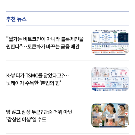
추천 뉴스
"월가는 비트코인이 아니라 블록체인을
원한다"…토큰화가 바꾸는 금융 배관
K-뷰티가 TSMC를 닮았다고?…
닛케이가 주목한 '분업의 힘'
땀 많고 심장 두근? 단순 더위 아닌
'갑상선 이상'일 수도