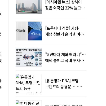
[아시아권 뉴스] 상하이
찾은 외국인 22% 늘고
중국 자동차 수출 509만대
며
[프론티어 격돌] 카뱅·
국
케뱅 상반기 순익 희비…
플랫폼·개인사업자
금융으로 성장 기반 확대
으
"5년마다 계좌 깨라니"…
혜택 줄이고 국내 투자로
했
묶은 ISA 개편 논란
국
[유통명가 DNA] 무명
브랜드의 등용문……
는
무신사의 20년 플랫폼
혁명