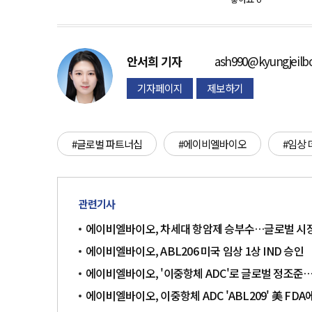
안서희
기자
ash990@kyungjeilb
기자페이지
제보하기
#글로벌 파트너십
#에이비엘바이오
#임상
관련기사
에이비엘바이오, 차세대 항암제 승부수…글로벌 시
에이비엘바이오, ABL206 미국 임상 1상 IND 승인
에이비엘바이오, '이중항체 ADC'로 글로벌 정조준…
에이비엘바이오, 이중항체 ADC 'ABL209' 美 FDA에