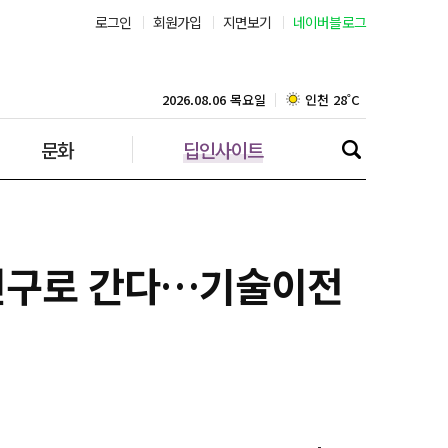
로그인
회원가입
지면보기
네이버블로그
대구 27˚C
인천 28˚C
2026.08.06 목요일
문화
딥인사이트
광주 27˚C
대전 28˚C
울산 27˚C
동연구로 간다…기술이전
강릉 28˚C
제주 28˚C