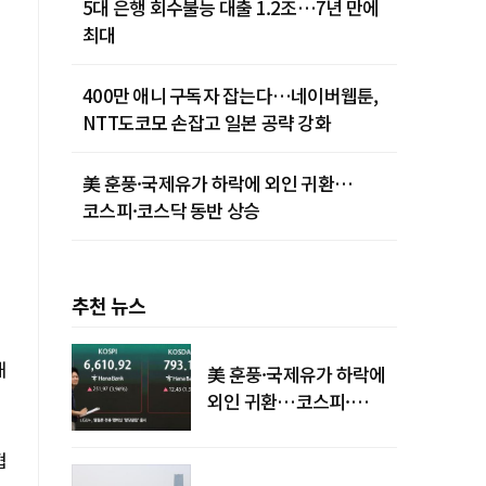
5대 은행 회수불능 대출 1.2조…7년 만에
최대
400만 애니 구독자 잡는다…네이버웹툰,
NTT도코모 손잡고 일본 공략 강화
美 훈풍·국제유가 하락에 외인 귀환…
코스피·코스닥 동반 상승
추천 뉴스
해
美 훈풍·국제유가 하락에
외인 귀환…코스피·
코스닥 동반 상승
협