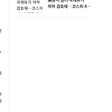
하락 겹호재…코스피 4%
대 급등·매수 사이드카
롯
수
가
서
까