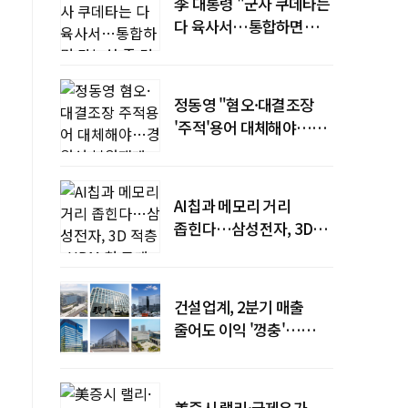
李 대통령 "군사 쿠데타는
다 육사서…통합하면
가능성 줄 것"
정동영 "혐오·대결조장
'주적'용어 대체해야…
경원선 복원재개"
AI칩과 메모리 거리
좁힌다…삼성전자, 3D
적층 'zHBM' 첫 공개
건설업계, 2분기 매출
줄어도 이익 '껑충'…
원가율 관리가 실적
갈랐다
美증시 랠리·국제유가