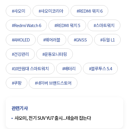
#샤오미
#샤오미코리아
#REDMI 워치 6
#Redmi Watch 6
#REDMI 워치 5
#스마트워치
#AMOLED
#웨어러블
#GNSS
#듀얼 L1
#건강관리
#운동모니터링
#10만원대 스마트워치
#배터리
#블루투스 5.4
#쿠팡
#네이버 브랜드스토어
관련기사
샤오미, 전기 SUV YU7 출시...테슬라 잡는다