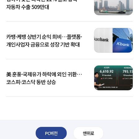
자동차 수출 509만대
카뱅·케뱅 상반기 순익 희비…플랫폼·
개인사업자 금융으로 성장 기반 확대
美 훈풍·국제유가 하락에 외인 귀환…
코스피·코스닥 동반 상승
PC버전
맨위로