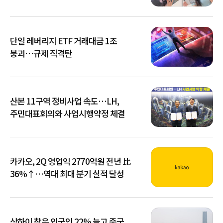
단일 레버리지 ETF 거래대금 1조
붕괴…규제 직격탄
산본 11구역 정비사업 속도…LH,
주민대표회의와 사업시행약정 체결
카카오, 2Q 영업익 2770억원 전년 比
36%↑…역대 최대 분기 실적 달성
상하이 찾은 외국인 22% 늘고 중국