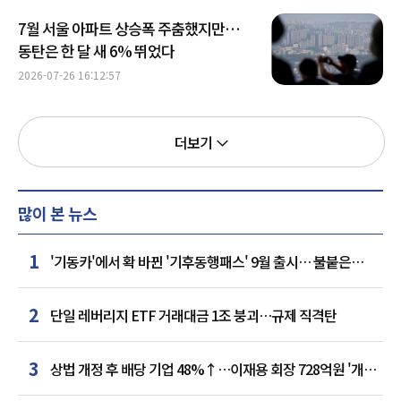
7월 서울 아파트 상승폭 주춤했지만…
동탄은 한 달 새 6% 뛰었다
2026-07-26 16:12:57
더보기
많이 본 뉴스
1
'기동카'에서 확 바뀐 '기후동행패스' 9월 출시… 불붙은
카드사 경쟁
2
단일 레버리지 ETF 거래대금 1조 붕괴…규제 직격탄
3
상법 개정 후 배당 기업 48%↑…이재용 회장 728억원 '개인
최다'