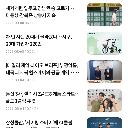
세제개편 앞두고 강남권 숨 고르기…
마용성·강북은 상승세 지속
2026-08-08 06:00:00
차 안 사는 20대가 올라탔다…지쿠,
20대 가입자 220만
2026-08-05 10:00:44
[데일리 제약·바이오 브리프] 부광약품,
태국 퍼시픽 헬스케어와 공급 계약…
동남아 공략 강화 外
2026-08-04 14:58:30
통신 3사, 갤럭시 Z폴드8 개통 스타트…
폴드8 쏠림 뚜렷
2026-08-04 10:34:04
삼성물산, '케어링 스테이'에 AI 돌봄