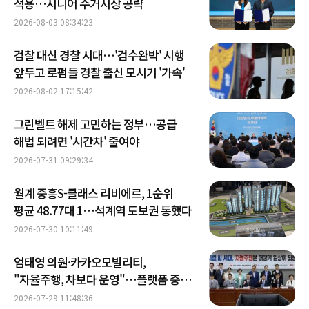
적용…시니어 주거시장 공략
2026-08-03 08:34:23
검찰 대신 경찰 시대…'검수완박' 시행
앞두고 로펌들 경찰 출신 모시기 '가속'
2026-08-02 17:15:42
그린벨트 해제 고민하는 정부…공급
해법 되려면 '시간차' 줄여야
2026-07-31 09:29:34
월계 중흥S-클래스 리비에르, 1순위
평균 48.77대 1…석계역 도보권 통했다
2026-07-30 10:11:49
엄태영 의원·카카오모빌리티,
"자율주행, 차보다 운영"…플랫폼 중심
상용화 제안
2026-07-29 11:48:36