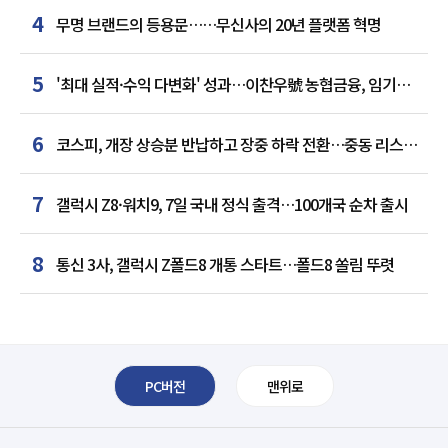
4
무명 브랜드의 등용문……무신사의 20년 플랫폼 혁명
5
'최대 실적·수익 다변화' 성과…이찬우號 농협금융, 임기
말년 성장 박차
6
코스피, 개장 상승분 반납하고 장중 하락 전환…중동 리스크·
美 경계감
7
갤럭시 Z8·워치9, 7일 국내 정식 출격…100개국 순차 출시
8
통신 3사, 갤럭시 Z폴드8 개통 스타트…폴드8 쏠림 뚜렷
PC버전
맨위로