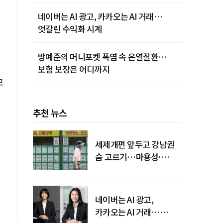
네이버는 AI 광고, 카카오는 AI 거래…
엇갈린 수익화 시계
방예준의 머니포켓 폭염 속 온열질환…
보험 보장은 어디까지
모
추천 뉴스
세제개편 앞두고 강남권
숨 고르기…마용성·
강북은 상승세 지속
티
네이버는 AI 광고,
카카오는 AI 거래…