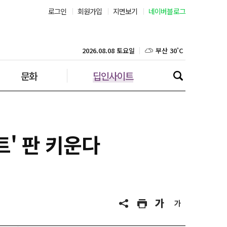
로그인
회원가입
지면보기
네이버블로그
부산 30˚C
대구 30˚C
2026.08.08 토요일
문화
딥인사이트
인천 30˚C
광주 32˚C
대전 32˚C
트' 판 키운다
울산 29˚C
강릉 22˚C
제주 29˚C