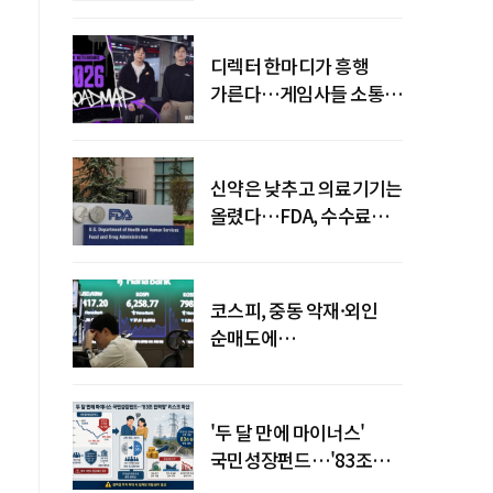
디렉터 한마디가 흥행
가른다…게임사들 소통
강화 이유
신약은 낮추고 의료기기는
올렸다…FDA, 수수료
개편
코스피, 중동 악재·외인
순매도에
하락…"하이닉스 또
급락"
'두 달 만에 마이너스'
국민성장펀드…'83조
전력망' 리스크 확산