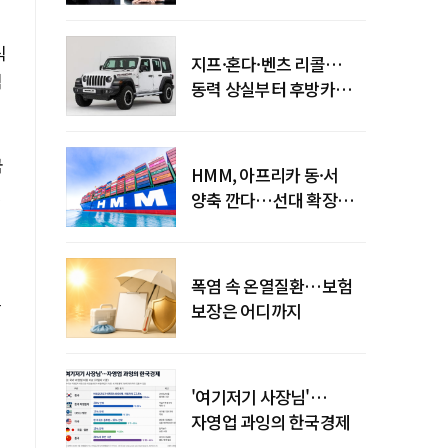
엇갈린 수익화 시계
식
지프·혼다·벤츠 리콜…
벽
동력 상실부터 후방카메라
먹통까지
국
HMM, 아프리카 동·서
결
양축 깐다…선대 확장
다음은 '운영 전략'
폭염 속 온열질환…보험
능
보장은 어디까지
'여기저기 사장님'…
자영업 과잉의 한국경제