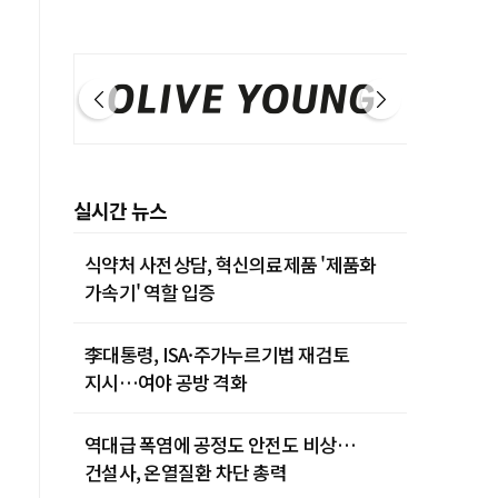
실시간 뉴스
식약처 사전상담, 혁신의료제품 '제품화
가속기' 역할 입증
李대통령, ISA·주가누르기법 재검토
지시…여야 공방 격화
역대급 폭염에 공정도 안전도 비상…
건설사, 온열질환 차단 총력