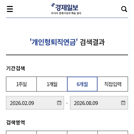
'개인형퇴직연금'
검색결과
기간검색
1주일
1개월
6개월
직접입력
-
검색영역