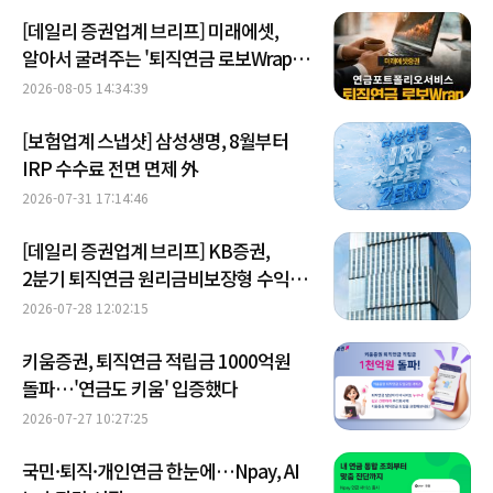
[데일리 증권업계 브리프] 미래에셋,
알아서 굴려주는 '퇴직연금 로보Wrap'
출시 外
2026-08-05 14:34:39
[보험업계 스냅샷] 삼성생명, 8월부터
IRP 수수료 전면 면제 外
2026-07-31 17:14:46
[데일리 증권업계 브리프] KB증권,
2분기 퇴직연금 원리금비보장형 수익률
1위 달성 外
2026-07-28 12:02:15
키움증권, 퇴직연금 적립금 1000억원
돌파…'연금도 키움' 입증했다
2026-07-27 10:27:25
국민·퇴직·개인연금 한눈에…Npay, AI