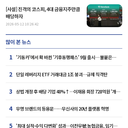
[사설] 진격의 코스피, 4대 금융지주만큼
배당하자
2026-05-12 10:26:42
많이 본 뉴스
1
'기동카'에서 확 바뀐 '기후동행패스' 9월 출시… 불붙은
카드사 경쟁
2
단일 레버리지 ETF 거래대금 1조 붕괴…규제 직격탄
3
상법 개정 후 배당 기업 48%↑…이재용 회장 728억원 '개인
최다'
4
무명 브랜드의 등용문……무신사의 20년 플랫폼 혁명
5
'최대 실적·수익 다변화' 성과…이찬우號 농협금융, 임기