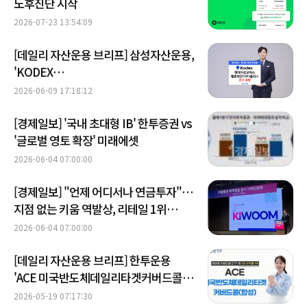
노후진단 시작
2026-07-23 13:54:09
[데일리 자산운용 브리프] 삼성자산운용,
'KODEX
현대차로보틱스밸류체인TOP3플러스'
2026-06-09 17:18:12
ETF 신규 상장 外
[경제일보] '국내 초대형 IB' 한투증권 vs
'글로벌 영토 확장' 미래에셋
2026-06-04 07:00:00
[경제일보] "언제 어디서나 연금투자"…
지점 없는 키움 역발상, 리테일 1위
플랫폼으로 500조 퇴직연금 시장 참전
2026-06-04 07:00:00
[데일리 자산운용 브리프] 한투운용
'ACE 미국반도체데일리타겟커버드콜',
해외형 1년 수익률 1위 外
2026-05-19 07:17:30