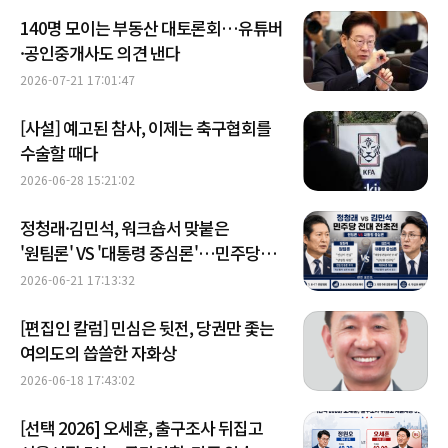
140명 모이는 부동산 대토론회…유튜버
·공인중개사도 의견 낸다
2026-07-21 17:01:47
[사설] 예고된 참사, 이제는 축구협회를
수술할 때다
2026-06-28 15:21:02
정청래·김민석, 워크숍서 맞붙은
'원팀론' VS '대통령 중심론'…민주당
전대 전초전 막 올랐다
2026-06-21 17:13:32
[편집인 칼럼] 민심은 뒷전, 당권만 좇는
여의도의 씁쓸한 자화상
2026-06-18 17:43:02
[선택 2026] 오세훈, 출구조사 뒤집고