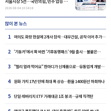
서울시장 5선…국민의힘, 민주 압승 속
'서울' 지켰다
2026-06-04 10:34:18
많이 본 뉴스
1
여의도 화랑 현설에 2개사 참석…대우건설, 공작 이어 추가
거점 확보하나
2
'기동카'에서 확 바뀐 '기후동행패스' 9월 출시… 불붙은
카드사 경쟁
3
"젤리 얼려 먹어요" 한마디가 신제품으로…유통업계 개발실
된 SNS
4
원화 가치 17년 만에 최대 폭 상승…환율 1400원선 하회하나
5
단일 레버리지 ETF 거래대금 1조 붕괴…규제 직격탄
6
역대급 폭등했던 코스피, 대외 훈풍에도 하루 만에 4%대