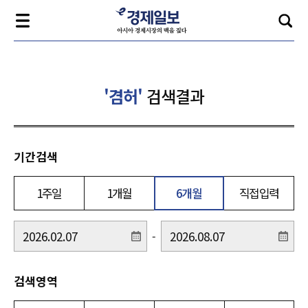
'겸허'
검색결과
기간검색
1주일
1개월
6개월
직접입력
-
검색영역