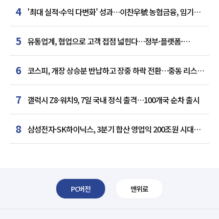
4
'최대 실적·수익 다변화' 성과…이찬우號 농협금융, 임기
말년 성장 박차
5
유통업계, 협업으로 고객 접점 넓힌다…정부·플랫폼·
인플루언서와 맞손
6
코스피, 개장 상승분 반납하고 장중 하락 전환…중동 리스크·
美 경계감
7
갤럭시 Z8·워치9, 7일 국내 정식 출격…100개국 순차 출시
8
삼성전자·SK하이닉스, 3분기 합산 영업익 200조원 시대
여나…中 추격은 부담
PC버전
맨위로