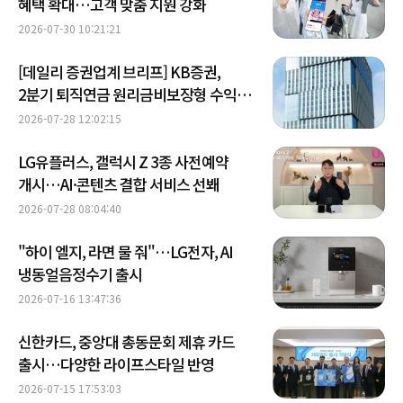
혜택 확대…고객 맞춤 지원 강화
2026-07-30 10:21:21
[데일리 증권업계 브리프] KB증권,
2분기 퇴직연금 원리금비보장형 수익률
1위 달성 外
2026-07-28 12:02:15
LG유플러스, 갤럭시 Z 3종 사전예약
개시…AI·콘텐츠 결합 서비스 선봬
2026-07-28 08:04:40
"하이 엘지, 라면 물 줘"…LG전자, AI
냉동얼음정수기 출시
2026-07-16 13:47:36
신한카드, 중앙대 총동문회 제휴 카드
출시…다양한 라이프스타일 반영
2026-07-15 17:53:03