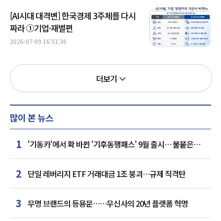
[AI시대 대격변] 한국경제 3주체를 다시
짜라 ①기업·재벌편
2026-07-09 16:51:36
더보기
많이 본 뉴스
1
'기동카'에서 확 바뀐 '기후동행패스' 9월 출시… 불붙은
카드사 경쟁
2
단일 레버리지 ETF 거래대금 1조 붕괴…규제 직격탄
3
무명 브랜드의 등용문……무신사의 20년 플랫폼 혁명