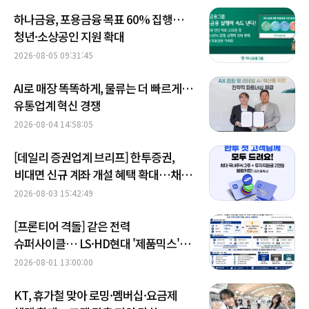
하나금융, 포용금융 목표 60% 집행…
청년·소상공인 지원 확대
2026-08-05 09:31:45
AI로 매장 똑똑하게, 물류는 더 빠르게…
유통업계 혁신 경쟁
2026-08-04 14:58:05
[데일리 증권업계 브리프] 한투증권,
비대면 신규 계좌 개설 혜택 확대…채널
다각화 가속 外
2026-08-03 15:42:49
[프론티어 격돌] 같은 전력
슈퍼사이클… LS·HD현대 '제품믹스'
승부
2026-08-01 13:00:00
KT, 휴가철 맞아 로밍·멤버십·요금제