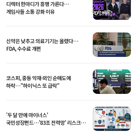
디렉터 한마디가 흥행 가른다…
게임사들 소통 강화 이유
신약은 낮추고 의료기기는 올렸다…
FDA, 수수료 개편
코스피, 중동 악재·외인 순매도에
하락…"하이닉스 또 급락"
'두 달 만에 마이너스'
국민성장펀드…'83조 전력망' 리스크
확산