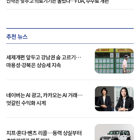
신약은 낮추고 의료기기는 올렸다…FDA, 수수료 개편
추천 뉴스
세제개편 앞두고 강남권 숨 고르기…
마용성·강북은 상승세 지속
네이버는 AI 광고, 카카오는 AI 거래…
엇갈린 수익화 시계
지프·혼다·벤츠 리콜…동력 상실부터