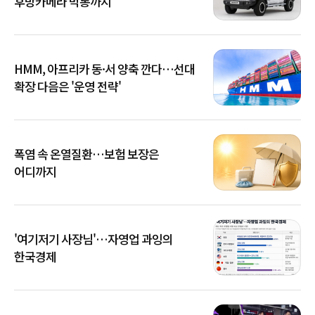
후방카메라 먹통까지
HMM, 아프리카 동·서 양축 깐다…선대
확장 다음은 '운영 전략'
폭염 속 온열질환…보험 보장은
어디까지
'여기저기 사장님'…자영업 과잉의
한국경제