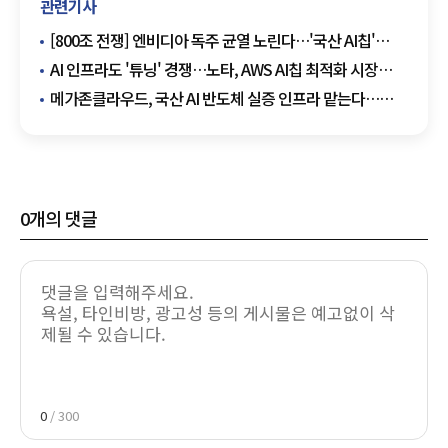
관련기사
[800조 전쟁] 엔비디아 독주 균열 노린다…'국산 AI칩'
퓨리오사AI의 승부수
AI 인프라도 '튜닝' 경쟁…노타, AWS AI칩 최적화 시장
진출
메가존클라우드, 국산 AI 반도체 실증 인프라 맡는다…
NPU 상용화 시험대
0
개의 댓글
0
/ 300