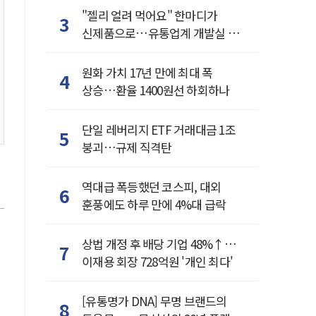
"젤리 얼려 먹어요" 한마디가
3
신제품으로…유통업계 개발실 된
SNS
원화 가치 17년 만에 최대 폭
4
상승…환율 1400원선 하회하나
단일 레버리지 ETF 거래대금 1조
5
붕괴…규제 직격탄
역대급 폭등했던 코스피, 대외
6
훈풍에도 하루 만에 4%대 급락
상법 개정 후 배당 기업 48%↑…
7
이재용 회장 728억원 '개인 최다'
[유통명가 DNA] 무명 브랜드의
8