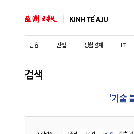
금융
산업
생활경제
IT
검색
'기술 
기간검색
1주일
1개월
6개월
직접입력