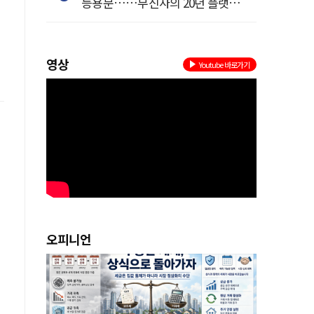
등용문……무신사의 20년 플랫폼
혁명
영상
Youtube 바로가기
오피니언