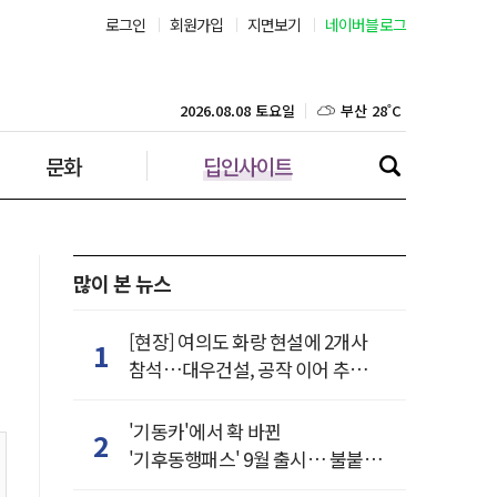
서울 27˚C
로그인
회원가입
지면보기
네이버블로그
부산 28˚C
2026.08.08 토요일
대구 27˚C
문화
딥인사이트
인천 27˚C
광주 27˚C
많이 본 뉴스
대전 27˚C
[현장] 여의도 화랑 현설에 2개사
1
울산 25˚C
참석…대우건설, 공작 이어 추가
거점 확보하나
강릉 25˚C
'기동카'에서 확 바뀐
2
'기후동행패스' 9월 출시… 불붙은
제주 29˚C
카드사 경쟁