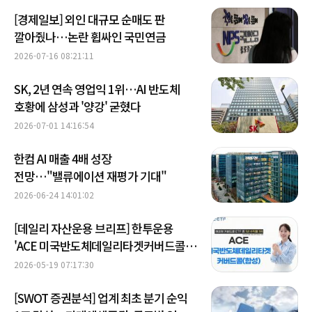
[경제일보] 외인 대규모 순매도 판
깔아줬나…논란 휩싸인 국민연금
2026-07-16 08:21:11
SK, 2년 연속 영업익 1위…AI 반도체
호황에 삼성과 '양강' 굳혔다
2026-07-01 14:16:54
한컴 AI 매출 4배 성장
전망…"밸류에이션 재평가 기대"
2026-06-24 14:01:02
[데일리 자산운용 브리프] 한투운용
'ACE 미국반도체데일리타겟커버드콜',
해외형 1년 수익률 1위 外
2026-05-19 07:17:30
[SWOT 증권분석] 업계 최초 분기 순익