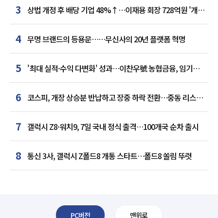
3
상법 개정 후 배당 기업 48%↑…이재용 회장 728억원 '개인
최다'
4
무명 브랜드의 등용문……무신사의 20년 플랫폼 혁명
5
'최대 실적·수익 다변화' 성과…이찬우號 농협금융, 임기
말년 성장 박차
6
코스피, 개장 상승분 반납하고 장중 하락 전환…중동 리스크·
美 경계감
7
갤럭시 Z8·워치9, 7일 국내 정식 출격…100개국 순차 출시
8
통신 3사, 갤럭시 Z폴드8 개통 스타트…폴드8 쏠림 뚜렷
PC버전
맨위로