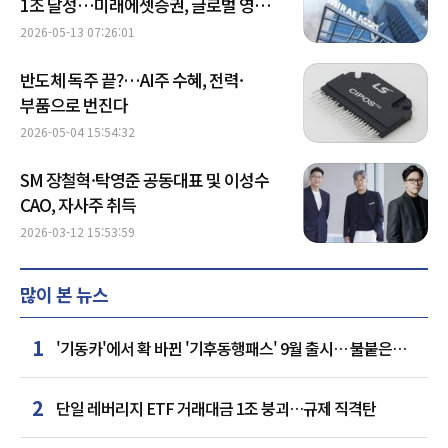
1조 달성…미래에셋증권, 글로벌 영토
확장 가속화
2026-05-13 07:26:01
반도체 독주 끝?…AI주 수혜, 전력·
부품으로 번진다
2026-05-04 15:54:32
SM 장철혁·탁영준 공동대표 및 이성수
CAO, 자사주 취득
2026-03-12 15:53:59
많이 본 뉴스
1
'기동카'에서 확 바뀐 '기후동행패스' 9월 출시… 불붙은
카드사 경쟁
2
단일 레버리지 ETF 거래대금 1조 붕괴…규제 직격탄