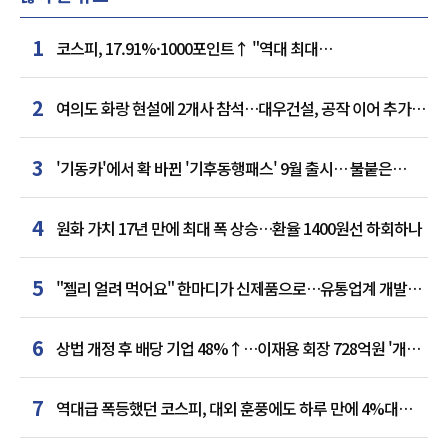
1
코스피, 17.91%·1000포인트↑ "역대 최대
상승률"…'삼전닉스' 동반 상한가
2
여의도 화랑 현설에 2개사 참석…대우건설, 공작 이어 추가
거점 확보하나
3
'기동카'에서 확 바뀐 '기후동행패스' 9월 출시… 불붙은
카드사 경쟁
4
원화 가치 17년 만에 최대 폭 상승…환율 1400원선 하회하나
5
"젤리 얼려 먹어요" 한마디가 신제품으로…유통업계 개발실
된 SNS
6
상법 개정 후 배당 기업 48%↑…이재용 회장 728억원 '개인
최다'
7
역대급 폭등했던 코스피, 대외 훈풍에도 하루 만에 4%대
급락