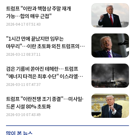
트럼프 "이란과 핵협상 주말 재개
가능…합의 매우 근접"
2026-04-17 07:51:43
"1시간 만에 끝났지만 임무는
마무리"…이란 초토화 외친 트럼프의
진짜 속내는
2026-03-12 08:37:11
검은 기름비 쏟아진 테헤란… 트럼프
"에너지 타격은 최후 수단" 이스라엘
제동
2026-03-11 07:47:37
트럼프 "이란전쟁 조기 종결"…미사일·
드론 시설 80% 초토화
2026-03-10 07:43:49
많이 본 뉴스