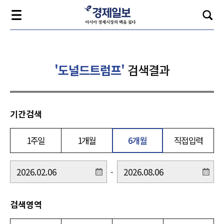
'도널드트럼프'
검색결과
기간검색
1주일
1개월
6개월
직접입력
-
검색영역