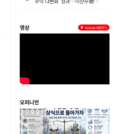
수익 다변화' 성과…이찬우號
농협금융, 임기 말년 성장 박차
영상
Youtube 바로가기
에
한
오피니언
수
.
준