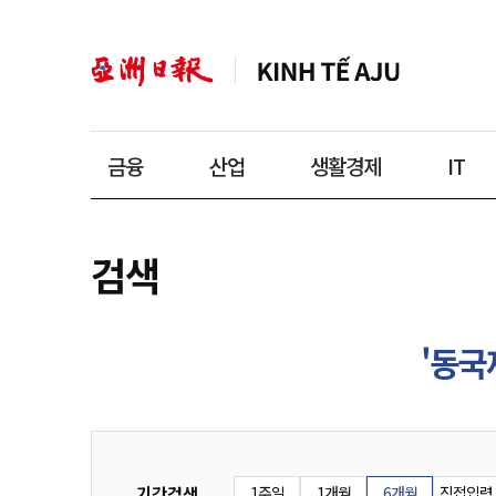
금융
산업
생활경제
IT
검색
'동국
기간검색
1주일
1개월
6개월
직접입력