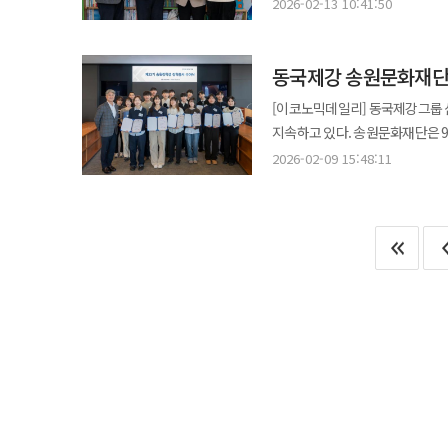
아동 등을 대상으로 생활지원금과 
기업 전문가와 대학원생이 멘토·
2026-02-13 10:41:50
줄었다. 실제 현대제철은 지난달 철근 수요 감소에 대응해 인천공장 일부 설비를 폐쇄하고 생산량을 절반으로
강화할 계획이다. 단순 실적 중심에서 벗어
행보다. 동국제강은 지난 2일 포항공장을 시작으로 5일 본사, 6일 인천공장, 10일 당진공장에서 순차적으로 지원 활동을
주제가 실제 제철소 공정이나 소재 개발과
감축하기로 했다. 동구 지역은 
여전히 부담 요인으로 꼽힌다. 글
진행했다. 포항공장은 포항시에 포항사랑상품권 100매(1000만원 상당)를 기탁하고 대송면에는 500만원 상당의
"친환경 금속소재산업 전문인력양
지역 상권 전반으로 파급될 가능성이 크다. 철강업계에서는 이번 상황을 단기 경기 부진이 아
때문이다. 이에 따라 업계에서는 향후 철강 기업 간 경쟁이 생산 규모보다 제품 경쟁력과 시장 다변화 능력 중심으로
동국제강 송원문화재단,
생활지원물품 150세트를 전달했다. 인천공장은 송현1·2·3동, 화수2동 거주 독거노인 및 저소득층을 위해
육성해 업계에 안정적으로 공급하
해석하는 시각도 나온다. 국내 건
재편될 가능성이 크다고 보고 있다. 특히 해외 시장 확대와 고부가 제품 비중을 얼마나 빠르게 끌어올리느냐
2000만원과 200만원 상당의 
지속적으로 넓혀 우수한 예비 전
[이코노믹데일리] 동국제강그룹 
제강 산업 특성상 가동률 하락은 곧바로
회복의 핵심 변수로 작용할 전망
200포를 전달했다. 당진공장은 한진1·2리 마을회관에서 약 30가구를 대상으로 현금 750만원과 210만원 상당의
향후 과제는 사업의 지속성과 규모
지속하고 있다. 송원문화재단은 9일 서울 을지로 본사 페럼타워에서 '제23기 송원장학생 장학증서 수여식'을
고용위기 선제대응지역으로 지정할
과일세트를 전달하고 점심 식사
과제를 동시에 추진하는 만큼 단발
개최했다고 이날 밝혔다. 송원문화재단은 동국제강그룹이 1996년 설립한 공익재단으로 기업 활동을 통해 창출한
회복과 산업 경쟁력 강화에 있다는 
2026-02-09 15:48:11
500만원을 지원했으며 아동들을 위한 치킨과 피
목표가 강화되는 흐름 속에서 저탄
이익을 지역사회에 환원하자는 취
개선이 병행되지 않으면 지원 종료 이후 재차 고
감만종합사회복지관에서 감만1·2동
업계에서는 이번 사업이 단순 인
지원했으며 지난 2004년부터는 
가늠하는 상징적 지표가 될 전망이
동국제강그룹은 1994년부터 명절
있을지 주목하고 있다. 철강업계 
492명, 누적 장학금 규모는 약 4
조정 국면으로 마무리될지에 따라
이후에도 지역 밀착형 사회공헌 활
점에서다.
선발된 제23기 송원장학생은 총 
어학시험 및 자격증 취득을 위한 
부여하는 등 실질적인 진로 연계 혜택도 마련했다. 이날 행사에서는 현직 근무
함께 진행됐다. 장학생들은 멘토와
송원문화재단 이사장이 직접 장학
적용 구간을 둘러보는 페럼타워 투어도 진행했다. 장 이사장은 격려사를 통
선물하는 것. 더 길게 고민하는 
시간을 보내지 말고 더 많이 경험