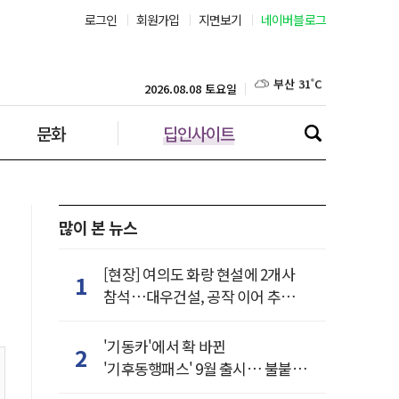
로그인
회원가입
지면보기
네이버블로그
부산 31˚C
대구 34˚C
2026.08.08 토요일
문화
딥인사이트
인천 32˚C
광주 33˚C
대전 35˚C
많이 본 뉴스
울산 30˚C
[현장] 여의도 화랑 현설에 2개사
1
참석…대우건설, 공작 이어 추가
강릉 23˚C
거점 확보하나
'기동카'에서 확 바뀐
2
제주 31˚C
'기후동행패스' 9월 출시… 불붙은
카드사 경쟁