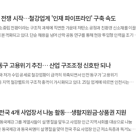
 유입 등으로 수익성이 악화됐지만 손실 폭을 줄이며 회복 흐름을 이어가고 있다"고
재 전쟁 시작…철강업계 '인재 파이프라인' 구축 속도
익성이 압박받는 상황이 이어지고 있다. 특히 컬러강판을 포함한 판재류
이 지속되면서 가격 경쟁이 한층 심화되고 있다. 글로벌 경기 둔화로 수요가 정체된
소중립 전환이라는 구조적 과제에 직면한 가운데 저탄소 공정과 친환경 신소재를 이끌
물량 확대만으로는 수익성을 확보하기 어려운 구조가 형성되고 있기 때문이다. 이
이 본격화되고 있다. 단순 채용을 넘어 산학 공동 연구를 통해 현장 투입형 인력을 조기
용 제품 중심의 가격 경쟁에서 벗어나 기능성과 디자인을 강화한 고부가 제품으로
에서 '친환경 금속소재산업
 있다. 컬러강판의 경우 건축용 외장재뿐 아니라 가전·자동차 등 다양한 산업에
고 수소환원제철, 친환경 가탄재, 공정 최적화 등 저탄소 전환 핵심 기술을 주제로 
 등 차별화 요소에 따라 제품 가치가 달라지는 특징이 있다. 또한 고객 맞춤형
27일 밝혔다. 산업통상자원부 지원으로 2023년부터 추진 중인 이 사업은 철강·금속
확대를 통해 단순 판매량이 아닌 수익성 중심의 영업 전략이 중요해지고 있다는
동구 고용위기 추진… 산업 구조조정 신호탄 되나
발을 담당할 석·박사급 R&D 인력 양성을 목표로 한다. 이번 행사에는 7개
'가격 경쟁'에서 '제품 경쟁'으로 무게 중심이 이동하는 흐름을 보이고 있다. 이 같은
13명이 연구 성과를 발표했고 포스코·현대제철·동국제강·세아제강·고려제강 등 주요
와 저가 수입 공세로 철강업황이 급격히 위축되면서 인천 동구가 '고용위기
략인 'DK 컬러 비전 2030'을 고도화하며 대응에 나섰다. 컬러강판 사업 경쟁력을
참여했다. 단순 학술 발표를 넘어 기업 현직자들이 연구 계획 적정성, 산업 적용
벨트의 구조적 충격이 가시화되고 있다. 25일 업계에 따르면 인천시는
 구조를 개선하겠다는 전략이다. 동국씨엠은 유럽 지사에 이어 미국
는 점이 특징이다. 철강업계가 이처럼 '현장 연계형 인재 육성'에
강사가 밀집한 동구를 고용위기 선제대응지역으로 지정해 달라고 고용노동부에
 해외 영업망을 확대하고 있다. 내수 의존도를 낮추고 성장성이 높은 해외 시장에서
전환 압력이 자리한다. △유럽 탄소국경조정제도(CBAM) 시행 △글로벌 고객사의
긴급 개최해 관련 안건을 심의·의결했다. 고용위기 선제대응지역으로
 내고 있다. 컬러강판은
전환 및 수소환원제철 기술 개발 등은 고급 연구 인력 없이는 대응이 어려운 과제다.
자는 최장 12개월간 고용유지지원금, 직업훈련비, 생활안정자금 융자 등을 지원받을 
등 다양한 산업에 적용되는 소재로 제품 차별화에 따라 수익성이 크게 달라지는 구조다
성상 공정 효율 개선과 탄소 배출 저감은 곧 경쟁력과 직결된다. 업계에서는 인력
 전국 4개 사업장서 나눔 활동…생활지원금·상품권 지원
격을 완화하는 제도다. 이번 조치는 단순한 지역 현안을 넘어 국내
 제품 중심에서 고부가 제품 중심으로 재편되고 있다는 분석이 나온다. 이에 따라
다는 위기감도 적지 않다. 전통 제조업 이미지로 인해 우수 이공계 인재 유입이
한다는 점에서 의미가 있다. 건설경기 침체로 철근 수요가 감소한 데다 △중국·
제품이 새로운 성장 영역으로 부상하고 있다. 동국씨엠은 실적 회복과 함께
 동국제강그룹 계열사들이 설 명절을 앞두고 사업장 인근 지역사회를 대상으로 나눔
소·친환경 기술을 매개로 산업의 매력을 재정의해야 한다는 지적이 나온다. 산학
 전기요금 인상 △미국의 철강 관세 부과 등 대내외 악재가 겹쳤다. 지난해 3분기 기
 주당 300원의 배당을 실시하고 향후 결산 배당 하한선을 설정하는 등 안정적 배당
터 산업 현장을 경험하게 하는 방식은 이러한 인식 전환의 일환으로 해석된다. 특히
 대비 최대 23% 감소했고 인천 동구 1차 철강 제조업 피보험자 수는 6개월 연속