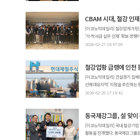
이슈와 내수 침체, 불공정 수입재
밝혔다. 이번 발언은 최근 철강 업황의 구조적 어려움을 반영한 것으로 해석된다. 글로벌 경기 둔화와 함께 중국산 저가
CBAM 시대, 철강 인
철강재 유입이 확대되면서 국내 철강사들의 수
시장에서는 중국산 저가 제품 유입
[이코노믹데일리] 철강업계가 탄
상황에서 공급은 늘어나면서 단순 
'석·박사급 실무 인재' 확보 경쟁
같은 환경 속에서 철강사들은 범
육성하려는 움직임이 뚜렷해지는 모습이다. 한국철강협회는 지난 26일 포항
2026-02-27 16:47:09
전략을 전환하는 움직임을 보이고
전문인력양성사업 성과교류회'를 열
적용되면서 내식성, 내구성, 친환경 코팅
산학 프로젝트 성과를 공유했다고 
제품 개발과 프리미엄 제품 비중 
철강업황 급랭에 인천 
산업의 저탄소 공정기술과 친환경 제품 개
분석이다. 이에 따라 판재류 시장은 
참여 대학에서 선발된 대학원생 
[이코노믹데일리] 건설경기 침체
환경 속에서 동국씨엠은 중장기 전
철강기업 전문가들이 평가위원으로 
선제대응지역' 지정을 추진하는 등 지역 철강
강화하는 동시에 글로벌 시장 확대를 통해 수익
가능성, 파급력 등을 기준으로 직접 피드백을 제공했다
현대제철, 동국제강 등 주요 제
휴스턴과 호주에 거점을 구축하며
2026-02-25 17:10:42
공을 들이는 배경에는 산업 구조 
건의하기로 했다. 시는 이날 고용심의회를 
기회를 확보하려는 움직임으로 풀이된다. 또한 고부가 제품 중심 포트폴리오 강화에도 속도를
저탄소 제품 요구 확대 △전기로 
지정되면 해당 지역 기업과 근로
건축자재뿐 아니라 가전, 자동차 
특히 고정비 비중이 높은 철강 산업 특
동국제강그룹, 설 맞이
있다. 구조조정이 본격화되기 전 선제적으로 고용 충
업계에서는 철강 산업이 단순 범용
공백이 기술 격차로 이어질 수 있
철강산업 전반의 업황 악화를 반영
디자인과 기능성을 강화한 컬러강판과 같은 
[이코노믹데일리] 국내 철강기업
상대적으로 둔화되는 가운데 저탄
동남아산 저가 철강 유입 △산업용
주주가치 제고에도 나섰다. 회사는
활동을 전개했다. 동국제강그룹은 동국제강과 동국씨엠이 설 명절을 맞아 전국 주요 사업장 인근 저소득층과 독거노인,
프로젝트를 통해 대학원 단계에서부
주요 철강제품 가동률은 전년 동기
정책을 유지하겠다는 방침이다. 이와 함께 유튜브 등 뉴미디어를 활용한 디지털 IR을 정례화해 투자자와의 소통을