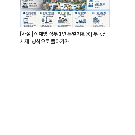
구
은
[사설 | 이재명 정부 1년 특별기획④] 부동산
세제, 상식으로 돌아가자
을
틸
루