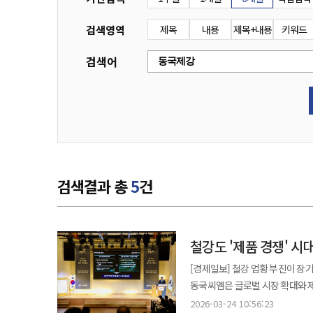
검색영역
제목
내용
제목+내용
키워드
검색어
검색결과 총
5
건
철강도 '제품 경쟁' 
[경제일보] 철강 업황 부진이 장
동국씨엠은 글로벌 시장 확대와 제품 경쟁
주주총회를 열고 재무제표 승인과 
2026-03-24 10:56:23