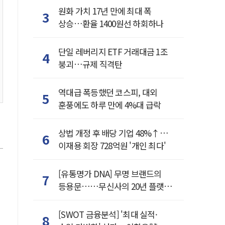
원화 가치 17년 만에 최대 폭
3
상승…환율 1400원선 하회하나
단일 레버리지 ETF 거래대금 1조
4
붕괴…규제 직격탄
역대급 폭등했던 코스피, 대외
5
훈풍에도 하루 만에 4%대 급락
상법 개정 후 배당 기업 48%↑…
6
이재용 회장 728억원 '개인 최다'
[유통명가 DNA] 무명 브랜드의
7
등용문……무신사의 20년 플랫폼
혁명
[SWOT 금융분석] '최대 실적·
8