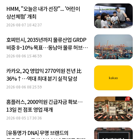
HMM, "오늘은 내가 선장"... '어린이
상선체험' 개최
2026-08-07 10:42:37
호찌민시, 2035년까지 물류산업 GRDP
비중 8~10% 목표…동남아 물류 허브
도약
2026-08-06 15:46:59
카카오, 2Q 영업익 2770억원 전년 比
36%↑…역대 최대 분기 실적 달성
2026-08-06 08:25:59
홈플러스, 2000억원 긴급자금 확보…
13일 전 점포 영업 재개
2026-08-05 17:30:36
[유통명가 DNA] 무명 브랜드의