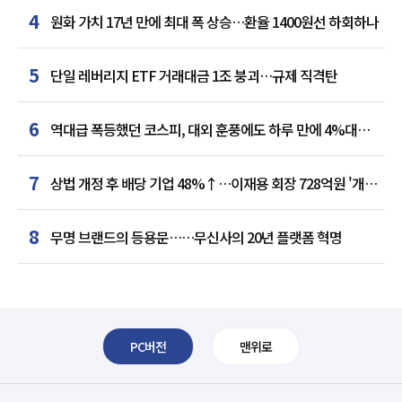
4
원화 가치 17년 만에 최대 폭 상승…환율 1400원선 하회하나
5
단일 레버리지 ETF 거래대금 1조 붕괴…규제 직격탄
6
역대급 폭등했던 코스피, 대외 훈풍에도 하루 만에 4%대
급락
7
상법 개정 후 배당 기업 48%↑…이재용 회장 728억원 '개인
최다'
8
무명 브랜드의 등용문……무신사의 20년 플랫폼 혁명
PC버전
맨위로