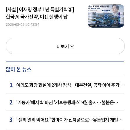
[사설 | 이재명 정부 1년 특별기획②]
한국 AI 국가전략, 이젠 실행이 답
2026-08-05 10:43:54
더보기
많이 본 뉴스
1
여의도 화랑 현설에 2개사 참석…대우건설, 공작 이어 추가
거점 확보하나
2
'기동카'에서 확 바뀐 '기후동행패스' 9월 출시… 불붙은
카드사 경쟁
3
"젤리 얼려 먹어요" 한마디가 신제품으로…유통업계 개발실
된 SNS