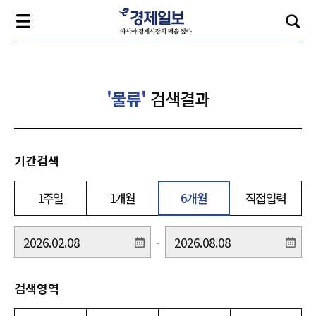
'물류'
검색결과
기간검색
1주일
1개월
6개월
직접입력
-
검색영역