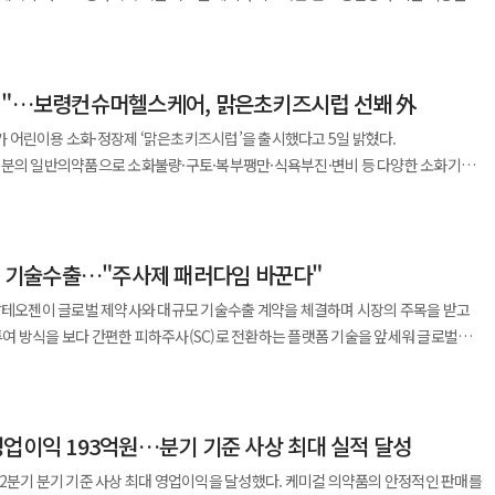
리’는 지난해 처방액 1948억원을 기록하며 2000억원 돌파를 목전에 두고 있다.
 현장 중심의 규제 개선을 이어간다는 방침이다.
가능성보고서’에 따르면 회사는
CDMO 기업 인수 등을 통해 생산 역량을 강화하고 있다. 여기에 더해 네덜란드에 유럽
 환급 대상 상품 매출은 44.5%, 실제 환급액은 44%
정에 달하며 국내 고혈압 치료제 시장에서 확고한 입지를 구축했다는 평가다. 또한
칼리만탄티무르주 발릭파판 산업단지에 건설한 바이오 원료 정제시설을 지난해 말
 미국·유럽·일본 등 주요 시장을 아우르는 글로벌 영업망 구축에도 박차를 가하고
00곳을 넘어섰다. 외국인이 사는 물건도 바뀌었다. 과거에는 실크
 중남미와 동남아시아 등 총 9개국에 진출하며 해외 시장에서도 영향력을 확대하고
하는 시설로, 올해 하절기 상업 가동을 목표로 연간 약 50만톤의 바이오 원료와
였지만 최근에는 중국산 스마트폰과 보조배터리, 전동칫솔, 액션카메라, 무선이어폰을
에"…보령컨슈머헬스케어, 맑은초키즈시럽 선봬 外
영한 운영 전략이 높은 가동률과 안정적인 수주로 이어지며 글로벌 바이오의약품
1018’의 임상 3상을 성공적으로 마쳤으며 다양한 용량 구성을 위한 추가 임상 1상을 진
산 물량 가운데 GS칼텍스가 확보해 국내 바이오 연료 생산에 활용할 규모도 공개하지
고 있다는 분석이다.
징 훙차오시장은 하루 방문객 8000여 명 가운데 외국인이 70%를 차지한다. 중국
 어린이용 소화·정장제 ‘맑은초키즈시럽’을 출시했다고 5일 밝혔다.
028년 이후 출시한다는 목표를 세우고 있다. 이 제품이 상용화될 경우 카나브 제품군의
줄이고 있다. 지난해 외국인 관광객이 세금을 돌려받을 수 있는 최소 구매액을
성분의 일반의약품으로 소화불량·구토·복부팽만·식욕부진·변비 등 다양한 소화기
공시를 통해 올해 별도 기준 매출
다. 기존 정유설비에서 폐식용유와 동물성 유지 등을 함께 처리하는 코프로세싱
고 현금 환급 한도는 1만위안에서 2만위안으로 올렸다. 물건을 산 매장에서 세금을 먼
 경우 과식이나 찬 음식 섭취로 소화기 불편을 겪기 쉽지만 증상에 맞는 제품 선택이
달성을 목표로 제시했다. 이는 지난해 매출 5243억원, 영업이익 391억원 대비 각각
. 회사는 2024년 국제 인증을 받은 SAF 약 5000㎘를
위안 미만인 경우 모든 물품을 검사하지
다. 카나브의 안정적인 매출 기반 위에 탁소텔 인수 효과가 더해지면서 수익성 개선 기대감
지난해 말까지 국내외 주요 선사에 8만톤 이상 공급했다. 국내 바이오디젤 의무
와 영수증도 종이로 낼 필요 없이 온라인으로 제출할 수 있다. 베이징에서 즉시
딸기·바나나향을 적용해 복용 거부감을 낮췄고 5mL
27년 4.5%, 2030년 5.0%로 높아질 예정이어서 안정적인 원료 조달의 중요성이 커지
저우 공항을 통해 출국하더라도 절차를 마칠 수 있도록 지역 간 환급도 허용했다. 즉
규모 기술수출…"주사제 패러다임 바꾼다"
어 관계자는 “다양한 소화기 증상에 대응할 수
확장까지 이어진 사례는 국내 제약·바이오 산업 전반에도 시사점을 던진다. 장기간에
국인 관광객의 쇼핑에 힘을 쏟는 배경에는 부진한
담을 줄인 제품”이라며 “앞으로도 편의성과 활용도를 높인 의약품을 지속 선보일
을 강화하고 지속 가능한 성장 기반을 마련하는 핵심 요소임을 보여준다는 것이다.
 알테오젠이 글로벌 제약사와 대규모 기술수출 계약을 체결하며 시장의 주목을 받고
 포집·액화해 액체탄산으로 전환하는 사업을 추진하고 있다. 목표 상업 가동 시점은
 소매판매액은 24조8722억위안으로 지난해 같은 기간보다 1.3% 증가하는 데 그쳤다.
 순환기 질환 사업과 항암제 사업을 양축으로 삼아 글로벌 경쟁력을 강화한다"는
 투여 방식을 보다 간편한 피하주사(SC)로 전환하는 플랫폼 기술을 앞세워 글로벌
율과 비교하면 소비 회복 속도가 더디다. 관광객 소비만으로 중국 전체
 출시하며 라인업 확대에 나섰다. 5일 한미사이언스는 ‘블랙 펄 PDRN
 사용되는 온실가스를 기준으로 추정한 규모”라며 “사업 운영 과정에서 변동될 수
 관광객이 쓰는 돈은 숙박과 음식, 교통, 쇼핑으로 곧바로 퍼진다. 무비자 입국을
인 프리미엄 안티에이징 크림 ‘베리 펄 바쿠치올 네오 크림’을 선보였다고 밝혔다.
활용해 바이오의약품의 피하주사 제형 개발 및 상업화를 추진하는 독점적 라이선스 계약
체탄산을 반도체 제조업체 등에 공급할 예정이다. GS칼텍스는 지난해 무탄소
용한 데 이어 세금 환급 절차까지 손보는 이유다. 중국은 아직 내수 부진에서
형(Pearl Formula)’을 적용해 유효 성분을 안정적으로 전달하는 것이 특징이다.
피하주사 제형
 탄소감축 사업에 730억원을 투자했다. 보고서에 기재된 2024년부터 올해 10월까지
는 거래처를 넓히고 국내에서는 로봇 기업에 자금을 대며 공항과 상점에서는 외국인
GTI’를 기반으로 바쿠치올, 엘더베리 추출물, NMN을 결합해 항산화와 피부 개선
영업이익 193억원…분기 기준 사상 최대 실적 달성
 확보한다. 계약 규모는 선급금과 개발·허가·상업화 단계별 마일스톤을 포함해 최대
 바이오 연료 설비 개선과 청정수소 프로젝트, CCU 연구개발 비용이 포함됐다. 아직
을 잇달아 내놓고 있다. 부동산과 내국인 소비가 예전처럼 성장률을 끌어주지 못하자
)에 달한다. 여기에 제품 출시 이후 발생하는 순매출에 대한 판매 로열티도 별도로
, CCU 가운데 특정 사업을 우선적인 성장동력으로 정한 단계는 아니다. 구체적인 매출
.
2분기 분기 기준 사상 최대 영업이익을 달성했다. 케미컬 의약품의 안정적인 판매를
 통해 모공 축소 및 화장 끼임 개선 효과를