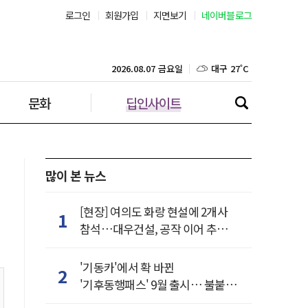
로그인
회원가입
지면보기
네이버블로그
부산 28˚C
대구 27˚C
2026.08.07 금요일
문화
딥인사이트
인천 29˚C
광주 28˚C
대전 28˚C
많이 본 뉴스
울산 25˚C
[현장] 여의도 화랑 현설에 2개사
1
참석…대우건설, 공작 이어 추가
강릉 25˚C
거점 확보하나
'기동카'에서 확 바뀐
2
제주 29˚C
'기후동행패스' 9월 출시… 불붙은
카드사 경쟁