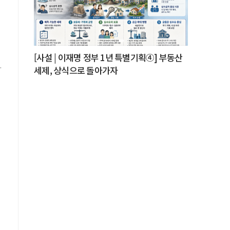
이
와
능
[사설 | 이재명 정부 1년 특별기획④] 부동산
는
세제, 상식으로 돌아가자
를
의
합