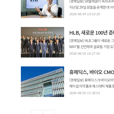
[경제일보] SK텔레콤이 독자 AI 
항암 치료 패러다임에 적지 않은 
태국을 교두보로 아세안 시장 공략을 확대해 나가겠다”고 말했
품목이나 사업에 의존하기보다 케
지난달 29일 모델을 공개한 데 
병용 전략은 비교적 빠른 상업화 가능성을 갖는 접근법으로
동국제약의 더마 비건 코스메틱 브랜
동시에 실적을 견인하면서 균형 잡힌 성장 구조를
계획을 세우고 도구를 활용해 업무
안전성 입증까지는 상당한 시간이
2026-08-04 10:10:29
목동점에 입점했다고 4일 밝혔다. 비클린은 성분 안전성, 브랜드 철학, 지속가능성을 기준으로 엄선된 브랜드
시장 경쟁력을 강화하는 동시에 
김태윤 SK텔레콤 파운데이션모델담당
개발 경쟁이 치열한 상황에서 차별화된 임상
선보이는 프리미엄 클린뷰티 편집
처방 확대를 지속 추진하고 글로
진화한 것"이라며 "에이전틱 시대
임상을 계기로 글로벌 시장 진출
인정받았다는 점에서 의미가 있다. 매장에서는 약 8억개 엑소좀을 함유해 피부 기초 체력을 강화하는 ‘셀
셀트리온제약 관계자는 “케미컬 
HLB, 새로운 100년
냈다"고 말했다. ◆ 매개변수 6880억개, 추론엔 330억개만 활성화 A.X K2는 매개변수 6880억개 규모의
만큼 향후 임상 결과에 따라 기술
에센스’와 출시 한 달 만에 202
확대가 이번 실적 개선으로 이어
초거대언어모델(LLM)이다. 직전 모
[경제일보] HLB그룹이 새로운 그
있다. 이외에도 피부 진정과 보습을 동시에 케어하는 ‘듀얼 아쿠아 크림’, 식물성 PDRN을 10% 함유한 ‘PDRN 세럼’,
대응할 수 있는 생산 역량을 지속
활성화하는 MoE 구조를 적용해 추
WAY’를 선언하며 글로벌 기업 
활성 비타민C를 캡슐화한 ‘비타씨 세럼’ 등 다양한 제
32.2%포인트, 장문 이해와 AI 에이전트 평가에서
다양한 분야로 사업 영역을 확장해
지향하는 비클린과 브랜드 방향성
2026-08-03 16:27:30
1.0에서 45.8로 뛰었고 AIME2
모습이다. 3일 HLB그룹은 서울 강남구 HLB 학동 사옥에서 새 GI 선포식을 개최했다. 이날 행사에는 진양곤 HLB그룹
나갈 계획”이라고 말다. 루온셀은 ‘빛과 온기를 피부 세포에 전달한다’는 의미를 담은 더마 비건 브랜드로 피부 본연의
(CLIcK) 91.6점을 냈고 통신
의장과 김태한 바이오 부문 총괄 회장을 비롯해
회복력을 높이는 데 초점을 맞추고
성능을 기록했다고 회사는 설명했다. 핵심 기술은 SK텔레콤이 자체 개발한 SGA(Sparse Gated Attenti
휴메딕스, 바이오 CM
변경을 넘어 그룹이 지향하는 미래
컨디션 개선과 안티에이징 케어를 지원한다. ◆메디톡스, 첫 MAP 심포지엄…임
차례 대화와 도구 호출, 긴 문서 
WAY를 통해 변화와 도전을 두
메디톡스가 서울 강남 그랜드 머큐
[경제일보] 휴메딕스가 바이오의약
길어질수록 처리 속도와 안정성이 오르도록 설계됐다. 120K 토큰 입력 
성장하겠다는 의지를 밝혔다. 새롭게 공개된 GI에는 HLB그룹의 핵심 철학인 ‘Human Life Better’가 담겼다. 이는
밝혔다. 이번 행사는 신규 학술교육 프로그램 ‘MAP’ 출범 이후 처음 열린 자리로 주요 제품에 대한 임상 경험이 풍부한
케미컬 의약품과 에스테틱 제품 
개선됐다. 텍스트 모델 외에 제조 도
사람의 삶을 더 나은 방향으로 변
전문가들이 최신 시술 트렌드와 임
성장 동력 확보에 속도를 내는 모습이다. 3일 휴온스그룹에 따르면 계열사인 휴메딕스는 
K2 ALM', 크래프톤과 공동 개발한 
2026-08-03 15:28:54
나아갈 미래 방향성을 하나의 시각적 언어로 표현했다. 특히 새 GI에는 혁신(In
강연에서는 남기진 닥터에버스의원
바이오의약품 CMO를 위한 의약품
적용도 본격화하고 있다. KG스틸
(Expansion)이라는 세 가지
소개했다. 이어 우시형 천안점 원
바이오의약품 완제 생산 설비를 
조치를 제안하는 제조 특화 AI 에이
정신을 의미하며 연결은 사람과 기
히알루론산 필러 ‘뉴라미스’를 활용한 입술 시술 전략을 
경쟁력을 갖췄음을 공식적으로 인정받은 셈이다. 특히 이번 GMP 인증은 단순한
적용해 반도체 지식 검색과 정보 정리를 지원한다. 국방부에는 A.X K1을 FP8·FP
확장은 이렇게 만들어진 가치를 국내를 