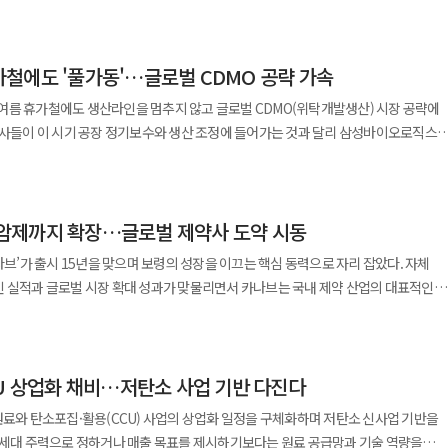
그램은 AI를 활용한 실제 업무 개선과 성과 창출에 초점을 맞춘 바텀업 방식으로
나가겠다”고 말했다. ◆대원제약, 상반기 매출 3100억 돌파…
 연구개발에 투자하며 면역, 비만, 만성질환, 암·감염 등 다양한 분야의 신약과
. 경기 판교에 구축한 ‘HK이노엔 스퀘어’에는 연구 인력이 집결해 연구개발 역량을
0억9900만위안이며 공모가를 기준으로 한 상장 후 시가총액은
자동화, 생산성 향상, 비용 절감 등 성과를 낸 사례에는 월간·연간 단위의 평가와 보상
원을
은 지난해 한국콜마 연결 매출의 약 40%를 차지하며 그룹 실적을 견인하는 핵심
리위원회는 지난 7월 유니트리의 상장을 승인했다. 유니트리는 네 발로 걷는
철에도 '풀가동'…글로벌 CDMO 공략 가속
환 비유행 영향으로 펠루비, 코대원 등 주력 품목 매출은 감소했지만 만성질환 치료제
은 휴머노이드 로봇을 만든다. 조달한 자금은 로봇 연구개발과 생산시설 확충, 체화지
은 우수 사례 중 지속성과 확산 효과가 큰 사례를 선정해 시상한다. 한미사이언스는
증가세를 이어갔다.
여름 휴가철에도 생산라인을 멈추지 않고 글로벌 CDMO(위탁개발생산) 시장 공략에
구소를 통합한 융합 연구 거점으로 약 700명의 연구 인력이 상주하고 있다. 이곳에서
출하고 이를 조직 자산으로 축적하는 실행 중심 프로그램”이라며 “자발적 참여와 혁신
크게 기여했다. 수면 건강기능식품 ‘꿀잠샷’과 모발·피부 관련 제품 ‘모발콜라겐3X’
약사들이 이 시기 공장 정기보수와 생산 조정에 들어가는 것과 달리 삼성바이오로직스
중국, 미국, 캐나다 등 글로벌 생산기지에 적용되고 있다. 뷰티테크 분야에서도
한다. 사람의 지시를 글이나 음성으로 답하는 생성형 인공지능보다 산업 현장에
◆DXVX, KRNA 플랫폼 다섯 번째 MTA 체결…남미
기록했다. 이는 전기 대비 639% 증가한 수치다. 다만 수익성은 둔화됐다.
. 6일 업계에 따르면 삼성바이오로직스는 바이오의약품
월에는 구윤철 경제부총리 겸 기획재정부 장관이 종합기술원을 방문해 한국콜마의
 기대를 받고 있다. 전략적 투자자에는 딥시크 운영사인
년 동기 대비 45.3% 감소했다. 신약 연구개발(R&D) 비용과 신규 건강기능식품
대응하기 위해 24시간 365일 생산체제를 유지하고 있다. 살아있는 세포를 활용하는
 직접 체험했다. 앞서 한국콜마는 CES 2026에서 AI 기반 ‘스카 뷰티 디바이스’로
구유한공사가 이름을 올렸다. 딥시크는 약 93만3400주를 배정받아
 남미 공공 보건기관과 체결된 것으로 해외 공공기관과의 첫 사례다. KRNA는
면서 판매관리비가 8.8% 증가한 영향이다. 회사 측은 이를 미래 성장 기반 확보를
되면 중단 없이 이어져야 한다. 세포주 해동부터 배양, 정제, 완제품 생산까지 약
부문 혁신상을 동시에 수상하며 기술력을 입증했다. 이 같은 사업 다각화는
보관할 수 있는 기술로 mRNA 백신을 비롯해 RNA 치료제, DNA 백신, 유전자
 항암제까지 확장…글로벌 제약사 도약 시동
공정이 멈추면 배양액을 폐기해야 하는 등 막대한 손실이 발생할 수 있다. 또한 공정
한국콜마는 올해 1분기 영업이익 789억원을 기록하며 분기 기준 역대 최대 실적을
참여했다. 인공지능 업체와 정보기술 기업, 에너지·통신 국유기업이 유니트리 주주로
으로 코로나19 팬데믹
 308% 늘었다. 대원제약 관계자는 “전문의약품과 만성질환
능성과 설비 부식 위험이 커지고 복구와 재승인에 수개월이 걸릴 수 있어 생산 차질이
 2396억원으로 사상 최대치를 기록했다. 기업 규모 확대에 따라 지난 4월에는
나브’가 출시 15년을 맞으며 보령의 성장을 이끄는 핵심 동력으로 자리 잡았다. 자체
도 참여한 바 있다. 현재는 중남미 mRNA 백신 개발의 핵심 거점 역할을 수행하고
장으로 매출이 증가했다”며 “하반기에는 포트폴리오 다변화를 지속하고 비용 효율화
문에 삼성바이오로직스는 휴가철에도 생산라인을 멈추지 않는 운영 방식을 유지하고
공정거래위원회 대규모기업집단에 지정되기도 했다. 업계에서는 한국콜마가
이상 높다. 유니트리는 올해 상반기 매출을 10억5200만
인 실적과 글로벌 시장 확대 성과가 맞물리면서 카나브는 국내 제약 산업의 대표적인
라고 말했다.
 개발 역량을 결합해 온 경험을 바탕으로 신약 파이프라인 확대와 뷰티테크 융합이라는
2억5800만~3억600만위안으로 예상했다. 매출과 순이익이 늘어도 현재의 공모가를
 전망이다. 회사 측은 이번 계약을 후속 파트너십과 사업 확장의 계기로 삼겠다는
 기업과의 협력을 확대하면서 안정적인 생산 능력을 갖춘 업체에 대한 수요가 빠르게
력을 확보해 나가고 있다는 평가가 나온다.
회성 이익을 제외한 상반기 순이익은
준한 성장세에 더해 지난해 글로벌 제약사 사노피로부터 인수한 항암제 ‘탁소텔’이
내다봤다. 상장 후에는 로봇을 얼마나 많이 생산해 어느 시장에 팔 수 있는지가 평가
 따른 결과다. 특히 항암제 사업 확대는 기존 순환기 질환 중심의 사업 구조를
 이번 개정은 일반의약품 개발을 활성화하고 소비자
 속에서 삼성바이오로직스는 1~4공장을 풀가동하고 있으며 5공장 역시 인증용 배치를
CU 상업화 채비…저탄소 사업 기반 다진다
 안지오텐신 수용체 차단제(ARB)
 액제와 정제를 함께 포장한 이중제형 제품이 새롭게 허용됐다. 또 감기약 등
바이오로직스는 올해 2분기
 한 고혈압 치료제 카나브는 1992년 신약 개발 프로젝트 착수 이후 18년에 걸친
 비타민 C의 1일 최대 함량은 2000mg으로 상향됐다. 정장제의 경우 생균성분 배
원료와 탄소포집·활용(CCU) 사업의 상업화 일정을 구체화하며 저탄소 신사업 기반을
5864억원을 기록하며 견조한 성장세를 이어갔다. 글로벌 고객과의 파트너십도 확대되며
5000명으로 30.6% 늘었다. 전체 외국인 입국자의 77.7%가 비자 없이 중국에
 시장에 처음 출시됐다. 출시 이후 카나브는 빠르게 시장에 안착했다.
 정보로 반영했다. 식약처는 업계 의견과 국내외 사례를 검토해
 차세대 주력으로 정하거나 매출 목표를 제시하기보다는 원료 공급망과 기술 역량을
 대규모 생산시설을