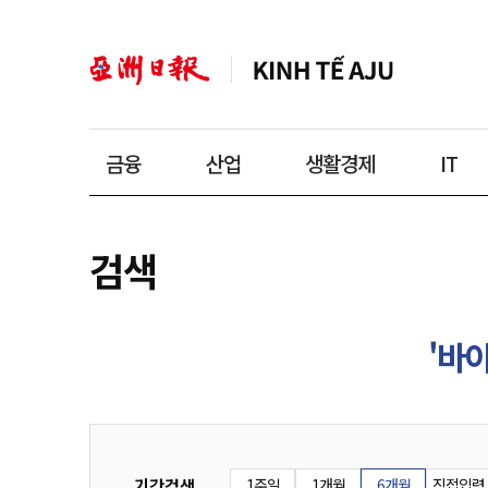
금융
산업
생활경제
IT
검색
'바이
기간검색
1주일
1개월
6개월
직접입력