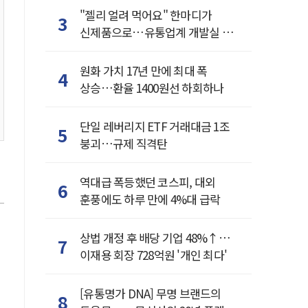
"젤리 얼려 먹어요" 한마디가
3
신제품으로…유통업계 개발실 된
SNS
원화 가치 17년 만에 최대 폭
4
상승…환율 1400원선 하회하나
단일 레버리지 ETF 거래대금 1조
5
붕괴…규제 직격탄
역대급 폭등했던 코스피, 대외
6
훈풍에도 하루 만에 4%대 급락
상법 개정 후 배당 기업 48%↑…
7
이재용 회장 728억원 '개인 최다'
[유통명가 DNA] 무명 브랜드의
8