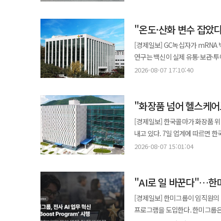
출국세 환급 신청서가 지난해의 5배 수준으로 늘었다. 내국인 소비가 좀
넓히고 로봇 산업에 자금을 대는 한편 외국인 
"온도·산화 변수 잡았
해관총서에 따르면 올해 1~7월 
17조4400억위안으로 14%, 수입은 12조6900억위
[경제일보] GC녹십자가 mRNA 
전년 동월보다 19.2% 증가했다. 
연구는 백신이 실제 유통·보관·투
4조위안을 웃돌았다. 교역 상대별 실적은 엇갈렸다. 아세안과의 교역은 지난해 같은 기간보다 20% 늘었고
산화 등 외부 요인이 mRNA의 
2026-08-07 17:10:40
유럽연합과의 교역은 9.5% 증가했다.
효능에 어떤 상관관계를 가지는지를 정밀하게 분석한 것이
일대일로 참여국으로 분류한 국가들
활용해 나노입자 구조를 직접 관
넘는다. 미국과의 교역은 1.6% 줄었지만 감
"화장품 넘어 헬스케어
데이터의 신뢰도를 높였다. GC녹십자는 해당 플랫폼을 현재 개발 중인 코로나19 mRNA 백신 임상 2상 연구에도
아세안과 중남미, 아프리카 시장이
적용할 계획이다. GC녹십자 관계자는 “mRNA 플랫폼은 빠른 개발이 가능한 대신 환경 변화에 취약해 철저한 품질
[경제일보] 한국콜마가 화장품 
사이의 무역 갈등이 장기화하면서
관리가 필수적”이라며 “이번에 
내고 있다. 7일 업계에 따르면 한국콜마는 2018년 4월 HK이노엔을 인수한 이후 전문의약품, 헬스앤뷰티, 화장품 등
움직임도 교역 증가에 영향을 미쳤다. 수출 품목도 달라지고 있다. 올해 1~7월 중국의 기계·전
역할을 할 것”이라고 말했다. ◆동국제약, 아동 지원부터 환경까지…지속적 사회공헌 확대 동국제약 임직원 봉사단
다양한 분야에서 시너지를 확대해
11조1200억위안으로 21.2% 
2026-08-07 15:01:04
‘인사돌플러스 사랑봉사단’이 취약계층 
화장품 중심 기업 이미지를 벗고 종합 헬
전기차 수출은 71.2%, 리튬 배터
혜심원과 함께 아동들과 롯데월드 체험
투자도 꾸준하다. 한국콜마는 매년 
넘었고 산업용 로봇 수출도 13.
노을공원에서 ‘집씨통 식재 활동’
"AI로 일 바꾼다"…한
5.57%, 2025년 5.58%로 안정적인 수준을 유지하고 있다. 
이끌고 있다. 수입도 빠르게 늘었다. 기계·전자제품 수입액은 5조3100억위안으로 29.7% 증가했다. 인공지능 산업과
숲을 만드는 친환경 프로그램이다. 동국제약은 2014년 봉사단 출범 이후 지역사회와 환경을 위한 다양한 ESG 
HK이노엔이 개발한 위식도 역류질
첨단 제조업에 들어가는 반도체와 
[경제일보] 한미그룹이 임직원의 
지속하고 있다. 동국제약 관계자는 “인사돌플러스 사랑봉사단은 체계적인 사회공헌활동을 통해 지역사회에 실질적인
세벨라는 테고프라잔의 3상 임상시
포인트 웃돌았다. ◆ 유니트리에 몰린 중국의 큰손들 중국 로봇 업체 유니트리는 지난 6일 상하이증권거래소 커촹반
프로그램을 도입한다. 한미그룹은 한미사이언스, 한미약품 등 전 계열사를 대상으로 ‘Hanmi AI Boost Program’을
도움을 주고자 2014년 발족한 
케이캡의 글로벌 확장 기대감도 커
기업공개 공모가를 주당 150.8