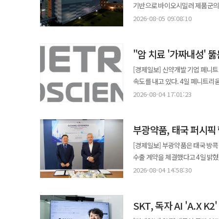
지급받게 된다. ALT-B4는 알테오젠이 자체 개발한 재조합 인간 히알루로니다제로 기존 정맥주사 형태의
목표도 설정하지 않았다. GS칼텍스 관계자는 “저탄소 신사업 모두 미래 가능성을 보고 추진 중이어서 어느 분야의
기반으로 바이오시밀러 제품군의 
확인했으며 저자극 테스트와 민감성 피부 테스트를
바이오의약품을 보다 간편한 피하
가능성이 더 높은지 비교하기 어
크게 늘면서 실적 개선을 이끌었다. 5일 업계에 따르면 셀트리온제약은 올해 2분기 연결 기준 매출 1533억원, 
안티에이징 솔루션을 내세운 프리
2026-08-05 09:08:10
존재하는 히알루로난을 일시적으로
상태”라고 했다. 정유·석유화학 중심의 수익 구조를 보완하려면 계획된 설비의 안정적인 가동과 원료·수요처 확보가
193억원을 기록했다고 밝혔다. 지
확대하고 있다. 이번 제품은 공식몰에
환자의 편의성을 높일 수 있어 차세대 투여 플랫폼으로 
관건이다. 바이오 원료 가격과 국
기준 역대 최대 규모다. 이번 실적은 주력 사업 전반에서 고른 성장세가 나타났다는 점이 특징이다. 케미컬 의약품과
관계자는 “저자극·고효능 안티에
치료를 짧은 시간 내 자가 투여가
기여보다 개별 사업의 상업성을 
"암 치료 '가짜내성' 
바이오의약품, 위수탁생산(CMO) 사
제시해 나가겠다”고 말했다. ◆“저용량 병용요법 공략”…부광약품, 에로젯정 시장 출격 부광약품이 이상지질혈증
수 있을 것으로 기대된다. 항암제와 
부문은 670억원의 매출을 올렸다.
저용량 복합제 ‘에로젯정 1/10mg
[경제일보] 신약개발 기업 페니
그간 ADC(항체-약물접합체), 
177억원의 매출을 기록하며 실
피타바스타틴과 에제티미브를 결합한
속도를 내고 있다. 4일 페니트리움바이오는 재발성 또는 불응성 진행성 고형암 치료제 후보 ‘페니트리움’의 임상 2a상
NexP®, NexMab® 등 자
셀트리온제약의 핵심 캐시카우 역할을 이어가고 있다는 평가
콜레스테롤을 높이기 위한 식이요법 보조제로 사용된다. 최근 LDL 
시험계획(IND)을 미국 식품의약국(FDA)에 신청했다고 밝
이번 계약을 계기로 플랫폼 사업 확대에 더욱 속도를 낼 전
2026-08-04 17:01:23
매출은 366억원으로 지난해 같은 
강조되면서 고용량 스타틴의 부작
진행성 고형암 환자를 대상으로 
분야에서 혁신 치료제를 개발해온
115억원의 매출을 기록했고 혈액
저용량 옵션을 추가해 치료 공백을 보완하고
원인으로 지목되는 종양 미세환경을 개선하
통해 플랫폼 기술의 가치를 지속적으로 확장해 나가겠다”
제품의 안정적인 처방 확대가 이어지면서 바이오 
출시로 이상지질혈증 치료 선택지
부광약품, 태국 퍼시픽
둘러싼 세포외기질(ECM)을 부드
한번 입증한 사례로 보고 있다. 
주요 상급종합병원을 중심으로 신
나가겠다”고 말했다. 한편 부광약품은 한국세르비에와 고혈압 및 협심증 치료제 7종에 대한 공동판매 협약을 체결하며
고형암은 경직된 ECM으로 인해 
있는 가운데 ALT-B4가 향후 
[경제일보] 부광약품은 태국 방콕
대비 206.5% 증가했다. 아직 
순환기 사업 확장에 속도를 내고 
부르기도 한다. 페니트리움은 이러
수출 계약을 체결했다고 4일 밝혔다. 이번 계약에 따라 퍼시픽 헬스케어는 태국 내 제품 허가와 마케팅, 유통
점에서 향후 성장 가능성을 보여줬다는 평가다. 위수탁생산(CMO) 사업은 이번 분기
후보물질이다. 페니트리움바이오는 이번 임상을 통해 페니트리움의 유효성과 안전성을 동시에 검증할 계획이다.
부광약품은 제품 공급과 허가 지원을 맡아 현지 시장
해당 부문 매출은 497억원으로 
2026-08-04 14:58:30
임상시험은 미국 내 3개 기관에서
헬스케어 기업으로 제약·의료기기
확대되면서 사전충전형주사기(PFS) 생산 물량이 크게 
상대적으로 소규모지만 초기 임상 단계
보유하고 있다. 덱시드정은 부광약품이 2014년 출시한 알파리포산 계열 개량신약으로 당뇨병성 다발성 신경염 치료에
전년 동기 대비 51.9% 증가했
IND 승인일로부터 최대 24개월로
SKT, 독자 AI 'A.X
사용되는 전문의약품이다. 국내외
사업의 비중도 함께 확대됐다. 
승인 여부와 임상 진행 상황에 대해서도 순차적으로 공시
판매되고 베트남에서도 허가 절차가 진행 중이다. 이제영 부광약품 대표는 “덱
역할을 할 것으로 보고 있다. 사업 부문별로 성장 축이 다변화되고 있다는 점도 긍정적인 요소로 평가된다. 특정