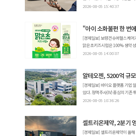
들어왔다. 관광객이 늘면서 쇼핑도 함께 증가했다. 올해 1~7월 베이징에서 외국인 관광객에게 발급한 출국세 환급
카나브를 중심으로 한 ‘카나브 패밀
이번 개정을 추진했으며 앞으로도
단계적으로 확보하는 데 초점을 맞추고 있다. 5일 GS칼텍스의 ‘2025 지속
기반으로 미국 록빌 공장과 유럽 
2026-08-05 15:40:37
신청서는 지난해보다 400% 증가했다. 지난해의 5배 수준이다.
15년간 누적 처방량은 약 19억
포스코인터내셔널과 인도네시아 
세일즈 오피스를 개소할 예정으로
늘었다. 베이징의 출국세 환급 매장도 7월 말 기준 20
2011년 멕시코 진출을 시작으로
준공했다. 합작법인 ARC가 운영
있다. 업계에서는 삼성바이오로직스의 연중무휴 생산 전략을 ‘글로벌 CDMO 경쟁력의 핵심’으로 평가한다. 공정
제품과 차, 전통 공예품이 주류
있다. 보령은 카나브를 기반으로 한 후속 파이프라인 개발에도 속도를 내고 있다. 현재 고혈압과 이상지질혈증을 동시에
"아이 소화불편 한 번
식용유지를 생산할 계획이다. GS칼텍스 관계자는 “하절기 상업 가동 예정”이라며 “이보다 상세한 시기와 세부 물량은
특수성과 시장 수요를 동시에 반
찾는 관광객이 늘고 있다. 베이징 싼리툰의 샤오미 매장과 중국 국제무역센터 인근 DJI 매장에는 중국산 전자제품을
치료할 수 있는 4제 복합제 ‘BR
현재 밝히기 어렵다”고 했다. 생
시장에서 입지를 더욱 공고히 하
사려는 외국인이 몰리고 있다. 베이
[경제일보] 보령컨슈머헬스케어가
중이다. 회사는 해당 복합제를 2
않았다. GS칼텍스는 바이오디젤과 지속가능항공유(SAF), 바이오 선박유 등에 필요한 원료를 안정적으로 확보해
정부는 출국세 환급 절차도 계속 
맑은초키즈시럽은 100% 생약 
시장 지배력은 한층 강화될 것으로 전망된다. 실적 전망도 긍정적이다. 보령은 지난 2월 
공급망 경쟁력을 높인다는 방침이
500위안에서 200위안으로 낮췄
증상에 사용할 수 있다. 어린이의
6000억원, 영업이익 500억원 
2026-08-05 14:00:07
방식의 바이오 연료 생산량도 올해 말부터 추가 확대할 계획이다
돌려주는 ‘즉시 환급’ 제도도 전국으로 확대했다. 지난 7월부터는 구매액이 1만
어려운 점을 고려해 개발됐다. 제품은 한의학 처방인 ‘평위산’을 기반으로 창출, 진피, 감초 등을 함유했으며 여기에 산사,
14.4%, 27.9% 증가한 수치
상업 수출했다. 바이오 선박유는 
않고 일부만 무작위로 확인한다. 신청서
오매, 황련 등 소화기 관련 성분을 추가해 기능을 강화했다. 또한 
커지고 있다. 업계에서는 보령의 성장 궤적을 ‘연구개발 투자 성과의 정석’으로 평가한다. 단일 국산 신약에서 출발해
혼합률도 2025년 4.0%에서 20
환급을 받은 관광객이 상하이나 광
알테오젠, 5200억 
스틱포 개별 포장으로 휴대성과 복용 편의성을 높였다. 보령컨슈머헬스케
글로벌 시장 진출과 항암제 사업 
있다. CCU 사업도 상업화를 준비하고 있다. GS칼텍스는 여수산단 산업용 가스업체 DIG에어가스와 수소제조공정에서
환급을 받은 뒤 출국해야 하는 기간은 28일로 통일했다. 중국이 외
있도록 개발해 보호자의 선택 부
걸친 연구개발 투자가 기업 체력
[경제일보] 바이오 플랫폼 기업
발생하는 부생가스의 이산화탄소를
내수가 있다. 올해 상반기 중국의
계획”이라고 말했다. ◆한미사이언스, 아데시 신제품 ‘바쿠치올 크림’ 출시 한미그룹 지주사 한미사이언스가 더마
보령은 "향후에도 카나브 중심의
있다. 정맥주사(IV) 중심의 기존
2027년 7월이다. 예상 온실가스 감축량은 연간 12만7000톤이다. GS칼텍스 관계자는 “수소제조공정에서 포집해
상품 판매 증가율은 1.1%였다. 수출입 증가
코스메틱 브랜드 ‘아데시(ADESII)’의 신제품을
전략이다.
경쟁력을 입증했다는 평가다. 5일 알테오젠은 자사의 하이브로자임(Hybrozyme®) 플랫폼 기술이 적용된 재조합 인간
DIG에어가스의 액체탄산 생산에
2026-08-05 10:36:26
내수를 끌어올리기는 어렵다. 다만
네오 세럼’에 이어 두 번째 제품
히알루로니다제 ‘ALT-B4’를 
있다”고 했다. DIG에어가스는 생산된 액
확대하고 외국 신용카드와 모바일 결제를 허
신제품은 아데시의 시그니처 ‘펄 제
글로벌 제약사와 체결했다고 밝혔다. 이번 계약에 따라 파트너사는 ALT-B4를 적용한 자사 의약품의 
스팀 도입과 고효율 설비 교체 등
벗어나지 못했다. 대신 해외에서
주요 성분으로는 독자 원료 ‘H-E
셀트리온제약, 2분기 
개발과 상업화에 대한 독점 권리를
저탄소 신사업 투자액 163억원에는
관광객이 돈을 더 쓰게 하는 정책
효과를 동시에 강화했다. 특히 바쿠치올은 레티놀과 유사한 효능을 가지면서도 자극이 적어 낮에도 사용 가능한
3억6500만 달러(약 5200억원
SAF와 바이오 선박유, 청정수소
다른 곳에서 빈자리를 메우고 있다
[경제일보] 셀트리온제약이 올해 
성분으로 콜라겐 생성과 피부 턴오버 활성화를 돕는다. 인체적용시험을