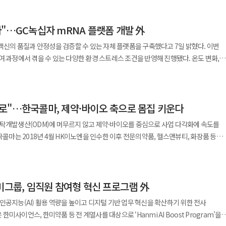
처럼 살아나지 않는 가운데 중국이 수출 상대를
관광객의 소비까지 끌어들이고 있다. ◆ 미국 줄고 아세안 늘었다 중국
다"…GC녹십자 mRNA 플랫폼 개발 外
상품 수출입액은 30조1300억위안으로 지난해 같은 기간보다 17.3% 증가했다. 수출은
안으로 22% 늘었다. 7월 한 달간 수출입액은 4조6600억위안으로
백신의 품질과 안정성을 검증할 수 있는 자체 플랫폼을 구축했다고 7일 밝혔다. 이번
수출은 17.8%, 수입은 21.2% 늘었다. 월간 교역액은 지난 3월부터 5개월 연속
여 과정에서 겪을 수 있는 다양한 환경 스트레스 조건을 반영해 진행됐다. 온도 변화,
순도와 지질나노입자의 구조에 어떤 영향을 미치는지 그리고 이러한 변화가 단백질 발
 중남미와 아프리카를 상대로 한 교역도 각각 15.4%, 18.9% 늘었다. 중국이
 핵심이다. 특히 극저온 투과 전자현미경(cryo-TEM)을
과의 교역액은 15조3600억위안으로 15.5% 증가했다. 중국 전체 교역액의 절반을
찰하고 질량분석기를 통해 미량의 불순물까지 측정하는 등 첨단 장비를 동원해
소 폭은 상반기보다 2%포인트 줄었다. 미국 시장에서 줄어든 거래를
로"…한국콜마, 제약·바이오 축으로 몸집 키운다
 메우는 양상이다. 중국의 최대 교역 상대도 미국이 아니라 아세안이다. 미국과 중국
위탁개발생산(ODM)에 머무르지 않고 제약·바이오를 중심으로 사업 다각화에 속도를
 중국 기업들이 생산기지를 동남아시아로 옮기고 현지에서 부품과 중간재를 조달하
구축한 통합 분석 플랫폼은 이러한 한계를 보완하고 상용화를 앞당기는 데 중요한
자제품 수출은
 왔다. 최근에는 신약 개발 성과와 뷰티테크 기술력이 잇따라 가시화되면서 기존
증가했다. 전체 수출에서 차지하는 비중은 63.8%로 지난해보다 3.8%포인트 높아졌다.
아동 지원과 환경보호 활동을 이어가고 있다고 7일 밝혔다. 봉사단은 초록우산,
스케어 기업으로 전환하는 흐름이 뚜렷해지고 있다. 기술 경쟁력 강화를 위한
리는 35.8%, 풍력발전기는 34.8% 늘었다. 3D 프린터 수출액은 지난해의 두 배를
활동을 진행하며 정서적 교류와 사회성 향상을 도왔다. 또한 6월에는
매출의 약 5%를 연구개발(R&D)에 투입하고 있으며 매출 대비 R&D 비중은 2024
2% 증가했다. 의류와 완구 같은 소비재보다 전기차와 배터리, 산업용 장비가 수출 증가
을 통해 숲 조성과 생태환경 개선에 참여했다. 집씨통은 통나무 화분에 씨앗을 심어
미그룹, 임직원 참여형 혁신 프로그램 外
이 같은 전략의 핵심 축은 자회사 HK이노엔이다. 특히
활동을
환 치료제 ‘케이캡’은 미국 시장 진출 가능성을 높이며 주목받고 있다. 미국 파트너사
장비 수요가 늘어난 영향이 컸다. 올해 1~7월 수입 증가율은 수출 증가율을 8%
인공지능(AI) 활용 역량을 높이고 디지털 기반 업무 혁신을 확산하기 위한 전사
험 ‘트라이엄프(TRIUMpH)’에서 유의미한 치료 효과를 확인했으며 이에 따라
이후 다양한 활동을 이어오고 있다”며 “앞으로도 여러 기관과 협력해 환경보호와
지고 있다. 이는 한국콜마의 중장기 실적 개선 기대를 높이는 요인으로 평가된다.
위안으로 확정했다. 커촹반은 반도체와 인공지능, 바이오, 첨단 장비 기업이 주로