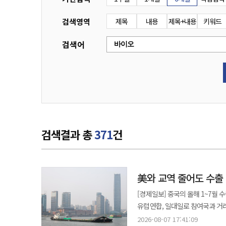
검색영역
제목
내용
제목+내용
키워드
검색어
검색결과 총
371
건
美와 교역 줄어도 수출
[경제일보] 중국의 올해 1~7월
유럽연합, 일대일로 참여국과 거래가 늘면서 
업체 유니트리가 60억위안 넘는
2026-08-07 17:41:09