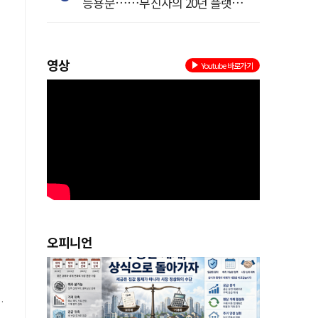
등용문……무신사의 20년 플랫폼
혁명
영상
Youtube 바로가기
현
는
오피니언
년
를