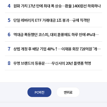
4
원화 가치 17년 만에 최대 폭 상승…환율 1400원선 하회하나
5
단일 레버리지 ETF 거래대금 1조 붕괴…규제 직격탄
6
역대급 폭등했던 코스피, 대외 훈풍에도 하루 만에 4%대
급락
7
상법 개정 후 배당 기업 48%↑…이재용 회장 728억원 '개인
최다'
8
무명 브랜드의 등용문……무신사의 20년 플랫폼 혁명
PC버전
맨위로