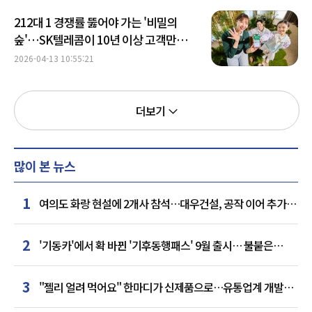
212대 1 경쟁률 뚫어야 가는 '비밀의
숲'…SK텔레콤이 10년 이상 고객만
초대하는 이유
2026-04-13 10:55:21
더보기
많이 본 뉴스
1
여의도 화랑 현설에 2개사 참석…대우건설, 공작 이어 추가
거점 확보하나
2
'기동카'에서 확 바뀐 '기후동행패스' 9월 출시… 불붙은
카드사 경쟁
3
"젤리 얼려 먹어요" 한마디가 신제품으로…유통업계 개발실
된 SNS