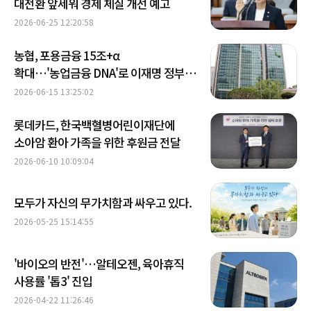
대전환 앞세워 경제 체질 개선 예고
2026-06-25 12:20:58
농협, 포용금융 15조+α
확대…'농업금융 DNA'로 이재명 정부
금융기조 화답
2026-06-15 13:25:02
롯데카드, 한국백혈병어린이재단에
소아암 환아 가족을 위한 후원금 전달
2026-06-10 10:09:04
모두가 자신의 무가치함과 싸우고 있다.
2026-05-25 15:14:55
'바이오의 반전'…알테오젠, 육아휴직
사용률 '톱3' 진입
2026-04-22 11:26:46