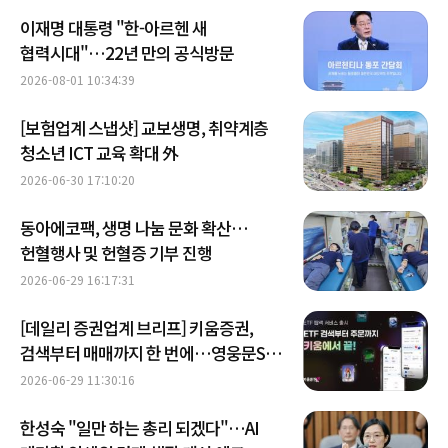
이재명 대통령 "한-아르헨 새
협력시대"…22년 만의 공식방문
2026-08-01 10:34:39
[보험업계 스냅샷] 교보생명, 취약계층
청소년 ICT 교육 확대 外
2026-06-30 17:10:20
동아에코팩, 생명 나눔 문화 확산…
헌혈행사 및 헌혈증 기부 진행
2026-06-29 16:17:31
[데일리 증권업계 브리프] 키움증권,
검색부터 매매까지 한 번에…영웅문S#
'ETF 탐색 서비스' 개시 外
2026-06-29 11:30:16
한성숙 "일만 하는 총리 되겠다"…AI