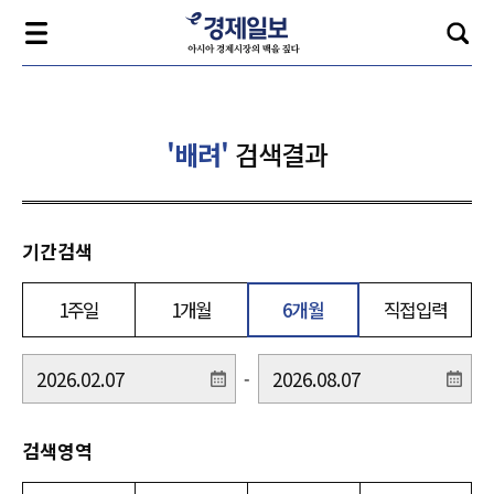
'배려'
검색결과
기간검색
1주일
1개월
6개월
직접입력
-
검색영역