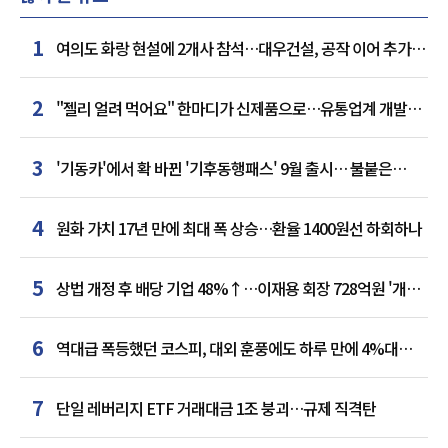
1
여의도 화랑 현설에 2개사 참석…대우건설, 공작 이어 추가
거점 확보하나
2
"젤리 얼려 먹어요" 한마디가 신제품으로…유통업계 개발실
된 SNS
3
'기동카'에서 확 바뀐 '기후동행패스' 9월 출시… 불붙은
카드사 경쟁
4
원화 가치 17년 만에 최대 폭 상승…환율 1400원선 하회하나
5
상법 개정 후 배당 기업 48%↑…이재용 회장 728억원 '개인
최다'
6
역대급 폭등했던 코스피, 대외 훈풍에도 하루 만에 4%대
급락
7
단일 레버리지 ETF 거래대금 1조 붕괴…규제 직격탄