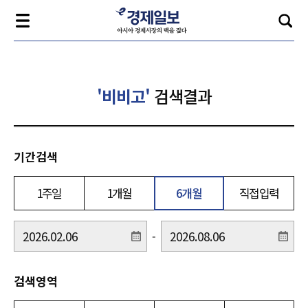
'비비고'
검색결과
기간검색
1주일
1개월
6개월
직접입력
-
검색영역