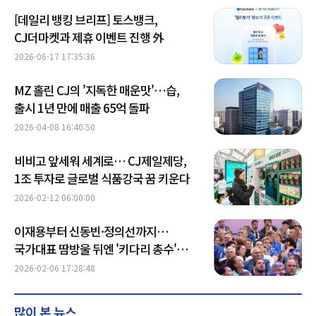
[데일리 뱅킹 브리프] 토스뱅크,
CJ더마켓과 제휴 이벤트 진행 外
2026-06-17 17:35:36
MZ 홀린 CJ의 '지독한 매운맛'…습,
출시 1년 만에 매출 65억 돌파
2026-04-08 16:40:50
비비고 앞세워 세계로… CJ제일제당,
1조 투자로 글로벌 식품강국 꿈 키운다
2026-02-12 06:00:00
이재용부터 신동빈·정의선까지…
국가대표 땀방울 뒤엔 '키다리 총수'
있었다
2026-02-06 17:28:48
많이 본 뉴스