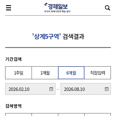
'상계5구역'
검색결과
기간검색
1주일
1개월
6개월
직접입력
-
검색영역