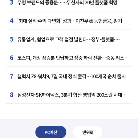
3
무명 브랜드의 등용문……무신사의 20년 플랫폼 혁명
4
'최대 실적·수익 다변화' 성과…이찬우號 농협금융, 임기
말년 성장 박차
5
유통업계, 협업으로 고객 접점 넓힌다…정부·플랫폼·
인플루언서와 맞손
6
코스피, 개장 상승분 반납하고 장중 하락 전환…중동 리스크·
美 경계감
7
갤럭시 Z8·워치9, 7일 국내 정식 출격…100개국 순차 출시
8
삼성전자·SK하이닉스, 3분기 합산 영업익 200조원 시대
여나…中 추격은 부담
PC버전
맨위로