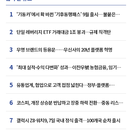
1
'기동카'에서 확 바뀐 '기후동행패스' 9월 출시… 불붙은
카드사 경쟁
2
단일 레버리지 ETF 거래대금 1조 붕괴…규제 직격탄
3
무명 브랜드의 등용문……무신사의 20년 플랫폼 혁명
4
'최대 실적·수익 다변화' 성과…이찬우號 농협금융, 임기
말년 성장 박차
5
유통업계, 협업으로 고객 접점 넓힌다…정부·플랫폼·
인플루언서와 맞손
6
코스피, 개장 상승분 반납하고 장중 하락 전환…중동 리스크·
美 경계감
7
갤럭시 Z8·워치9, 7일 국내 정식 출격…100개국 순차 출시