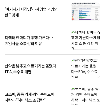
'여기저기 사장님'…자영업 과잉의
한국경제
디렉터 한마디가 흥행 가른다…
게임사들 소통 강화 이유
신약은 낮추고 의료기기는 올렸다…
FDA, 수수료 개편
코스피, 중동 악재·외인 순매도에
하락…"하이닉스 또 급락"