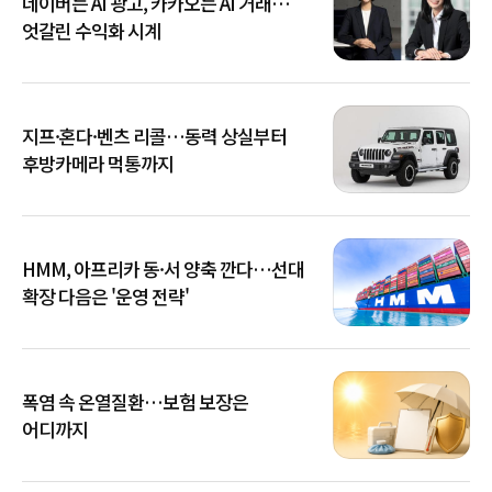
네이버는 AI 광고, 카카오는 AI 거래…
엇갈린 수익화 시계
지프·혼다·벤츠 리콜…동력 상실부터
후방카메라 먹통까지
HMM, 아프리카 동·서 양축 깐다…선대
확장 다음은 '운영 전략'
폭염 속 온열질환…보험 보장은
어디까지