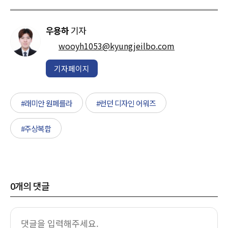
우용하
기자
wooyh1053@kyungjeilbo.com
기자페이지
#래미안 원페를라
#런던 디자인 어워즈
#주상복합
0
개의 댓글