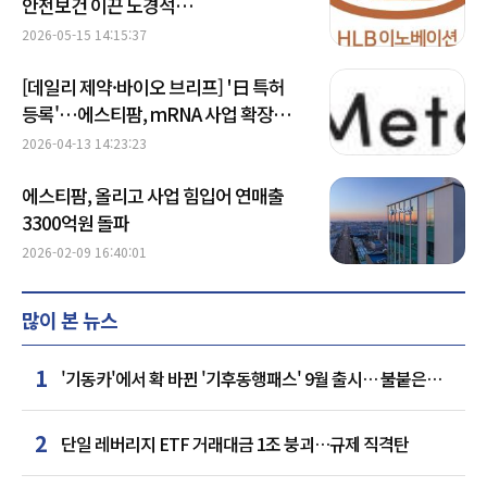
안전보건 이끈 노경석
수석…'국무총리표창' 표창 外
2026-05-15 14:15:37
[데일리 제약·바이오 브리프] '日 특허
등록'…에스티팜, mRNA 사업 확장
가속 外
2026-04-13 14:23:23
에스티팜, 올리고 사업 힘입어 연매출
3300억원 돌파
2026-02-09 16:40:01
많이 본 뉴스
1
'기동카'에서 확 바뀐 '기후동행패스' 9월 출시… 불붙은
카드사 경쟁
2
단일 레버리지 ETF 거래대금 1조 붕괴…규제 직격탄