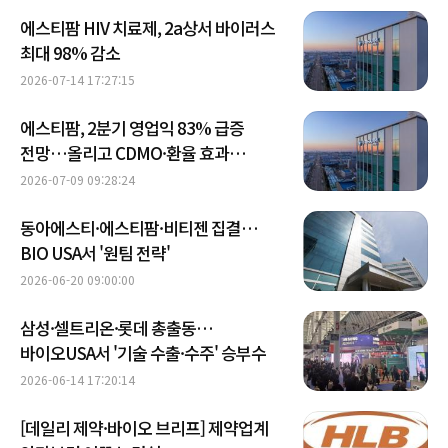
에스티팜 HIV 치료제, 2a상서 바이러스
최대 98% 감소
2026-07-14 17:27:15
에스티팜, 2분기 영업익 83% 급증
전망…올리고 CDMO·환율 효과
'쌍끌이'
2026-07-09 09:28:24
동아에스티·에스티팜·비티젠 집결…
BIO USA서 '원팀 전략'
2026-06-20 09:00:00
삼성·셀트리온·롯데 총출동…
바이오USA서 '기술 수출·수주' 승부수
2026-06-14 17:20:14
[데일리 제약·바이오 브리프] 제약업계