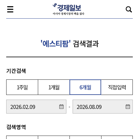
'에스티팜'
검색결과
기간검색
1주일
1개월
6개월
직접입력
-
검색영역