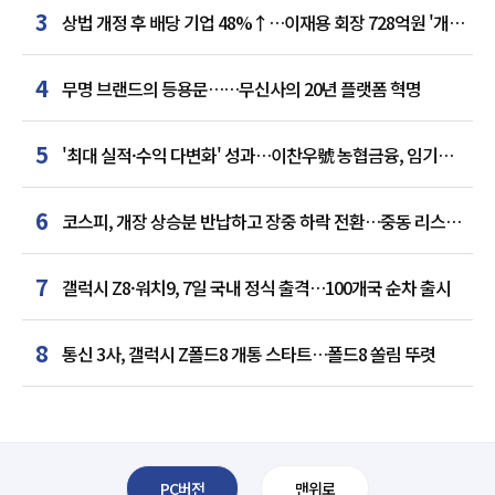
3
상법 개정 후 배당 기업 48%↑…이재용 회장 728억원 '개인
최다'
4
무명 브랜드의 등용문……무신사의 20년 플랫폼 혁명
5
'최대 실적·수익 다변화' 성과…이찬우號 농협금융, 임기
말년 성장 박차
6
코스피, 개장 상승분 반납하고 장중 하락 전환…중동 리스크·
美 경계감
7
갤럭시 Z8·워치9, 7일 국내 정식 출격…100개국 순차 출시
8
통신 3사, 갤럭시 Z폴드8 개통 스타트…폴드8 쏠림 뚜렷
PC버전
맨위로