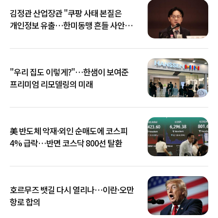
김정관 산업장관 "쿠팡 사태 본질은
개인정보 유출…한미동맹 흔들 사안
아냐"
"우리 집도 이렇게?"…한샘이 보여준
프리미엄 리모델링의 미래
美 반도체 악재·외인 순매도에 코스피
4% 급락…반면 코스닥 800선 탈환
호르무즈 뱃길 다시 열리나…이란·오만
항로 합의