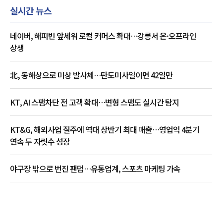
실시간 뉴스
네이버, 해피빈 앞세워 로컬 커머스 확대…강릉서 온·오프라인
상생
北, 동해상으로 미상 발사체…탄도미사일이면 42일만
KT, AI 스팸차단 전 고객 확대…변형 스팸도 실시간 탐지
KT&G, 해외사업 질주에 역대 상반기 최대 매출…영업익 4분기
연속 두 자릿수 성장
야구장 밖으로 번진 팬덤…유통업계, 스포츠 마케팅 가속