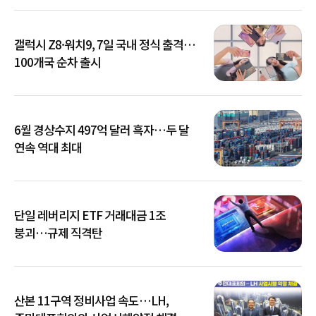
갤럭시 Z8·워치9, 7일 국내 정식 출격…
100개국 순차 출시
6월 경상수지 497억 달러 흑자…두 달
연속 역대 최대
단일 레버리지 ETF 거래대금 1조
붕괴…규제 직격탄
산본 11구역 정비사업 속도…LH,