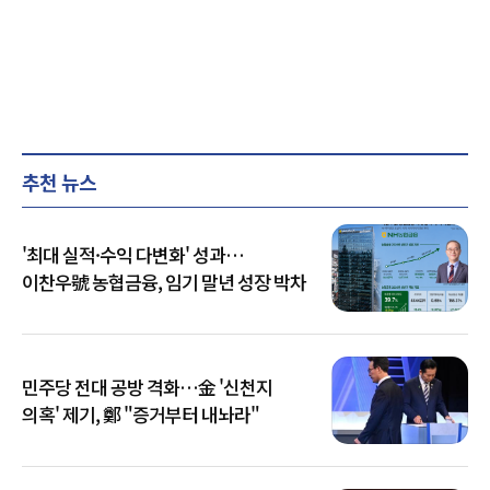
추천 뉴스
'최대 실적·수익 다변화' 성과…
이찬우號 농협금융, 임기 말년 성장 박차
민주당 전대 공방 격화…金 '신천지
의혹' 제기, 鄭 "증거부터 내놔라"