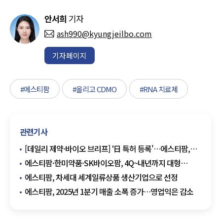
안서희
기자
ash990@kyungjeilbo.com
기자페이지
#에스티팜
#올리고 CDMO
#RNA 치료제
관련기사
[데일리 제약·바이오 브리프] '日 특허 등록'…에스티팜,
mRNA 사업 확장 가속 外
에스티팜·한미약품·SK바이오팜, 4Q~내년까지 대형
모멘텀 '집중 포화'
에스티팜, 차세대 세계일류상품 생산기업으로 선정
에스티팜, 2025년 1분기 매출 소폭 증가…영업익은 감소