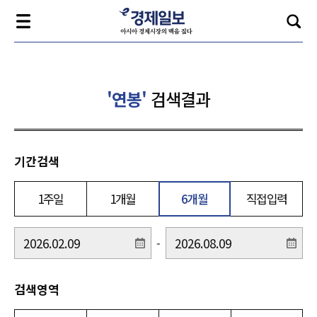
'연봉'
검색결과
기간검색
1주일
1개월
6개월
직접입력
-
검색영역