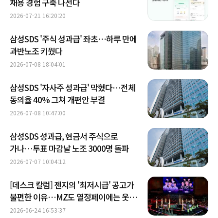
채용 경험 구축 나선다
2026-07-21 16:20:20
삼성SDS '주식 성과급' 좌초…하루 만에
과반노조 키웠다
2026-07-08 18:04:01
삼성SDS '자사주 성과급' 막혔다…전체
동의율 40% 그쳐 개편안 부결
2026-07-08 10:47:00
삼성SDS 성과급, 현금서 주식으로
가나…투표 마감날 노조 3000명 돌파
2026-07-07 10:04:12
[데스크 칼럼] 젠지의 '최저시급' 공고가
불편한 이유…MZ도 열정페이에는 웃지
않는다
2026-06-24 16:53:37