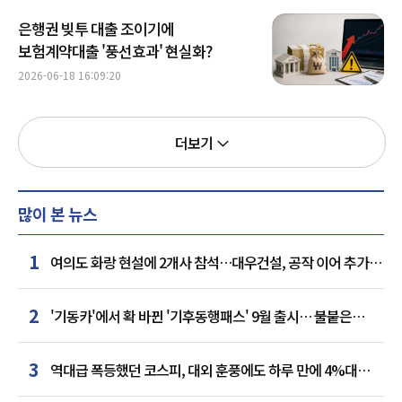
은행권 빚투 대출 조이기에
보험계약대출 '풍선효과' 현실화?
2026-06-18 16:09:20
더보기
많이 본 뉴스
1
여의도 화랑 현설에 2개사 참석…대우건설, 공작 이어 추가
거점 확보하나
2
'기동카'에서 확 바뀐 '기후동행패스' 9월 출시… 불붙은
카드사 경쟁
3
역대급 폭등했던 코스피, 대외 훈풍에도 하루 만에 4%대
급락