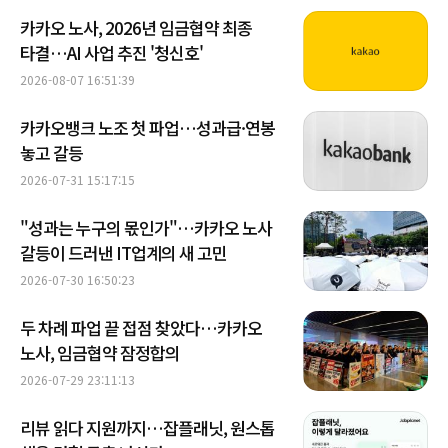
카카오 노사, 2026년 임금협약 최종
타결…AI 사업 추진 '청신호'
2026-08-07 16:51:39
카카오뱅크 노조 첫 파업…성과급·연봉
놓고 갈등
2026-07-31 15:17:15
"성과는 누구의 몫인가"…카카오 노사
갈등이 드러낸 IT업계의 새 고민
2026-07-30 16:50:23
두 차례 파업 끝 접점 찾았다…카카오
노사, 임금협약 잠정합의
2026-07-29 23:11:13
리뷰 읽다 지원까지…잡플래닛, 원스톱