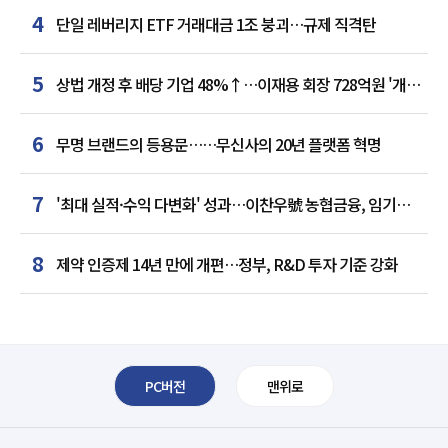
4
단일 레버리지 ETF 거래대금 1조 붕괴…규제 직격탄
5
상법 개정 후 배당 기업 48%↑…이재용 회장 728억원 '개인
최다'
6
무명 브랜드의 등용문……무신사의 20년 플랫폼 혁명
7
'최대 실적·수익 다변화' 성과…이찬우號 농협금융, 임기
말년 성장 박차
8
제약 인증제 14년 만에 개편…정부, R&D 투자 기준 강화
PC버전
맨위로