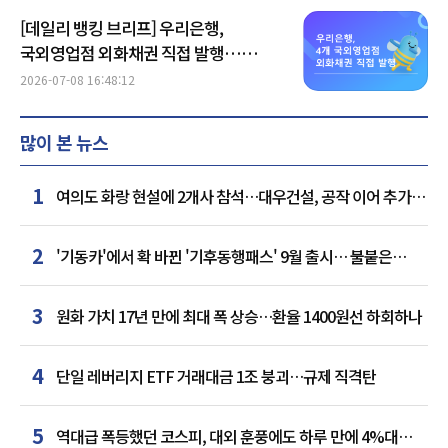
[데일리 뱅킹 브리프] 우리은행,
국외영업점 외화채권 직접 발행…
2억7500만 달러 조달 外
2026-07-08 16:48:12
많이 본 뉴스
1
여의도 화랑 현설에 2개사 참석…대우건설, 공작 이어 추가
거점 확보하나
2
'기동카'에서 확 바뀐 '기후동행패스' 9월 출시… 불붙은
카드사 경쟁
3
원화 가치 17년 만에 최대 폭 상승…환율 1400원선 하회하나
4
단일 레버리지 ETF 거래대금 1조 붕괴…규제 직격탄
5
역대급 폭등했던 코스피, 대외 훈풍에도 하루 만에 4%대