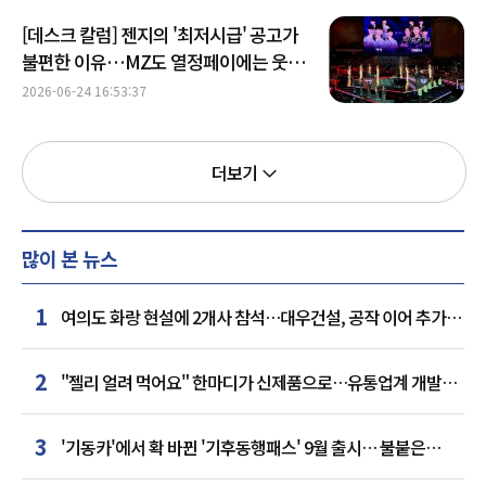
[데스크 칼럼] 젠지의 '최저시급' 공고가
불편한 이유…MZ도 열정페이에는 웃지
않는다
2026-06-24 16:53:37
더보기
많이 본 뉴스
1
여의도 화랑 현설에 2개사 참석…대우건설, 공작 이어 추가
거점 확보하나
2
"젤리 얼려 먹어요" 한마디가 신제품으로…유통업계 개발실
된 SNS
3
'기동카'에서 확 바뀐 '기후동행패스' 9월 출시… 불붙은
카드사 경쟁