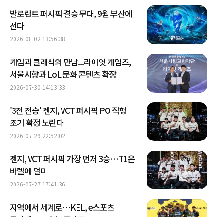
발로란트 퍼시픽 결승 무대, 9월 부산에
선다
2026-08-02 13:56:38
게임과 클래식의 만남...라이엇 게임즈,
서울시향과 LoL 문화 콘텐츠 확장
2026-07-30 14:13:33
'3전 전승' 젠지, VCT 퍼시픽 PO 직행
조기 확정 노린다
2026-07-29 22:52:02
젠지, VCT 퍼시픽 가장 먼저 3승…T1은
바렐에 덜미
2026-07-27 17:41:36
지역에서 세계로…KEL, e스포츠