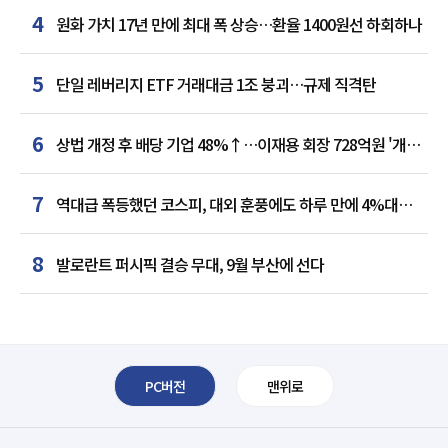
4
원화 가치 17년 만에 최대 폭 상승…환율 1400원선 하회하나
5
단일 레버리지 ETF 거래대금 1조 붕괴…규제 직격탄
6
상법 개정 후 배당 기업 48%↑…이재용 회장 728억원 '개인
최다'
7
역대급 폭등했던 코스피, 대외 훈풍에도 하루 만에 4%대
급락
8
발로란트 퍼시픽 결승 무대, 9월 부산에 선다
PC버전
맨위로