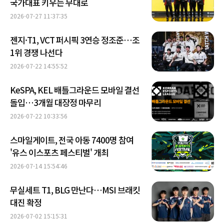
국가대표 키우는 무대로
2026-07-27 11:37:35
젠지·T1, VCT 퍼시픽 3연승 정조준…조
1위 경쟁 나선다
2026-07-22 14:55:52
KeSPA, KEL 배틀그라운드 모바일 결선
돌입…3개월 대장정 마무리
2026-07-22 10:33:56
스마일게이트, 전국 아동 7400명 참여
'유스 이스포츠 페스티벌' 개최
2026-07-14 15:54:46
무실세트 T1, BLG 만난다…MSI 브래킷
대진 확정
2026-07-02 15:15:31