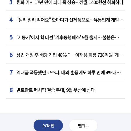
3
원화 가치 17년 만에 최대 폭 상승…환율 1400원선 하회하나
4
"젤리 얼려 먹어요" 한마디가 신제품으로…유통업계 개발실
된 SNS
5
'기동카'에서 확 바뀐 '기후동행패스' 9월 출시… 불붙은
카드사 경쟁
6
상법 개정 후 배당 기업 48%↑…이재용 회장 728억원 '개인
최다'
7
역대급 폭등했던 코스피, 대외 훈풍에도 하루 만에 4%대
급락
8
발로란트 퍼시픽 결승 무대, 9월 부산에 선다
PC버전
맨위로