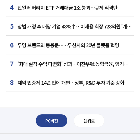
4
단일 레버리지 ETF 거래대금 1조 붕괴…규제 직격탄
5
상법 개정 후 배당 기업 48%↑…이재용 회장 728억원 '개인
최다'
6
무명 브랜드의 등용문……무신사의 20년 플랫폼 혁명
7
'최대 실적·수익 다변화' 성과…이찬우號 농협금융, 임기
말년 성장 박차
8
제약 인증제 14년 만에 개편…정부, R&D 투자 기준 강화
PC버전
맨위로