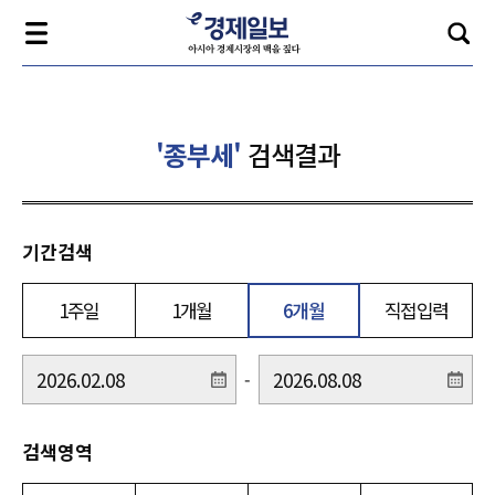
'종부세'
검색결과
기간검색
1주일
1개월
6개월
직접입력
-
검색영역