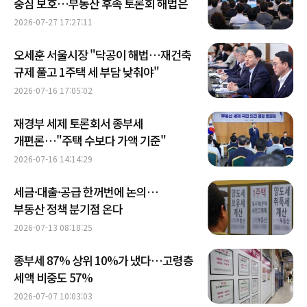
중심 보호…부동산 후속 토론회 해법은
2026-07-27 17:27:11
오세훈 서울시장 "닥공이 해법…재건축
규제 풀고 1주택 세 부담 낮춰야"
2026-07-16 17:05:02
재경부 세제 토론회서 종부세
개편론…"주택 수보다 가액 기준"
2026-07-16 14:14:29
세금·대출·공급 한꺼번에 논의…
부동산 정책 분기점 온다
2026-07-13 08:18:25
종부세 87% 상위 10%가 냈다…고령층
세액 비중도 57%
2026-07-07 10:03:03