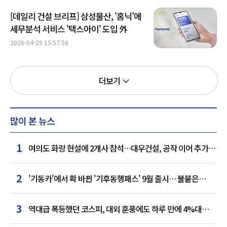
[데일리 건설 브리프] 삼성물산, '홈닉'에
세무분석 서비스 '택스아이' 도입 外
2026-04-29 15:57:56
더보기
많이 본 뉴스
1
여의도 화랑 현설에 2개사 참석…대우건설, 공작 이어 추가
거점 확보하나
2
'기동카'에서 확 바뀐 '기후동행패스' 9월 출시… 불붙은
카드사 경쟁
3
역대급 폭등했던 코스피, 대외 훈풍에도 하루 만에 4%대
급락