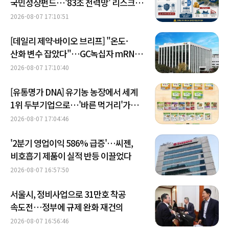
국민성장펀드…'83조 전력망' 리스크
확산
2026-08-07 17:10:51
[데일리 제약·바이오 브리프] "온도·
산화 변수 잡았다"…GC녹십자 mRNA
플랫폼 개발 外
2026-08-07 17:10:40
[유통명가 DNA] 유기농 농장에서 세계
1위 두부기업으로…'바른 먹거리'가
키운 풀무원
2026-08-07 17:04:46
'2분기 영업이익 586% 급증'…씨젠,
비호흡기 제품이 실적 반등 이끌었다
2026-08-07 16:57:50
서울시, 정비사업으로 31만호 착공
속도전…정부에 규제 완화 재건의
2026-08-07 16:56:46