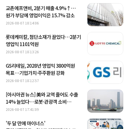
교촌에프앤비, 2분기 매출 4.9%↑…
원가 부담에 영업이익은 15.7% 감소
2026-08-07 18:14:06
롯데케미칼, 첨단소재가 끌었다…2분기
영업익 1101억원
2026-08-07 18:13:26
GS리테일, 2028년 영업익 3800억원
목표…기업가치·주주환원 강화
2026-08-07 18:12:57
[아시아권 뉴스] 美와 교역 줄어도 수출
14% 늘었다…로봇·관광객 소비
키우는 중국
2026-08-07 17:41:09
'두 달 만에 마이너스'