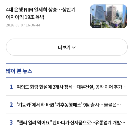
4대 은행 NIM 일제히 상승…상반기
이자이익 19조 육박
2026-08-07 16:36:44
더보기
많이 본 뉴스
1
여의도 화랑 현설에 2개사 참석…대우건설, 공작 이어 추가
거점 확보하나
2
'기동카'에서 확 바뀐 '기후동행패스' 9월 출시… 불붙은
카드사 경쟁
3
"젤리 얼려 먹어요" 한마디가 신제품으로…유통업계 개발실
된 SNS