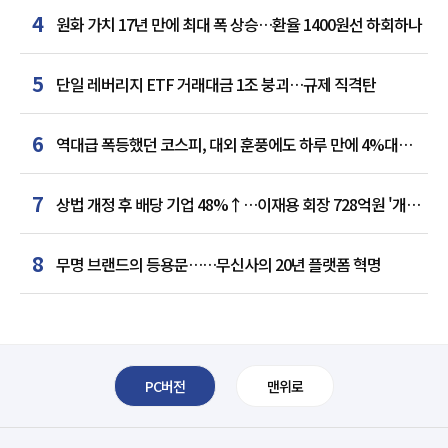
4
원화 가치 17년 만에 최대 폭 상승…환율 1400원선 하회하나
5
단일 레버리지 ETF 거래대금 1조 붕괴…규제 직격탄
6
역대급 폭등했던 코스피, 대외 훈풍에도 하루 만에 4%대
급락
7
상법 개정 후 배당 기업 48%↑…이재용 회장 728억원 '개인
최다'
8
무명 브랜드의 등용문……무신사의 20년 플랫폼 혁명
PC버전
맨위로