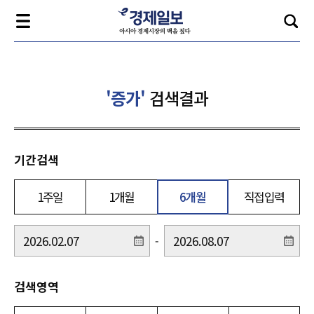
'증가'
검색결과
기간검색
1주일
1개월
6개월
직접입력
-
검색영역