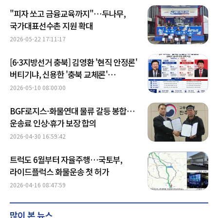
"피자 쏘고 금융교육까지"…두나무,
국가대표선수촌 지원 확대
2026-05-22 17:11:17
[6·3지방선거 충북] 김영환 '현직 안정론'
버티기냐, 신용한 '충북 교체론'
확산이냐
2026-05-10 08:00:00
BGF로지스-화물연대 물류 갈등 봉합…
운송료 인상·휴가 보장 합의
2026-04-30 16:59:42
트럭도 6월부터 자율주행…국토부,
라이드플럭스 화물운송 첫 허가
2026-04-16 08:47:59
많이 본 뉴스