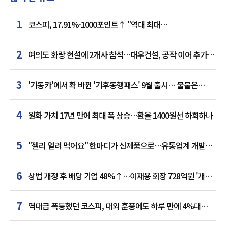
1
코스피, 17.91%·1000포인트↑ "역대 최대
상승률"…'삼전닉스' 동반 상한가
2
여의도 화랑 현설에 2개사 참석…대우건설, 공작 이어 추가
거점 확보하나
3
'기동카'에서 확 바뀐 '기후동행패스' 9월 출시… 불붙은
카드사 경쟁
4
원화 가치 17년 만에 최대 폭 상승…환율 1400원선 하회하나
5
"젤리 얼려 먹어요" 한마디가 신제품으로…유통업계 개발실
된 SNS
6
상법 개정 후 배당 기업 48%↑…이재용 회장 728억원 '개인
최다'
7
역대급 폭등했던 코스피, 대외 훈풍에도 하루 만에 4%대
급락