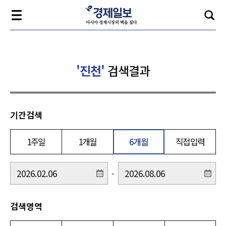
'진천'
검색결과
기간검색
1주일
1개월
6개월
직접입력
-
검색영역