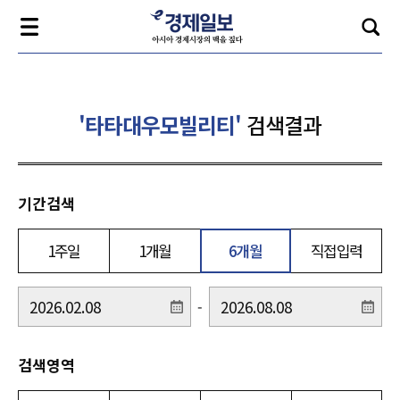
'타타대우모빌리티'
검색결과
기간검색
1주일
1개월
6개월
직접입력
-
검색영역