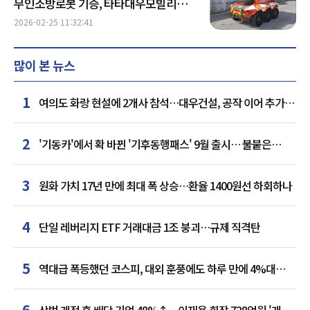
무인소방로봇 기증, 타타대우모빌리티
사이버보안 설명회 外
2026-02-25 11:32:41
많이 본 뉴스
1
여의도 화랑 현설에 2개사 참석…대우건설, 공작 이어 추가
거점 확보하나
2
'기동카'에서 확 바뀐 '기후동행패스' 9월 출시… 불붙은
카드사 경쟁
3
원화 가치 17년 만에 최대 폭 상승…환율 1400원선 하회하나
4
단일 레버리지 ETF 거래대금 1조 붕괴…규제 직격탄
5
역대급 폭등했던 코스피, 대외 훈풍에도 하루 만에 4%대
급락
6
상법 개정 후 배당 기업 48%↑…이재용 회장 728억원 '개인