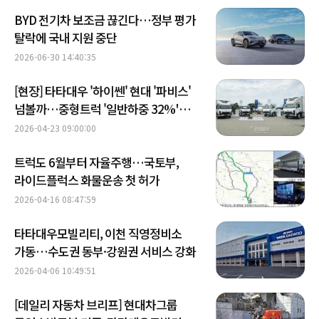
BYD 전기차 보조금 끊긴다…정부 평가
탈락에 국내 지원 중단
2026-06-30 14:40:35
[현장] 타타대우 '하이쎈' 현대 '파비스'
넘볼까…중형트럭 '일반하중 32%'
시장 정조준
2026-04-23 09:00:00
트럭도 6월부터 자율주행…국토부,
라이드플럭스 화물운송 첫 허가
2026-04-16 08:47:59
타타대우모빌리티, 이천 직영정비소
가동…수도권 동부·강원권 서비스 강화
2026-04-06 10:49:51
[데일리 자동차 브리프] 현대차그룹