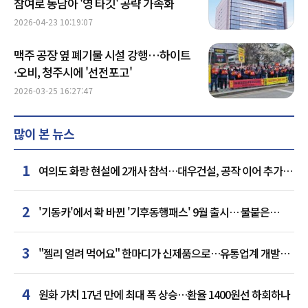
참여로 동남아 '영 타깃' 공략 가속화
2026-04-23 10:19:07
맥주 공장 옆 폐기물 시설 강행…하이트
·오비, 청주시에 '선전포고'
2026-03-25 16:27:47
많이 본 뉴스
1
여의도 화랑 현설에 2개사 참석…대우건설, 공작 이어 추가
거점 확보하나
2
'기동카'에서 확 바뀐 '기후동행패스' 9월 출시… 불붙은
카드사 경쟁
3
"젤리 얼려 먹어요" 한마디가 신제품으로…유통업계 개발실
된 SNS
4
원화 가치 17년 만에 최대 폭 상승…환율 1400원선 하회하나