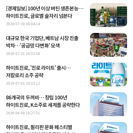
[경제일보] 100년 이상 버틴 생존본능…
하이트진로, 글로벌 술자리 넘본다
2026-07-30 08:04:14
대규모 한국 기업단, 베트남 시장 진출
박차…'공급망 다변화' 모색
2026-07-21 16:52:58
하이트진로, '진로 라이트' 출시…
저칼로리 소주 공략
2026-07-01 10:23:12
86개국의 두꺼비… 창립 100년
하이트진로, K소주로 세계를 공략한다
2026-06-08 16:27:51
하이트진로, 필리핀 문화 페스티벌