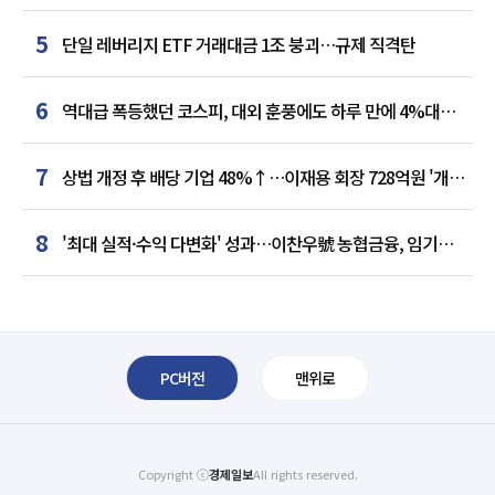
5
단일 레버리지 ETF 거래대금 1조 붕괴…규제 직격탄
6
역대급 폭등했던 코스피, 대외 훈풍에도 하루 만에 4%대
급락
7
상법 개정 후 배당 기업 48%↑…이재용 회장 728억원 '개인
최다'
8
'최대 실적·수익 다변화' 성과…이찬우號 농협금융, 임기
말년 성장 박차
PC버전
맨위로
Copyright ⓒ
경제일보
All rights reserved.