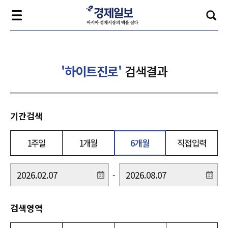
'하이트진로'
검색결과
기간검색
1주일
1개월
6개월
직접입력
-
검색영역