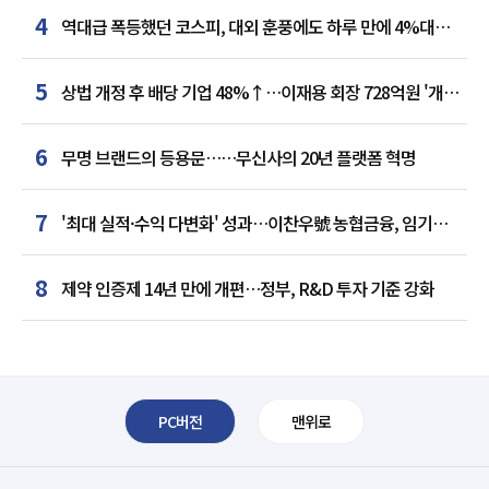
4
역대급 폭등했던 코스피, 대외 훈풍에도 하루 만에 4%대
급락
5
상법 개정 후 배당 기업 48%↑…이재용 회장 728억원 '개인
최다'
6
무명 브랜드의 등용문……무신사의 20년 플랫폼 혁명
7
'최대 실적·수익 다변화' 성과…이찬우號 농협금융, 임기
말년 성장 박차
8
제약 인증제 14년 만에 개편…정부, R&D 투자 기준 강화
PC버전
맨위로