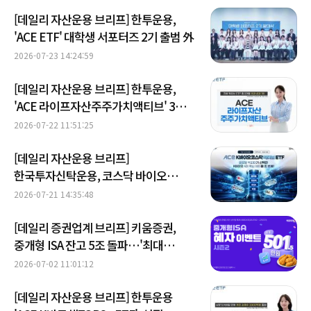
[데일리 자산운용 브리프] 한투운용,
'ACE ETF' 대학생 서포터즈 2기 출범 外
2026-07-23 14:24:59
[데일리 자산운용 브리프] 한투운용,
'ACE 라이프자산주주가치액티브' 3개월
초과 수익률 1위 外
2026-07-22 11:51:25
[데일리 자산운용 브리프]
한국투자신탁운용, 코스닥 바이오
액티브 ETF 신규 상장 外
2026-07-21 14:35:48
[데일리 증권업계 브리프] 키움증권,
중개형 ISA 잔고 5조 돌파…'최대
501만5000원' 이벤트 시즌2 실시 外
2026-07-02 11:01:12
[데일리 자산운용 브리프] 한투운용