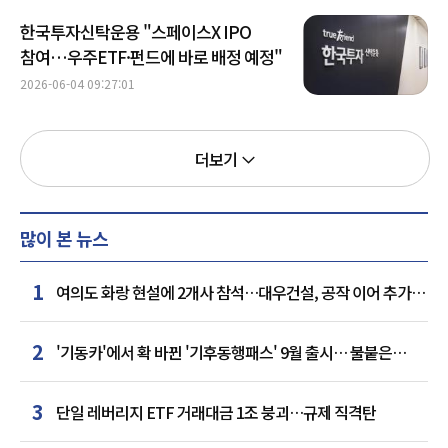
한국투자신탁운용 "스페이스X IPO
참여…우주ETF·펀드에 바로 배정 예정"
2026-06-04 09:27:01
더보기
많이 본 뉴스
1
여의도 화랑 현설에 2개사 참석…대우건설, 공작 이어 추가
거점 확보하나
2
'기동카'에서 확 바뀐 '기후동행패스' 9월 출시… 불붙은
카드사 경쟁
3
단일 레버리지 ETF 거래대금 1조 붕괴…규제 직격탄