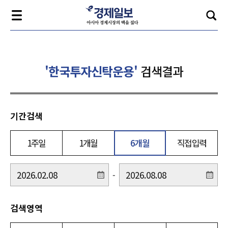
'한국투자신탁운용'
검색결과
기간검색
1주일
1개월
6개월
직접입력
-
검색영역