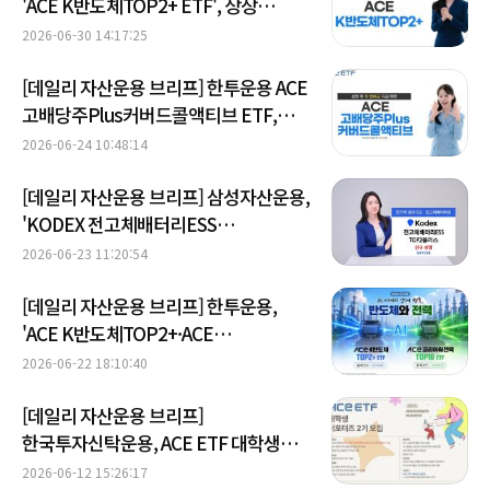
'ACE K반도체TOP2+ ETF', 상장
5거래일 만 개인 순매수 2000억원 돌파
2026-06-30 14:17:25
外
[데일리 자산운용 브리프] 한투운용 ACE
고배당주Plus커버드콜액티브 ETF,
상장 후 첫 분배금 지급 外
2026-06-24 10:48:14
[데일리 자산운용 브리프] 삼성자산운용,
'KODEX 전고체배터리ESS
TOP2플러스' ETF 신규 상장 外
2026-06-23 11:20:54
[데일리 자산운용 브리프] 한투운용,
'ACE K반도체TOP2+·ACE
코리아AI전력TOP10' ETF 2종 23일
2026-06-22 18:10:40
신규 상장 外
[데일리 자산운용 브리프]
한국투자신탁운용, ACE ETF 대학생
서포터즈 2기 모집 外
2026-06-12 15:26:17