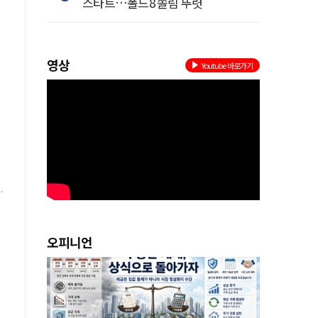
스타트…폴드8 쏠림 뚜렷
이
영상
Youtube 바로가기
오피니언
합