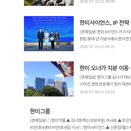
취업 기회를 넓히기 위한 전국 규
안티에이징 솔루션을 내세운 프리
2026-07-23 15:40:06
한미약품 평택제조센터장은 “전 
31일까지 포스터 내 QR코드를 통
확대하고 있다. 이번 제품은 공식몰에
체계적인 안전활동으로 무재해 사업장을 구현하겠다”고 말
일원에코파크센터에서 열린다. 대회는 라떼아트 평가 부문과 창작메뉴 부문으로 구성된다. 특히 올해는 무가당·식물성
관계자는 “저자극·고효능 안티에
시장 선점 가속 셀트리온이 이탈리아에서 신규 바이오시밀러 제품군의 수주와 공급을 확대하며 현지 직판 경쟁력을
한미사이언스, IP 전
음료 트렌드를 반영해 창작메뉴 
제시해 나가겠다”고 말했다. ◆“저용량 병용요법 공략”…부광약품, 에로젯정 시장 출격 부광약품이 이상지질혈증
강화하고 있다고 31일 밝혔다. 만성 특발성 두드러기 및 알레르기성 천식 치료제 ‘옴리클로’(오말리주맙)는 지난해 말
활용해 메뉴를 개발하며 우수 참가자에게는 ‘완전두
저용량 복합제 ‘에로젯정 1/10mg
[경제일보] 한미사이언스가 지식재산(IP) 전략 
출시 이후 빠르게 시장을 확대 중
기술뿐 아니라 메뉴 기획·개발 역
피타바스타틴과 에제티미브를 결합한
창립 80주년 기념식에서 한지연 
공급사로 주정부와 계약을 체결했다. 토스카나와 에밀리아로마냐 지역에서는 올해 1~5월 누적 판매량이
참여 확대를 위한 사회공헌 활동을 지속해왔다. 현재 한미그룹 사내 카페 ‘이퀄
콜레스테롤을 높이기 위한 식이요법 보조제로 사용된다. 최근 LDL 
수상했다고 22일 밝혔다. 대한변리사회는 특허·상표·디자인 제도 발전과 산업 경쟁력 강화에 기여한 인사 43명을
오말리주맙 처방량을 넘어섰고 풀
2026-07-22 11:09:21
바리스타 6명이 근무 중이며 전문 상담
강조되면서 고용량 스타틴의 부작
선정해 포상했다. 한미사이언스는 
지역까지 공급이 확대되면 성장세는 더욱 가속화될 전망이다. 
“바리스타 직무가 고도의 전문성
저용량 옵션을 추가해 치료 공백을 보완하고
한미그룹은 신약 개발 초기부터 특
주에서 ‘앱토즈마’(토실리주맙)는 
발휘하고 자립 기반을 다지는 계기가 되길 기대한다”고 말했다.
출시로 이상지질혈증 치료 선택지
한미 오너가 지분 이동…경
연결하는 IP 체계를 구축해 왔다
‘유플라이마’(아달리무맙)와 항암제
입증 나서 HLB이노베이션은 차세대 혈액암 CAR-T 치료제 후보 ‘SynKIR-310’의 미국 임상 1상(CELESTIAL-301)에서
나가겠다”고 말했다. 한편 부광약품은 한국세르비에와 고혈압 및 협심증 치료제 7종에 대한 공동판매 협약을 체결하며
포트폴리오 확대도 지속하고 있다. 최근 지식재산은 기술 보호를 넘어 글로벌 기술수출과 파트너십의 핵심 자
1위를 유지하며 안정적인 매출 기반을 이어가고 있다. 이탈리아를 포함한
[경제일보] 한미그룹 오너가 차
고용량 구간의 안전성과 내약성 평가를 위
순환기 사업 확장에 속도를 내고 
평가된다. 한미사이언스는 이에 맞춰 IP 전략을 고도화하고
실적 달성에 기여했다. 신규 제품
이어진 경영권 분쟁이 정리 국면에 들어섰다는 관측이 제기
테라퓨틱스는 최근 코호트 3 환자
지식재산 행사 ‘AIPPI Trilate
기대된다. 유원식 셀트리온 이탈리아 법인장은 “신규 제품군이 주요 지역에서 성과를 내며 시장을 빠르게 확대하고
170만9788주를 장외 매도하는 
대상으로 하며 기존 CAR-T 치료 후 재발 환자도 포함된다. 당
2026-07-06 15:10:54
AI 시대의 특허 쟁점과 국가별 제도 차이를 공유했다. ◆휴젤, 인도 
있다”며 “하반기에도 입찰과 공급 확대를 통해 
추산된다. 거래가 마무리되면 임 대표 지분은 
용량제한독성(DLT)이 나타나지 않
메디컬 에스테틱 기업 휴젤은 19~21
학술대회서 장염 치료 전략 제시 JW중외제약은 롯데호텔 서울에서 열린 ‘서울시내과의사회 정기학술대회’에서
세력으로 분류되는 나우아이비 2
치료제의 일반 투여 범위를 넘어서는 고용량 구간이다. 베리스모 테라퓨틱스
톡신 ‘레티보(Letybo)’의 현지 진출을 공식화했다고 22
종합영양수액제 ‘위너프주’의 임상적 유용
한미그룹
해석이 나온다. 이에 따라 한미사
가능성을 재확인하고 2상 권장 용량(RP2D) 설정을
미용의료 수요가 확대되고 있지만 
올리브내과의원 원장은 ‘클리닉 맞춤
않다. 임 대표는 “선대 회장의 경영 철학을 잇기 위한 결정”이라며 “그룹의 장기적 발전과 ‘제약보국’ 가치 실현에
기반으로 표적 항원이 없을 때 T세
[경제일보] ◇한미약품 ▲ 김나영(혁신성장부문) 부사장 ▲ 최인영(미래성장부문) 부사장 ▲ 최재혁(미래성장부문
점유율 9% 달성을 목표로 초기 안착에 속도를 낼 계획이다. 이
대상 수액요법을 설명했다. 문 원장은 설사, 복통, 고열 등을 동반한 염증성 장염 환자 치료에서 단순 증상 억제 방식은
기여하겠다”고 밝혀 오너 일가와의 보조를
면역독성과 세포 탈진 문제를 개선하는 것이 특징이다. HLB이노베이션
비만대사센터 비만대사팀) 이사 ◇한미사이언스 ▲ 신준섭(헬스케어사업부문 의료기기본부) 전무이사 ▲ 맹지웅
브랜드 인지도 제고와 KOL 네트워
한계가 있다고 지적했다. 대신 ‘위너