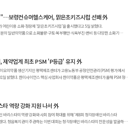
자동화, 생산성 향상, 비용 절감 등 성과를 낸 사례에는 월간·연간 단위의 평가와 보상
에"…보령컨슈머헬스케어, 맑은초키즈시럽 선봬 外
은 우수 사례 중 지속성과 확산 효과가 큰 사례를 선정해 시상한다. 한미사이언스는
 어린이용 소화·정장제 ‘맑은초키즈시럽’을 출시했다고 5일 밝혔다.
출하고 이를 조직 자산으로 축적하는 실행 중심 프로그램”이라며 “자발적 참여와 혁신
성분의 일반의약품으로 소화불량·구토·복부팽만·식욕부진·변비 등 다양한 소화기
◆DXVX, KRNA 플랫폼 다섯 번째 MTA 체결…남미
 경우 과식이나 찬 음식 섭취로 소화기 불편을 겪기 쉽지만 증상에 맞는 제품 선택이
 남미 공공 보건기관과 체결된 것으로 해외 공공기관과의 첫 사례다. KRNA는
딸기·바나나향을 적용해 복용 거부감을 낮췄고 5mL
보관할 수 있는 기술로 mRNA 백신을 비롯해 RNA 치료제, DNA 백신, 유전자
조센터, 제약업계 최초 PSM 'P등급' 유지 外
어 관계자는 “다양한 소화기 증상에 대응할 수
으로 코로나19 팬데믹
담을 줄인 제품”이라며 “앞으로도 편의성과 활용도를 높인 의약품을 지속 선보일
바이오의약품 생산기지인 평택제조센터가 고용노동부 공정안전관리(PSM) 평가에서
도 참여한 바 있다. 현재는 중남미 mRNA 백신 개발의 핵심 거점 역할을 수행하고
 평택제조센터가 올해 PSM 정기
 출시하며 라인업 확대에 나섰다. 5일 한미사이언스는 ‘블랙 펄 PDRN
택 센터는 2022년에 이어 두 번째로 P등급을 획득하며 제약바이오 업계 최초로 2회
 전망이다. 회사 측은 이번 계약을 후속 파트너십과 사업 확장의 계기로 삼겠다는
인 프리미엄 안티에이징 크림 ‘베리 펄 바쿠치올 네오 크림’을 선보였다고 밝혔다.
형(Pearl Formula)’을 적용해 유효 성분을 안정적으로 전달하는 것이 특징이다.
이 나뉜다. P등급은 정부가 인정하는 최상위 수준으로 2025년 기준 수도권 614개
 이번 개정은 일반의약품 개발을 활성화하고 소비자
GTI’를 기반으로 바쿠치올, 엘더베리 추출물, NMN을 결합해 항산화와 피부 개선
스타 역량 강화 지원 나서 外
 액제와 정제를 함께 포장한 이중제형 제품이 새롭게 허용됐다. 또 감기약 등
 시스템을 구축해 왔다. 특히 임직원 참여 기반의 예방 중심 활동이 높은 평가를
 비타민 C의 1일 최대 함량은 2000mg으로 상향됐다. 정장제의 경우 생균성분 배
 바리스타의 역량 강화와 사회 참여 확대를 위해 ‘제8회 청각장애인 바리스타
 통해 모공 축소 및 화장 끼임 개선 효과를
 정보로 반영했다. 식약처는 업계 의견과 국내외 사례를 검토해
문성을 발굴하고
 통과해 안정성도 확보했다. 지난 5월 론칭한 아데시는 항산화 기반
안전(EHS) 관리체계를 강화하며 글로벌 수준의 안전경영을 추진하고 있다. 김세권
 현장 중심의 규제 개선을 이어간다는 방침이다.