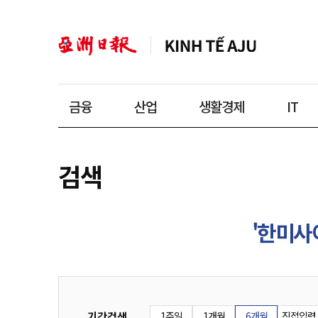
금융
산업
생활경제
IT
검색
'한미사
기간검색
1주일
1개월
6개월
직접입력