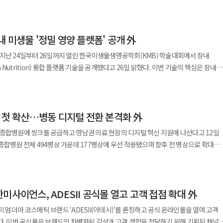
 오너 일가 지분은 약 31% 수준으로 확대되고 우호 지분까지 더할 경우 40%를
인되며 안전성과 초기 효능 가능성을 보였다"며 "향후 고용량 구간에서도 임상
(헬스케어사업부문 의료기기본부 의료기기기획팀) 상무보
술 결과를 강점으로 제시했다. 휴젤은 24일까지 론칭 행사와 핸즈온
인다. 겉으로는 경쟁 세력 대비 우위를 확보한 구도로 재편되는 양상이라는 평가가
했다. ◆씨어스 ‘모비케어’, 뇌졸중 환자 심방세동 검출률
확대를 통해 인도를 거점으로 아시아·태평양 시장 확장에 나설 방침이다. 장두현
필요성을 강조했다. 특히 오메가-3 기반 수액요법이 염증 조절과 장 조직 회복에
 높은 선호를 바탕으로 인도 시장 확대와 글로벌 성장 동력 확보에 주력하겠다”고
 미생물 '정밀 영양 플랫폼' 공개 外
조건부로 외부 투자사에 넘어간 상태여서 계약 기간 동안 의결권 행사가 제한된 것으로
brovascular Diseases에 게재됐다고 23일 밝혔다. 이번 연구는 모비케어의 활용
액 제품으로 시장을 선도하겠다”고 말했다. 한편 위너프주는 JW생명과학이
 격차는 공시상 수치보다 좁혀질 가능성도 있다는 분석이다. 현재 의결권
 확장할 수 있는 근거를 제시했다. 연구 ‘원인불명 색전성 뇌졸중 환자의 심방세동
지난 24일부터 26일까지 열린 한국미생물생명공학회(KMB) 학술대회에서 장내
내 판매하는 종합영양수액제로 오메가-3와 오메가-6 지방산 비율을 최적화한 것이
세력보다 근소하게 앞서는 것으로 추정되지만 일부 우호 지분 이동에 따라 판세가 바뀔
내 최초 ESUS 환자 대상 전향적 다기관 임상으로 8개 병원이 참여해 급성 허혈성 뇌졸중
rition) 통합 플랫폼 기술을 공개했다고 26일 밝혔다. 이번 기술의 핵심은 장내
00주를 장내매수했다고 밝혔다. 진 의장은 올해 들어서만 50차례에 걸쳐 110만주
내 시장 1위를 유지하고 있으며 2019년부터 유럽에도 수출되고 있다.
. 특히 특수관계인 및 방계 지분이 어느 쪽으로 결집하느냐에 따라 균형이 흔들릴
 패치형 심전도와 기존 24시간 홀터 모니터링을 비교한 결과 심방세동(AF) 검출률은
물질이 장내 환경에서 어떤 변화를 유도하는지 체외에서 정밀하게 재현·검증할 수 있
 동안에는 표 대결
 환자를 대상으로 6개월 후 추가
 미생물을 고해상도로
근 HLB파나진 대표는 올해 세 차례에 걸쳐 7000주를 매입했으며 김도연 HLB제넥스
 계약 종료 시점 이후를 둘러싼 변수는 여전히 남아 있는 상황으로 풀이된다. 향후
률은 18.9%까지 증가했다. 이는 장시간 웨어러블 심전도 모니터링의 임상적
을 6개로 세분화했다. 이어 장 모사 플랫폼 ‘DIGEST’를 통해 인간 장 환경을
입은 간암 신약 허가 지연 이슈로 주가가 급락한
있을지 또 우호 세력 확보 경쟁이 어떻게 전개될지가 중장기 경영권 향방을 가를
회사는
권 첫 확산…병동 디지털 전환 본격화 外
을 대량으로 검증할 수 있도록 했다. ‘DIGEST-Flow’ 시스템은 장내 미생물 변화를
가가 기업 본질가치를 충분히 반영하지 못하고 있다는 판단과 중장기 성장성에 대한
으로 글로벌 시장 확대에 속도를 낼 계획이다. 연구를 주도한 김용재
동일한 미생물 변화
나진의 AOC 기반 신약,
종합병원에 씽크를 공급하고 영남권 의료 현장의 디지털 혁신 지원에 나선다고 12일
 움직임에 달려 있을 것으로 전망했다.
학회 학회장)은 “심방세동의 조기 발견은 뇌졸중 재발 예방에 핵심 요소”라며 “이번
정확도가 입증됐다. 연구진은 장내 미생물 다양성 증가와 비피도박테리움 등 유익균
 성장 사업이 향후 재평가될 것이라는 기대도 깔려 있다. HLB그룹 관계자는
니터링의 활용 확대 근거가 될 것”이라고 말했다. 송희석 씨어스 CTO는
 기반 예측 모델을 통해 개인별 반응성 예측까지 가능하다고 설명했다.
 측면이 크다”며 “경영진의 자발적 매수는 기업가치와 주주가치 제고 의지를 보여주는
 통해 입원 환자의 안전사고를 사전에 방지하고 의료진 업무 효율을 높이는 ‘스마트
위를 넓히고 글로벌 진출을 가속화하겠다”고 강조했다.
통해 체외 실험, 임상 검증, AI 예측을 연결하는 차별화된 경쟁력을 확보했다는
I 기반 병상 모니터링
박수 등 주요 데이터를 연속적으로 수집·분석하고 이상 징후가 감지될 경우 즉시
였으며 동물실험에서 체중 감소 등 치료 효능도 확인됐다. CJ바이오사이언스
미사이언스, ADESII 공식몰 열고 고객 접점 확대 外
 환자나 중증 환자에게 위험도가 높은 낙상 사고를
 효과를 사전 검증하고 개인별 반응까지 예측하는 실증 플랫폼”이라며 “장 건강뿐
돼 의료진이 병실을 비운 상황에서도 24시간 환자 상태를 관리할 수 있다는 점이
엄 더마 코스메틱 브랜드 ‘ADESII(아데시)’를 론칭하고 공식 온라인몰을 열며 고객
가능할 것”이라고 말했다. ◆펩타이드 공급망 넓힌다…HLB펩,
 시 대응 시간을 단축하고 환자 안전성을 높일 수 있을 것으로 기대된다. 병동 운영
된 채널로
기반 기업