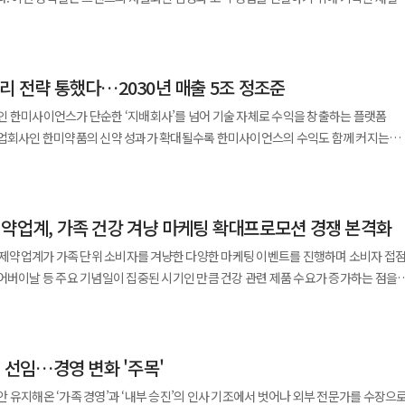
동화된 데이터 수집 시스템은 간호사의 수기 기록 업무를 줄이고 의료진이 환자 상태
께 소개하는 데 초점을 맞췄다. 공식몰에서는 론칭과 동시에 첫 제품인
종합병원 승격 이후 간담췌수술센터,
 Pearl PDRN Neo Serum)’을 선보인다. 이 제품은 ADESII가 내세우는
혔다. 노바브릿지는 글로벌 네트워크를 기반으로 연구용 펩타이드 원료 공급처 발굴과
터 등을 중심으로 전문 진료 역량을 강화해 왔다. 최근에는 부산시 지정
a(피부과학) △Science(효능임상) 등 3가지 핵심 철학을 기반으로 개발됐다. 또한
미를 포함한 글로벌 시장에서 신규 고객
응급 수술 대응 체계를 구축한 데 이어 이번 시스템 도입으로 스마트 의료 인프라
리 전략 통했다…2030년 매출 5조 정조준
GTI’의 작용 메커니즘을 상세히 공개해 제품 신뢰도를 높인다는 계획이다. 공식몰
진한다. HLB펩은 이를 통해 해외 영업 기반을 확대하고 펩타이드 공급처를 다변화할
련됐다. 신규 가입 회원에게는 ‘블랙 펄 PDRN 네오 세럼’을 15% 할인된 가격에
인 한미사이언스가 단순한 ‘지배회사’를 넘어 기술 자체로 수익을 창출하는 플랫폼
상태를 정밀하게 관리하고 지역 주민들이 신뢰할 수 있는 의료 환경을 조성하겠다”고
 3000원 적립금도 지급한다. 이벤트 기간 동안 구매 고객에게는 결제
 대응 체계와 고품질 펩타이드 생산 역량을 소개하며 글로벌 공급 경쟁력을 강조했다.
사업회사인 한미약품의 신약 성과가 확대될수록 한미사이언스의 수익도 함께 커지는
 선착순 2000명에게는 한정판 굿즈를 증정한다. 제품 구매 후 리뷰를 작성할 경우
펩타이드까지 사업 영역을 확장하고 축적된 합성 기술과 공정 개발 경험, GMP 생산
미약품은
며 “의료 현장의 요구를 반영한 디지털 헬스케어 솔루션을 기반으로 스마트병원 모델
프팅 등 피부 고민별 기능성 제품
에서는 GLP-1과 글루카곤 수용체를 동시에
 법인은 ‘한미사이언스’로 이름을 바꾸고 지주사가 됐다. 새롭게 만들어진 한미약품
 추진 대원제약은
코스메틱 시장에서 입지를 강화할 계획이다. 한미사이언스 관계자는 “공식
료제를 개발 중이다. 해당 후보물질은 장기지속형 주사제 플랫폼이 적용돼 체중
사이언스는 과거부터 축적해
이오허브-대원제약 오픈이노베이션 프로그램’ 협약식을 개최했다고 12일 밝혔다. 이번
 기반 가치와 제품력을 고객에게 가장 먼저 전달하는 핵심 채널”이라며 “향후 온·
생산기술
제약업계, 가족 건강 겨냥 마케팅 확대프로모션 경쟁 본격화
미약품은 이 기술을 활용해 신약을 개발하고 판매한다. 이 때문에 신약이
온 세 번째 기수로 대원제약의 연구개발 및 사업화 역량과 창업기업의 혁신 기술을
들이 브랜드를 경험할 수 있도록 하겠다”고 말했다. ◆동국제약, 리포좀 기술
 “해외 고객 발굴과 공급망 다변화를 통해 글로벌 펩타이드 사업을 강화하겠다”고
에만 쌓이지 않는다. 기술 기여도에 따라 한미사이언스도 로열티 형태로 수익을 나눠
 협업 모델을 구축하기 위해 마련됐다. 올해는 기술력과 사업성을 종합
아 제약업계가 가족 단위 소비자를 겨냥한 다양한 마케팅 이벤트를 진행하며 소비자 접
 한 번에 섭취할 수 있는 올인원 제품
야에서 경쟁력을 보유한 옴니아메드와 큐리오사바이오사이언스 등 2개 기업이 최종
어버이날 등 주요 기념일이 집중된 시기인 만큼 건강 관련 제품 수요가 증가하는 점을
 밝혔다. 신제품은 국내 특허를 획득한 리포프라임 공법의
산콩 두유’를 앞세운 ‘굿스파이크(Good Spike)’ 캠페인을 전개한다고 26일 밝혔다.
 한미사이언스는 기술 사용 대가를 지속적으로 확보한다. 이 구조는 특정
네랄의 체내 흡수율을 높인 것이 특징이다. 동국제약의 독자 배합을 통해 필수
 영양사와 협업해 건강한 식습관 형성과 두유 선택 기준에 대한 정보를 제공하고 일상
해외 진출에 성공한 호중구감소증 치료제 ‘롤론티스’나 경구용 항암제 ‘엔서퀴다’ 역시
은 독성 이슈가 있는 약물의 선택적 전달을 가능하게 하는 것이 특징으로 대원제약의
 두드러진다.
으며 DSM, EverZinc, JOST Chemical 등 글로벌 원료사의 성분을 사용했다.
여해 식물성 영양 섭취
이나 수출로 매출을 늘리면 한미사이언스의 수익도 자동으로 증가하는 ‘연동 구조’다
사이언스는 ‘SNAP(Smart Navigator
 세대를 위한 관절·혈행 개선 제품, 중장년층을 위한 만성질환 관리 제품 등이 주요
, 비타민B2, 나이아신, 판토텐산 등은 1일 영양성분 기준치 100%를 충족해 별도의
선다. 한미사이언스는 두유 선택 기준과 영양 정보, 실천 가능한 건강 콘텐츠를
는 회사’가 아니라 ‘기술로 돈을 버는 회사’에 가깝다. 글로벌 제약바이오 업계에서도
 기술을 기반으로 장기지속형 주사제와 펩타이드 경구 전달 제제를 개발 중이다. 분자 수준에
O 선임…경영 변화 '주목'
 가능하다. 리포좀은 세포막과 유사한 인지질 이중층 구조로
하다. 한미그룹은 ‘듀얼 모멘텀 전략’을
해 차세대 신약 개발 및 글로벌 사업화 가능성을 인정받았다. 선정된 기업들은
한 데 이어 이달 1일부터 25일까지 본 프로모션이 이어간다. 이번 기획전에서는
기술이다. 해당 제품은 리포좀 구조와 내부 성분을 투과전자현미경(TEM)으로
저당 중심 구성을 통해 식물성 영양 섭취를 지원한다. 대표 제품으로는 ‘완전두유
 유지해온 ‘가족 경영’과 ‘내부 승진’의 인사 기조에서 벗어나 외부 전문가를 수장으
 2030년까지 매출 5조원을 달성하겠다는 목표를 세웠다. 이에 따라
증(PoC), 공동연구 검토, 연구개발 방향성 자문, 사업화 전략 수립 등 다양한 협업