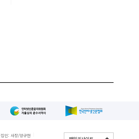
에
는
집인: 사장/양규현
패밀리사이트