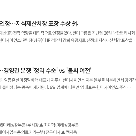
모 경연이다. 커피 제조가 가능한 청각장애인이면 누구나 참가할 수 있으며 신청은 오
미엄 더마 코스메틱 브랜드로 한미약품의 연구개발 역량을 바탕으로 시장 공략을
임직원이 안전을 최우선 가치로 실천한 결과”라며 “앞으로도 선제적 위험관리와
해 접수하면 된다. 예선은 9월 19일 청음복지관, 본선은 10월 24일
서 구매 가능하며 향후 유통 채널과 제품군을 지속 확대할 계획이다. 한미사이언스
했다. ◆셀트리온, 이탈리아서 바이오시밀러 수주 확대…
이징 수요 증가에 맞춰 차별화된 제품을 선보였다”며 “차세대 안티에이징 기준을
략 인정…지식재산처장 표창 수상 外
부문이 신설됐다. 참가자들은 한미사이언스의 ‘완전두유 더진한 국산콩 무가당’을
유 창의상’이 수여된다. 한미그룹은 이번 후원을 통해 커피 제조
’을 출시하며 순환기 치료제 포트폴리오를 확대했다고 5일 밝혔다. 에로젯정은
역량을 대외적으로 인정받았다. 한미그룹은 지난달 26일 대한변리사회
이다. 현재 이탈리아 15개 주에서 판매되고 있으며 이 중 7개 지역에서는 유일한
량까지 강화할 수 있도록 지원할 계획이다. 회사는 장애인의 안정적인 고용과 사회
 복합제로 총 콜레스테롤과 LDL-콜레스테롤, 중성지방 등을 낮추고 HDL-
한미사이언스 IP팀장(상무)이 IP 경쟁력 강화 유공자로 선정돼 지식재산처장 표창을
 지난해 전체
가든’에는 청각·발달장애인을 포함한
콜레스테롤 목표 달성을 위한 병용요법의 중요성이
리아와 움브리아 지역에서는 연말까지 시장 점유율 80% 이상이 예상된다. 추가 입찰
사를 통한 체계적인 고용 지원 시스템도 운영하고 있다. 한미그룹 관계자는
용 부담을 줄이기 위한 저용량 복합제 수요가 증가하는 추세다. 이에 부광약품은
이번 수상이 연구개발 중심 경영과 IP 전략 성과를 인정받은 결과라고 설명했다.
자가면역질환 치료제 ‘스테키마’(우스테키누맙)는 9개
과 창의성을 요구하는 분야로 발전하고 있다”며 “청각장애인 바리스타들이 역량을
 환자 맞춤 처방 환경을 강화한다는 전략이다. 부광약품 관계자는 “에로젯정
허 전략, 권리화, 해외 출원, 라이선스 계약을 연계해 R&D 성과를 글로벌 경쟁력으로
7개 주에서 수주에 성공했으며 하반기부터 본격 공급이 이뤄진다. 또한
 ◆HLB이노베이션, CAR-T 1상 코호트 확대…안전성
를 확대했다”며 “효과와 안전성을 동시에 고려한 대안으로 시장 경쟁력을 높여
영권 분쟁 '정리 수순' vs '불씨 여전'
. 바이오신약, 개량신약, 플랫폼 기술 등 다양한 분야에서 국내외 권리 확보와
 ‘베그젤마’(베바시주맙)는 올해 1분기 기준 각각 46%, 66%의 점유율로 현지
산으로
 유럽 전역의 성과는 셀트리온의 2분기 최대
남인 임종훈 한미정밀화학 대표가 지주사 한미사이언스 지분 일부를 처분하면서 장기간
해 용량군(코호트)을 확대했다고 23일 밝혔다. 미국 자회사 베리스모
있다.
 있다. 한지연 상무는 지난 6월 중국 계림에서 열린 국제
 수주와 공급 확대, 처방 증가가 이어지며 하반기에도 성장세가 지속될 것으로
된다. 6일 업계에 따르면 임 대표는 한미사이언스 주식
 등록을 시작했다. 해당 임상은 재발성·불응성 B세포 비호지킨림프종 환자를
ral Meeting 2026’에 한국 연사로 참여해 AI와 지식재산을 주제로 발표했다. 이 자리에서
계약을 체결했다. 매각 단가는 주당 4만8000원으로 총 규모는 약 820억원 수준으로
초 2단계 용량 증량으로 설계됐으나 코호트 2에서
공략 본격화…레티보로 톡신 시장 진출 글로벌
성장세를 이어가겠다”고 말했다. ◆ 위너프주 효과 강조…JW중외제약,
5.09%에서 2.59%로 낮아질 것으로 보인다. 해당 물량은 오너 일가 우호
으면서 FDA와 협의를 거쳐 코호트 4까지 확대됐다. 이번 코호트 3은 기존 CAR-T
일 인도 고아에서 열린 ‘Global Aesthetics Summit(GAS)’에 참가해 보툴리눔
2호 펀드가 인수할 예정이어서 지분 구조가 오너 측 중심으로 재편되는 흐름이라는
는 이를 통해 SynKIR-310의 안전성과 치료
일 밝혔다. 인도는 약 15억 인구와 성장하는 중산층을 기반으로
성을 소개하는 강연을 진행했다고 31일 밝혔다. 이번 강연에서 문을선
이언스를 둘러싼 지배구조 갈등도 사실상 마무리 단계에 접어들 수 있다는 시각이 적
 위한 근거를 확보할 계획이다. SynKIR-310은 KIR-CAR 플랫폼을
톡신 시술률은 아직 낮아 성장 잠재력이 큰 시장으로 평가된다. 휴젤은 올해 시장
형 장염 치료’를 주제로 오메가-3 함유 TPN ‘위너프’의 항염 기전과 급성 장염 환자
포 활성화를 억제하는 ‘온·오프’ 기전을 적용했다. 이를 통해 기존 CAR-T의
번 학회에서 휴젤은 현지 파트너 아카 메디컬과 함께
 맞추겠다는 의지를 내비친 것으로 해석된다. 이번 거래를 반영하면
 관계자는 "앞서 공개된 초기 임상에서는 중증
크 구축에 나섰다. 연자로 참여한 벤자민 찬은 레티보의 ‘좁은 확산(Narrow
프페리주 217mL’ 정맥 투여를 통해 손상된 장벽 회복과 ‘염증 해소(Resolution)’