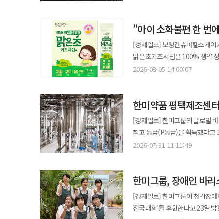
운영된다. 임직원들은 아이디어 발굴부터 구현, 적용, 성과 공유까지 전 과정에 참여하며 조직 전반에 AI 혁신 문화를
확산하는 것이 목표다. 특히 업무 
"아이 소화불편 한 번
제공된다. ‘월간 우수상’은 Microsoft Power Platform과 Copilot Studio 등을 활용한 업무 개선 사례를 대상으로
매월 5건을 선정한다. ‘연간 혁신상’
[경제일보] 보령컨슈머헬스케어가
“AI를 실무에 적용해 성과를 창
맑은초키즈시럽은 100% 생약 
사례 확산을 통해 AI 기반 업무 문화를 강화하겠다”고 말했다. 
증상에 사용할 수 있다. 어린이의
2026-08-05 14:00:07
공공기관 첫 계약 디엑스앤브이엑스가 핵산 안정화 플랫폼 ‘KRNA’를 기반으로 다섯 번째 물질이전계약(MTA)을
어려운 점을 고려해 개발됐다. 제품은 한의학 처방인 ‘평위산’을 기반으로 창출, 진피, 감초 등을 함유했으며 여기에 산사,
체결했다고 6일 밝혔다. 이번 계약은
오매, 황련 등 소화기 관련 성분을 추가해 기능을 강화했다. 또한 
상온에서 장기간 핵산을 안정적으로 
​​​​​​​한미약품 평택제
스틱포 개별 포장으로 휴대성과 복용 편의성을 높였다. 보령컨슈머헬스케
치료제 등 다양한 분야에 적용 가능하다. 해당 기관은 남미 전역에 백신을 공급하는 공공 생산기관
있도록 개발해 보호자의 선택 부
[경제일보] 한미그룹의 글로벌 
당시 글로벌 제약사의 백신 생산에
계획”이라고 말했다. ◆한미사이언스, 아데시 신제품 ‘바쿠치올 크림’ 출시 한미그룹 지주사 한미사이언스가 더마
최고 등급(P등급)을 획득했다고 31일 밝혔다. 한미사이언스 핵심 사업회사 한미약품은
있다. 이번 물질 이전 이후 해당 기관은 자체 프로토콜에 따라 안정성 평가를 진행할 예정이며 결과에 따라 라이선스
코스메틱 브랜드 ‘아데시(ADESII)’의 신제품을
평가에서 최고 등급을 받았다. 평
아웃을 위한 본계약 협상이 이어질
2026-07-31 11:11:49
네오 세럼’에 이어 두 번째 제품
연속 최고 등급을 유지했다. PSM은 위험 설비와 유해 물질을 다루는 사업장의 안전관리 수준을 평가하는 제도로
계획이다. ◆식약처, 비타민 이중제형 허용…의약품 표준제조기준 개정 식품의약품안전처가 비타민 이중제형 허용 등
신제품은 아데시의 시그니처 ‘펄 제
P(우수)부터 M-(불량)까지 등급
내용을 담은 ‘의약품 표준제조기준’ 개정안을 6일 발표했다.
주요 성분으로는 독자 원료 ‘H-E
한미그룹, 장애인 바리
사업장 중 26곳만 해당된다. 평택제조센터는 위험성평가 고도화, 유해요인 선제 발굴, 현장 중심 안전활동, 안전문화
선택권을 확대하기 위한 것으로 비타민
효과를 동시에 강화했다. 특히 바쿠치올은 레티놀과 유사한 효능을 가지면서도 자극이 적어 낮에도 사용 가능한
확산 등을 통해 체계적인 안전관리
효능군별 신규 유효성분이 추가되고
[경제일보] 한미그룹이 청각장애인
성분으로 콜라겐 생성과 피부 턴오버 활성화를 돕는다. 인체적용시험을
받았다. 이번 성과로 평택제조센터는 자율안전관리 체계가 안정적으로 정착된 사업장으로 인정받았다. 한미약품은
기준을 명확히 했으며 의약품 사용 시 주의사항도 최신
전국대회’를 후원한다고 23일 밝혔다. 청음복지관이 주관하는 이번 대회는 청각장애인 바리스타의 전
확인했으며 저자극 테스트와 민감성 피부 테스트를
주요 사업장을 중심으로 환경·보건·
이번 개정을 추진했으며 앞으로도