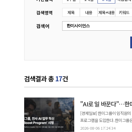
검색영역
제목
내용
제목+내용
키워드
검색어
검색결과 총
17
건
"AI로 일 바꾼다"…한
[경제일보] 한미그룹이 임직원의 
프로그램을 도입한다. 한미그룹은 한미사이언스, 한미약품 등 전 계열사를 대상으로 ‘Hanmi AI Boost Program’을
시행한다고 6일 밝혔다. 이 프로
2026-08-06 17:24:34