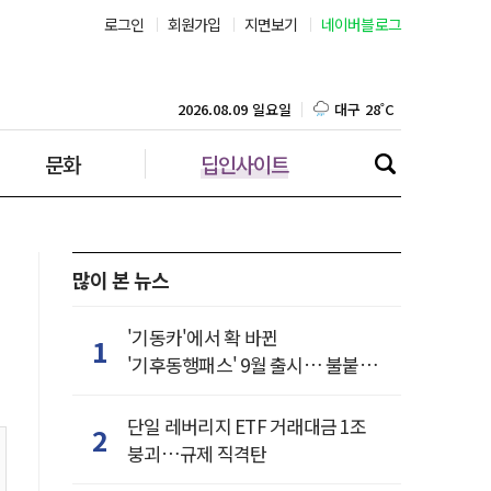
로그인
회원가입
지면보기
네이버블로그
부산 28˚C
대구 28˚C
2026.08.09 일요일
문화
딥인사이트
인천 28˚C
광주 30˚C
대전 27˚C
많이 본 뉴스
울산 27˚C
'기동카'에서 확 바뀐
1
'기후동행패스' 9월 출시… 불붙은
강릉 23˚C
카드사 경쟁
단일 레버리지 ETF 거래대금 1조
2
제주 27˚C
붕괴…규제 직격탄