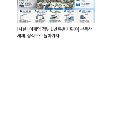
는
[사설 | 이재명 정부 1년 특별기획④] 부동산
세제, 상식으로 돌아가자
지
를