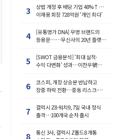
상법 개정 후 배당 기업 48%↑…
3
이재용 회장 728억원 '개인 최다'
[유통명가 DNA] 무명 브랜드의
4
등용문……무신사의 20년 플랫폼
혁명
[SWOT 금융분석] '최대 실적·
5
수익 다변화' 성과…이찬우號
농협금융, 임기 말년 성장 박차
코스피, 개장 상승분 반납하고
6
장중 하락 전환…중동 리스크·美
경계감
갤럭시 Z8·워치9, 7일 국내 정식
7
출격…100개국 순차 출시
통신 3사, 갤럭시 Z폴드8 개통
8