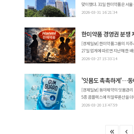
‘마이핏 V 이뮨128’, ‘엘리나C플
검증하고 지속적인 품질 관리를 통해 신뢰도를 높였다. 복용은 하루 1회
더진한 서리태 무가당 99.9’, ‘완전두유 더진한 국산
맞이했다. 31일 한미약품은 서울 송파구 한미타워에서 개최된 제16기 정기주주총회에서 황상연 HB인베스트먼트
한미사이언스는 그룹 전체의 방향
프로그램에 참여한다. 대원제약은
주요 제품들을 최대 73% 할인된 
포장으로 휴대성과 편의성을 강화했다. 동국제약 관계자는 “리포좀 기술과 정밀 검증을 통해 영양소
소개를 넘어 건강한 식습관과 균
프라이빗에쿼티(PE) 대표를 사내이사
제이브이엠, 온라인팜 등 계열사 간 협력을 강
2026-03-31 16:21:34
진행하며 밀착 지원을 이어갈 계획이다. 서울바이오허브는 입주 지원을 비롯해 액셀러레이터 연계,
할인 쿠폰을 제공한다. 특히 동국제약 건강몰 누적 회원 수 10만명 돌파를 기념해 합리적인 가격뿐만 아니라 구매
제품”이라며 “간편한 복용으로 일상 속 건강
일상 형성을 지속 지원하겠다”고 
서울대학교 화학과 학사 및 석사 
‘Innovation 본부’를 신설
최고경영자 교육, 글로벌 진출 지원 등
금액대별(5만·10만·15만원 이상)로 사은품을 증
맞춤형 건강 솔루션을 지향하며 마이핏
종근당홀딩스 대표이사를 역임하
전략에도 깊이 관여하면서 사실상 ‘컨트롤타워’ 역할을
부사장은 “바이오 스타트업과의 
5월 가정의 달을 맞아 할인 프로
노스카나겔 캠페인 론칭…원희 모델 발탁 동아제약은 여드름 흉터치료제 ‘노스카나겔’
한미약품 경영권 분쟁 
대표를 거치며 자본시장에서의 기
혁신성장, 지속성장, 미래성장, 성장지원의
바탕으로 선정 기업들이 글로벌 경
‘메노락토 프로바이오틱스’를 최대 
공개했다고 22일 밝혔다. 이번 캠페인은 ‘지금도 누군가는 좋아지고 있다’를 메인 카피로 내세워 꾸준한 흉터 관리의
대표로 앉힌 것은 이번이 처음이다. 하지만 이날 주총의 주인공은 황 대표보다 ‘떠나는 이’와 ‘남은 이’들의 갈등
‘기술은 한미사이언스가 담당하고
한미사이언스, 첫 ESG 보고서 발간…그룹 통합 관리체계 구축
[경제일보] 한미약품그룹의 지주
증정하며 쿠폰 할인과 네이버페이 포인트 적립 혜택도 제공한다
중요성을 강조했다. 여드름 흉터 관리
당초 재선임이 점쳐졌던 박재현 전
양사는 동반 성장하는 구조를 갖추고 있다. 한미사이언스 관계자는 “한미사이언스는 지주
지주사를 중심으로 한 통합 ESG 관리 체계를 본격
27일 업계에 따르면 지난해 한 
활용한 건강기능식품 ‘인지코어’를
모델로는 걸그룹 아일릿의 원희를
그룹 회장의 전폭적인 지지를 받
사업회사로서 그리고 여러 관계사
온라인팜 등을 포함해 그룹 전반의
깊어지면서 이번 주총은 양측의 세 대결을 확인하
고기능성 소재 개발을 통해 제품 차별화를 추진한다는 계획
2026-03-27 15:33:14
친밀도를 높인다는 전략이다. 광고는 ‘약으로 치료하라’는 기존 메시지를 유지하면서 ‘매일매일 꼬박꼬박’이라는 표현을
결국 중도 하차했다. 이번 주주총회에서는 경영진 교체와 함께 주요 주주 간 지분 구조 변화에도 관심이 모였다. 이번
중심의 R&D 역량은 한층 고도화
중심의 ESG 활동에서 나아가 그룹 단위의
내건 이사 선임안이다. 한미사
체험형 프로모션을 선보였다. ‘케
통해 지속적인 사용의 필요성을 강조
주총을 기점으로 송영숙 회장, 임
사업 포트폴리오를 확장하고 혁신
GRI(Global Reporting I
사내이사로 세우고 한태준 겐트대
출시하고 선착순 1000명을 대상
본편과 브이로그편으로 제작됐다.
징후가 곳곳에서 포착되고 있다. 
미치는 영향과 재무적 영향을 함께 고려
'잇몸도 촉촉하게'…동
차기 한미약품 대표로 내정된 황상
이벤트를 통해 추가 제품 증정도 
방송 콘셉트로 자연스러운 연출을
끌어올렸다. 이는 송 회장 측 지
12개 핵심 이슈를 선정하고 △
창사 이래 첫 외부 출신 대표이사 시대를 맞이하게 된다. 황 대표의 
컨슈머헬스케어 영역 확장을 지
전문성과 신뢰성을 강조했다. 노스카나겔은 일반의약품으로 약국에서 구매할 수 있으며 헤파린나트륨, 알란토인,
[경제일보] 동아제약의 잇몸관리 브랜드
의미한다. 업계에서는 송 회장이 박 전 대표에 대해 지지를 표명했음에도 불구하고 인사가 강행된 점을 미뤄 볼 때 신
설정했다. 각 이슈별로 리스크 관리 
긴장 관계와 맞닿아 있다. 그동안 신동국 회장은 박
덱스판테놀을 함유해 흉터 재생을 돕는 제품이다. 동아제약 관계자는 “여드
5종 콤플렉스에 히알루론산을 더해
회장이 더 이상 모녀 측의 조력자
그룹은 ESG경영위원회를 중심으
요구를 둘러싼 논의부터 한미약품
소비자들이 제품을 보다 친숙하게
유효 성분의 잇몸 밀착력을 높였다. 연세대학교 치과대학병원 인체적용시험에서 잇몸 염증과 출혈 감소
지주사인 한미사이언스 주총에서 
2026-03-20 13:47:59
안전보건 체계 고도화 △윤리경영 정착 
입장 차이를 드러냈다. 여기에 팔
확인됐으며 구강 건조 환경에서도 촉촉한 사용감을 제공한다.
개입을 견제하기 위해 지분 확대라는 승부수를 던졌을
한미약품은 2018년 국내 제약업
간극이 커진 상황이다. 박 대표가 결국 사의를 표명했음에도 갈등의 불씨는 송영숙 회장에게 로 이어졌다. 송 회장이
환경에서도 편안한 사용감을 제공할
임종훈 형제 측과 송영숙·임주현 
보고를 통해 이해관계자와의 소통을 확대하고 
전문경영인 체제의 독립성을 강조
선보이겠다”고 말했다. 제품은 디몰과 네이버 스토어에서 구매 가능하며 4월부터 마켓컬리에서도 판매될 예정이다. ◆
손을 들어주며 분쟁이 종식되는 듯
지표인 ‘다우존스 베스트 인 클래스(Do
간 것으로 평가된다. 이미 두 사람
광동제약, 해남 초당옥수수 담은 ‘광동 초당옥수수차’ 선봬 광
사모펀드인 라데팡스가 이사회에 진입한