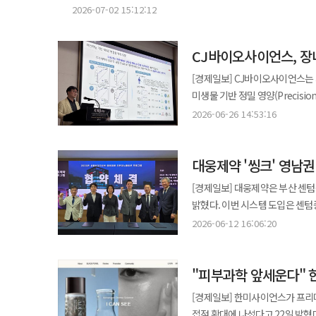
임성기재단과 가현문화재단을 포함한
부작용 없이 완전관해 사례가 확
(Innovation본부 L&amp;D전략팀) 상무이사 ▲ 이준원
2026-07-02 15:12:12
Diffusion)’ 특성을 강조하며 예측 가능한 시
유도하는 치료 접근을 제시했다. 또 해열소염진통제 사용 시 발생할 수 있는 2차 장벽 손상을 고려해 염증 반응을
웃도는 구조가 형성될 것으로 보
데이터를 확보해 플랫폼 경쟁력을 입증해 나갈 것"이라고 말
워크숍을 이어가고 향후 학술 교류 
근본적으로 조절하는 치료 전략의 
나온다. 다만 실제 의결권 기준에서는 상황이 다소 달라질 수 있다는 지적도 제기된다. 오너 일가 지분 중 일부는 과거
3배↑ 웨어러블 AI 진단 모니터링 기업 씨어스는 자사 심전도 솔루션 ‘모비케어(mobiCARE™)’를 활용한 임상연구
휴젤 대표는 “K-에스테틱에 대한
효과적이라고 설명했다. JW중외제약 관계자는 “증상뿐 아니라 탈수와 영양 소모까지 고려한 치료 전략을 공유한
CJ바이오사이언스, 장내
상속세 재원 마련 과정에서 환매
결과가 Journal of Stroke and Cere
말했다. ◆주가 급락 속 ‘내 돈으로 방어’…HLB 경영진 총출동 HLB그룹 경영진이 잇따라 자사주 매입에 나서며
자리였다”며 “임상 근거 기반의 차별화된 수
알려졌다. 이를 감안하면 실질 의결권
범위를 순환기내과에서 신경과까지
[경제일보] CJ바이오사이언스는 
책임경영 의지를 드러냈다. 20일 HLB그룹은 진양곤 의장이 HLB테라퓨틱스 주식 3만4081주를, 20~21일 HLB제넥스
개발·생산하고 JW중외제약이 국
기준으로는 오너 일가 측이 경쟁 
검출(AVANT-GARDE)’은 국
미생물 기반 정밀 영양(Precision Nut
5만428주와 HLB파나진 5만80
특징이다. 2013년 출시 이후 국
여지도 남아 있다는 관측이 나온다
환자 113명을 분석했다. 72시간
미생물 분석에 그치지 않고 특정 
2026-06-26 14:53:16
이상을 매입했다. 계열사 대표들도 동참했다. 브라이언 김 HLB이노베이션 대표는 1만5000주를 추가 매수해 총 보유
가능성도 배제하기 어렵다는 시각이다. 일각에서는 주주 간 의결권 공동 행사 계약이 유지되는
각각 16.7%와 5.6%로 약 3배 차이를 보였다. 또 초기 검사에서 발견되지 않은
‘전주기 통합 플랫폼’을 구축한 데 있다. 회사는 자체 분석 플랫폼 ‘Ez-Mx’를 활용해 한국인 장내
주식을 163만주로 늘렸다. 장인
가능성이 제한적일 것으로 보이지만
모니터링을 진행한 결과 누적 검출
분석하고 기존 3개로 분류되던 유형
대표 역시 총 7만9538주를 사들이며 지분을 확대했다. 이번 자사주 매
오너 일가가 의결권을 회복할 수 
유용성을 입증한 결과로 평가된다. 모비케어는 현재 국내 1100여 개 의료기관에서 70만건 이상 활용되고 있으며 
대웅제약 '씽크' 영남
체외에서 구현하고 유익균 관련 물질
가운데 이뤄졌다. 시장에서는 주
요인으로 거론된다. 업게는 결국 이번 지분 이동이 분쟁의 종결을 의미할지, 아니면 잠시 봉합된 국면에 그칠지는
최근 획득한 미국 FDA 510(k)를 기반
실시간으로 추적하는 기능을 지원한다. 특히 186명을 대상으로 한 임상시험에서 체외 실험 결과와 
경영진의 확신이 반영된 것으로 보고 있다. HLB이노베이션의 CAR-T 치료제, HLB파
[경제일보] 대웅제약은 부산 센텀
추가적인 지분 재편과 이해관계자
뇌맑은신경과의원 원장(前 뇌졸중
패턴이 확인되며 플랫폼의 예측 
HLB제넥스의 반도체 효소 사업 등 주요
밝혔다. 이번 시스템 도입은 센텀종합병원 전체 494병상 가운데 177병상에 우선 적용됐으며 향후 전 병상으로 확대
연구가 신경과 영역에서 장시간 심전도 모
증식 효과를 확인했으며 머신러닝
“주가 하락은 펀더멘털과 무관한
운영될 예정이다. 병원 측은 이를
2026-06-12 16:06:20
“다양한 질환으로 임상 적용 범
CJ바이오사이언스는 이번 기술을 
것”이라고 말했다.
병동’ 운영 체계를 구축한다는 방침이다. 씽크는 입원 환자의 생체신호를 실시간으로 분석하는 A
평가다. 이와 함께 마이크로바이옴 신약 후보 ‘CJRB-201’ 연구 결과도 발표됐다. 해당 물질은 장 점막 장벽 회복과
시스템이다. 심전도, 호흡수, 심
에너지 대사 개선, 염증 완화 효과를 보
"피부과학 앞세운다" 한
의료진에게 알람을 전달해 신속한 대응을 가능하게 한다. 특히 고령
관계자는 “단순 추천이 아닌 실제
실시간으로 감지하는 기능이 적용
[경제일보] 한미사이언스가 프리미
아니라 비만, 대사질환 등 다양한 분야에서 활용 
특징이다. 이를 통해 응급 상황 발생
접점 확대에 나섰다고 22일 밝혔다. 이번 공식몰은 브랜드의 차별화된 감성과 고객 경험을 전달하기 위해 기획
노바브릿지와 글로벌 BD 협력 추진 HLB펩이 글로벌 펩타이드 공급 확대와 해외 시장 개척을 위해 홍콩 