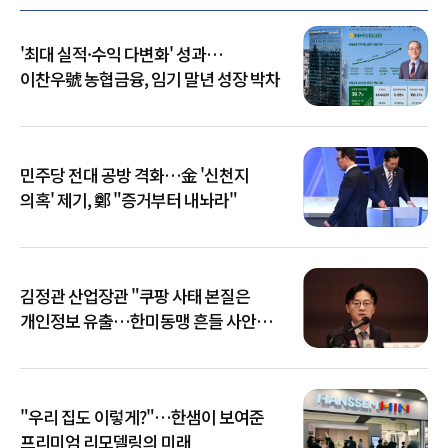
'최대 실적·수익 다변화' 성과…
이찬우號 농협금융, 임기 말년 성장 박차
민주당 전대 공방 격화…金 '신천지
의혹' 제기, 鄭 "증거부터 내놔라"
김정관 산업장관 "쿠팡 사태 본질은
개인정보 유출…한미동맹 흔들 사안
아냐"
"우리 집도 이렇게?"…한샘이 보여준
프리미엄 리모델링의 미래