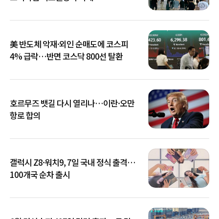
美 반도체 악재·외인 순매도에 코스피
4% 급락…반면 코스닥 800선 탈환
호르무즈 뱃길 다시 열리나…이란·오만
항로 합의
갤럭시 Z8·워치9, 7일 국내 정식 출격…
100개국 순차 출시