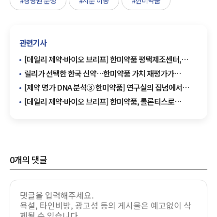
#경영권 분쟁
#지분 이동
#한미약품
관련기사
[데일리 제약·바이오 브리프] ​​​​​​​한미약품 평택제조센터,
제약업계 최초 PSM 'P등급' 유지 外
릴리가 선택한 한국 신약…한미약품 가치 재평가가
시작됐다
[제약 명가 DNA 분석③ 한미약품] 연구실의 집념에서
글로벌 혁신 무대로…한미약품 성장과 도전의 역사
[데일리 제약·바이오 브리프] 한미약품, 롤론티스로
장영실상…20년 R&D 결실 外
0
개의 댓글