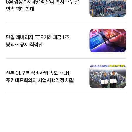
6월 경상수지 497억 달러 흑자…두 달
연속 역대 최대
단일 레버리지 ETF 거래대금 1조
붕괴…규제 직격탄
산본 11구역 정비사업 속도…LH,
주민대표회의와 사업시행약정 체결