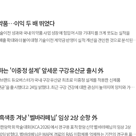
 전액 회수 불능이나
미엄 더마 코스메틱 브랜드로 한미약품의 연구개발 역량을 바탕으로 시장 공략을
임직원이 안전을 최우선 가치로 실천한 결과”라며 “앞으로도 선제적 위험관리와
지 않다”고 선을 그었다. 회계상 분류 기준에 따른 관리 항목일 뿐 특정 시점의
서 구매 가능하며 향후 유통 채널과 제품군을 지속 확대할 계획이다. 한미사이언스
했다. ◆셀트리온, 이탈리아서 바이오시밀러 수주 확대…
 것은 무리라는 설명이다. 북경한미의 매출채권은 계절적 특성에
이징 수요 증가에 맞춰 차별화된 제품을 선보였다”며 “차세대 안티에이징 기준을
약품…이익 두 배 뛰었다
으로 회수되는 패턴을 반복해 왔다. 실제로 전체 매출채권 규모는 2025년 말 약 9억
 수준으로 감소했다. 3개월 초과 연체 채권 역시 2025년 말 약 3억2000만 위안에서
’을 출시하며 순환기 치료제 포트폴리오를 확대했다고 5일 밝혔다. 에로젯정은
술이전 성과와 국내 의약품 사업 성장에 힘입어 시장 기대치를 크게 웃도는 실적을
이다. 현재 이탈리아 15개 주에서 판매되고 있으며 이 중 7개 지역에서는 유일한
3000만 위안 수준으로 다시 증가한 상태다. 한미약품은 최근 장기채권 증가
 복합제로 총 콜레스테롤과 LDL-콜레스테롤, 중성지방 등을 낮추고 HDL-
매출 확대와 더불어 대형 기술이전 계약금 반영이 실적 개선을 견인한 것으로 분석된다
 지난해 전체
회수 방안 마련에 집중하고 있다. 다만 단순히 ‘3개월 초과’라는 기준만으로 손실
콜레스테롤 목표 달성을 위한 병용요법의 중요성이
연결 기준 매출 4672억원, 영업이익 1311억원, 순이익 841억원의 잠정 실적을
리아와 움브리아 지역에서는 연말까지 시장 점유율 80% 이상이 예상된다. 추가 입찰
 상황을 왜곡할 수 있다는 입장이다. 실적 측면에서는 견조한 성장세가
용 부담을 줄이기 위한 저용량 복합제 수요가 증가하는 추세다. 이에 부광약품은
 매출은 29.3% 증가했으며 영업이익과 순이익은 각각 116.9%, 95.5% 늘어나며
자가면역질환 치료제 ‘스테키마’(우스테키누맙)는 9개
년 2분기 연결 기준 매출은 4672억원, 영업이익은 1311억원으로 전년 동기 대비 각각
 환자 맞춤 처방 환경을 강화한다는 전략이다. 부광약품 관계자는 “에로젯정
7개 주에서 수주에 성공했으며 하반기부터 본격 공급이 이뤄진다. 또한
도 기준으로도 매출 4070억원, 영업이익 1287억원을 기록하며 각각 47.3%, 195.8%의
를 확대했다”며 “효과와 안전성을 동시에 고려한 대안으로 시장 경쟁력을 높여
하는 '이중정 설계' 앞세운 구강유산균 출시 外
 1847억원, 1352억원으로 50% 이상 증가했다. 업계에서는 이 같은 흐름이 유지될
 ‘베그젤마’(베바시주맙)는 올해 1분기 기준 각각 46%, 66%의 점유율로 현지
다. 이번 실적 호조는 주력 품목의 꾸준한 성장과 글로벌
 유럽 전역의 성과는 셀트리온의 2분기 최대
 브랜드 듀오버스터가 국내 구강유산균 최초로 이중정 설계를 적용한 신제품
변화가 복합적으로 작용한 결과라는 분석이다. 회사는 경쟁 품목군 내 점유율 확대와
있다.
용한 결과다. 이상지질혈증 치료 복합신약 ‘로수젯’을 중심으로 한 기존 제품군이
 수주와 공급 확대, 처방 증가가 이어지며 하반기에도 성장세가 지속될 것으로
다. 최근 구강 건강에 대한 관심이 높아지며 양치와 가글을
 중장기 성장 기반을 강화한다는 전략이다. 북경한미는 그간 안정적인
 공동 판매(Co-promotion) 확대를 통한 외형 성장도 이어졌다. 여기에 글로벌
하고 있다. 특히 입속 미생물 균형 관리가 구취 개선과 구강 환경 유지에 도움을 준다는
꾸준히 기여해 왔다. 2009년 이후 한미약품이 수취한 배당금은 누적 약 1380억원에
 소네페글루타이드 기술이전 계약금이 반영되면서 수익성이 크게 개선됐다. 국내
성장세를 이어가겠다”고 말했다. ◆ 위너프주 효과 강조…JW중외제약,
신제품은 유산균이 민감한 성분과 직접 접촉하지 않도록
이어지고 있다. 이는 중국 시장 내에서의 견고한 사업 기반과 영업·마케팅 역량을
다. 한미약품의 상반기 원외처방 매출은 5616억원(UBIST 기준)을 기록했다. 이는
 적용했다. 유산균과 기능성 부원료를 분리해 유산균의 활성을 높인 것이 특징이다.
원외처방 매출 1위를 유지하는 성과로 전문의약품 시장에서의 지배력을 재확인했다는
성을 소개하는 강연을 진행했다고 31일 밝혔다. 이번 강연에서 문을선
 흑색종 겨냥 '벨바라페닙' 임상 2상 순항 外
주 ‘S. salivarius G7’을 함유해 국내 구강 환경에 맞춘 K-구강유산균을 구현했다.
니다”라며 “현재의 사업 환경과 채권 현황을 종합적으로 점검해 보다 강화된 관리
 기준 로수젯이 616억원으로 전년 동기 대비 10.1% 성장했고 고혈압 치료제
형 장염 치료’를 주제로 오메가-3 함유 TPN ‘위너프’의 항염 기전과 급성 장염 환자
식감과 맛을 개선하고 당류 0g으로 부담을 낮췄으며 11.5mm 소형 정제로 어린이부
것”이라고 말했다. 이어 “비우호적인 외부 환경에도 불구하고
대한암학회 학술대회(KCA 2026)에서 경구용 표적 항암신약 벨바라페닙의 임상 2상
역류질환 치료제 ‘에소메졸패밀리’는 146억원의 매출을 올렸다. 해외 사업에서는
사업 구조를 유지하고 있다”고 덧붙였다.
0일 밝혔다. 벨바라페닙은 MAPK 경로의 RAS 이합체를 억제하는 기전의 경구용 표적
 현지법인 북경한미약품은 2분기 매출 607억원을 기록했으나 계절적 비수기와 중국 
프페리주 217mL’ 정맥 투여를 통해 손상된 장벽 회복과 ‘염증 해소(Resolution)’