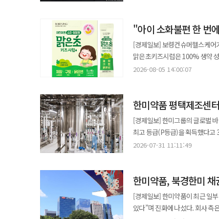
운영된다. 임직원들은 아이디어 발굴부터 구현, 적용, 성과 공유까지 전 과정에 참여하며 조직 전반에 AI 혁신 문화를
확산하는 것이 목표다. 특히 업무 
"아이 소화불편 한 번
제공된다. ‘월간 우수상’은 Microsoft Power Platform과 Copilot Studio 등을 활용한 업무 개선 사례를 대상으로
매월 5건을 선정한다. ‘연간 혁신상’
[경제일보] 보령컨슈머헬스케어가
“AI를 실무에 적용해 성과를 창
맑은초키즈시럽은 100% 생약 
사례 확산을 통해 AI 기반 업무 문화를 강화하겠다”고 말했다. 
증상에 사용할 수 있다. 어린이의
2026-08-05 14:00:07
공공기관 첫 계약 디엑스앤브이엑스가 핵산 안정화 플랫폼 ‘KRNA’를 기반으로 다섯 번째 물질이전계약(MTA)을
어려운 점을 고려해 개발됐다. 제품은 한의학 처방인 ‘평위산’을 기반으로 창출, 진피, 감초 등을 함유했으며 여기에 산사,
체결했다고 6일 밝혔다. 이번 계약은
오매, 황련 등 소화기 관련 성분을 추가해 기능을 강화했다. 또한 
상온에서 장기간 핵산을 안정적으로 
​​​​​​​한미약품 평택제
스틱포 개별 포장으로 휴대성과 복용 편의성을 높였다. 보령컨슈머헬스케
치료제 등 다양한 분야에 적용 가능하다. 해당 기관은 남미 전역에 백신을 공급하는 공공 생산기관
있도록 개발해 보호자의 선택 부
[경제일보] 한미그룹의 글로벌 
당시 글로벌 제약사의 백신 생산에
계획”이라고 말했다. ◆한미사이언스, 아데시 신제품 ‘바쿠치올 크림’ 출시 한미그룹 지주사 한미사이언스가 더마
최고 등급(P등급)을 획득했다고 31일 밝혔다. 한미사이언스 핵심 사업회사 한미약품은
있다. 이번 물질 이전 이후 해당 기관은 자체 프로토콜에 따라 안정성 평가를 진행할 예정이며 결과에 따라 라이선스
코스메틱 브랜드 ‘아데시(ADESII)’의 신제품을
평가에서 최고 등급을 받았다. 평
아웃을 위한 본계약 협상이 이어질
2026-07-31 11:11:49
네오 세럼’에 이어 두 번째 제품
연속 최고 등급을 유지했다. PSM은 위험 설비와 유해 물질을 다루는 사업장의 안전관리 수준을 평가하는 제도로
계획이다. ◆식약처, 비타민 이중제형 허용…의약품 표준제조기준 개정 식품의약품안전처가 비타민 이중제형 허용 등
신제품은 아데시의 시그니처 ‘펄 제
P(우수)부터 M-(불량)까지 등급
내용을 담은 ‘의약품 표준제조기준’ 개정안을 6일 발표했다.
주요 성분으로는 독자 원료 ‘H-E
한미약품, 북경한미 채
사업장 중 26곳만 해당된다. 평택제조센터는 위험성평가 고도화, 유해요인 선제 발굴, 현장 중심 안전활동, 안전문화
선택권을 확대하기 위한 것으로 비타민
효과를 동시에 강화했다. 특히 바쿠치올은 레티놀과 유사한 효능을 가지면서도 자극이 적어 낮에도 사용 가능한
확산 등을 통해 체계적인 안전관리
효능군별 신규 유효성분이 추가되고
[경제일보] 한미약품이 최근 일부
성분으로 콜라겐 생성과 피부 턴오버 활성화를 돕는다. 인체적용시험을
받았다. 이번 성과로 평택제조센터는 자율안전관리 체계가 안정적으로 정착된 사업장으로 인정받았다. 한미약품은
기준을 명확히 했으며 의약품 사용 시 주의사항도 최신
있다”며 진화에 나섰다. 회사 측
확인했으며 저자극 테스트와 민감성 피부 테스트를
주요 사업장을 중심으로 환경·보건·
이번 개정을 추진했으며 앞으로도