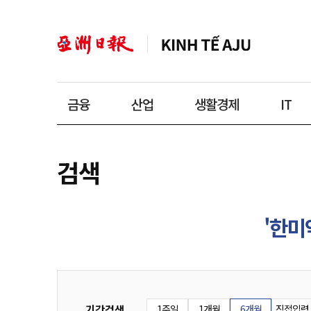
금융
산업
생활경제
IT
검색
'한미
기간검색
1주일
1개월
6개월
직접입력