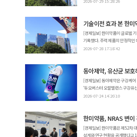
방안을 면밀히 점검하고 있다고 밝혔다. 29일 한미약품은 특히 “3개월 이상 미회수 채권을 곧바로
안티에이징 솔루션을 내세운 프리
2026-07-29 15:28:26
한미약품 평택제조센터장은 “전 
전액 손실로 단정하는 것은 적절하
확대하고 있다. 이번 제품은 공식몰에
체계적인 안전활동으로 무재해 사업장을 구현하겠다”고 말
잔액만으로 채권의 실질적 회수 가능성을 판단하는
관계자는 “저자극·고효능 안티에
시장 선점 가속 셀트리온이 이탈리아에서 신규 바이오시밀러 제품군의 수주와 공급을 확대하며 현지 직판 경쟁력을
기술이전 효과 본 한미
따라 연중 증가했다가 연초 일시적
제시해 나가겠다”고 말했다. ◆“저용량 병용요법 공략”…부광약품, 에로젯정 시장 출격 부광약품이 이상지질혈증
강화하고 있다고 31일 밝혔다. 만성 특발성 두드러기 및 알레르기성 천식 치료제 ‘옴리클로’(오말리주맙)는 지난해 말
위안에서 현재 약 6억7000만 위안
저용량 복합제 ‘에로젯정 1/10mg
[경제일보] 한미약품이 글로벌 기
출시 이후 빠르게 시장을 확대 중
2월 9000만 위안까지 줄었다가 최근 약 4억
피타바스타틴과 에제티미브를 결합한
기록했다. 주력 제품의 안정적인 
공급사로 주정부와 계약을 체결했다. 토스카나와 에밀리아로마냐 지역에서는 올해 1~5월 누적 판매량이
원인을 다각도로 분석하는 동시에 
콜레스테롤을 높이기 위한 식이요법 보조제로 사용된다. 최근 LDL 
28일 한미약품은 2026년 2분기 
오말리주맙 처방량을 넘어섰고 풀
2026-07-28 17:18:42
가능성을 확대 해석하는 것은 기업의 실제 재무
강조되면서 고용량 스타틴의 부작
달성했다고 밝혔다. 전년 동기 대비
지역까지 공급이 확대되면 성장세는 더욱 가속화될 전망이다. 
이어지고 있다. 한미약품의 2026
저용량 옵션을 추가해 치료 공백을 보완하고
수익성이 크게 개선됐다. 상반기 누적 기준으로도 성장세는 이어졌다. 매출은 8602억원으로 전년 동기 대비 14.4%
주에서 ‘앱토즈마’(토실리주맙)는 
29.3%, 116.9% 증가했다. 별
출시로 이상지질혈증 치료 선택지
동아제약, 유산균 보호
증가했고 영업이익과 순이익은 각각
‘유플라이마’(아달리무맙)와 항암제
높은 성장률을 보였다. 북경한미의 경우 2분기 매출이 607억원으로 전년 대비 감소했지만 이는 계절적 비수기와 중국의
나가겠다”고 말했다. 한편 부광약품은 한국세르비에와 고혈압 및 협심증 치료제 7종에 대한 공동판매 협약을 체결하며
경우 연간 기준 사상 최대 매출 경신 가능성이 높다고 보고 있
1위를 유지하며 안정적인 매출 기반을 이어가고 있다. 이탈리아를 포함한
[경제일보] 동아제약은 구강케어
집중구매제도 확대 등 외부 환경 
순환기 사업 확장에 속도를 내고 
제약사와의 협업 확대가 동시에 작
실적 달성에 기여했다. 신규 제품
‘듀오버스터 오랄밸런스 구강유산균’을 출시했다고 24일 밝혔
비대상 품목 육성 신약 개발 가속화를 통해
안정적인 매출 기반을 유지한 가운데
기대된다. 유원식 셀트리온 이탈리아 법인장은 “신규 제품군이 주요 지역에서 성과를 내며 시장을 빠르게 확대하고
넘어 구강 케어 제품 수요가 증가
현금흐름을 바탕으로 그룹 재무에 
2026-07-24 14:20:10
제약사 일라이 릴리로부터 수령한
있다”며 “하반기에도 입찰과 공급 확대를 통해 
인식이 확산되면서 구강유산균 시장도 성장세를 보이고 있다. 
달하며 최근에도 안정적인 배당이 
시장에서의 경쟁력도 여전히 견고하
학술대회서 장염 치료 전략 제시 JW중외제약은 롯데호텔 서울에서 열린 ‘서울시내과의사회 정기학술대회’에서
민트층과 흰색층의 이중정 구조를
방증하는 대목으로 평가된다. 한미약품 관계자는 “북경한미의 매출채권은 단일 시점의 수치로 회수 가능성이나 손실
2018년 이후 8년 연속 국내 
종합영양수액제 ‘위너프주’의 임상적 유용
한미약품, NRAS 변이
또한 한국인 잇몸에서 분리한 특허 균
여부를 단정할 수 있는 사안이 아
평가다. 주요 품목별로 보면 2분기
올리브내과의원 원장은 ‘클리닉 맞춤
섭취 편의성도 강화했다. 퍼석한 
체계를 구축하고, 근본적인 개선 방안을 추진해 나갈 
[경제일보] 한미약품은 제52차 
‘아모잘탄패밀리’는 370억원, 위식도
대상 수액요법을 설명했다. 문 원장은 설사, 복통, 고열 등을 동반한 염증성 장염 환자 치료에서 단순 증상 억제 방식은
성인까지 쉽게 섭취할 수 있다. 듀오버스터는 ‘민트볼’ 제품으로 출시 1년 만에 누적 판매 100만개를 돌파하며 시장
북경한미는 여전히 경쟁력 있는 
설계와 연구 현황을 공개했다고 1
일부 변동 요인도 나타났다. 중국
한계가 있다고 지적했다. 대신 ‘위너