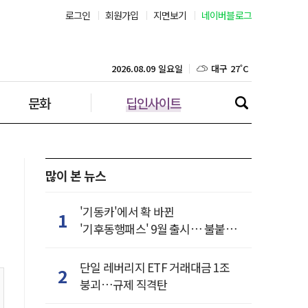
로그인
회원가입
지면보기
네이버블로그
부산 27˚C
대구 27˚C
2026.08.09 일요일
문화
딥인사이트
인천 27˚C
광주 28˚C
대전 26˚C
많이 본 뉴스
울산 26˚C
'기동카'에서 확 바뀐
1
'기후동행패스' 9월 출시… 불붙은
강릉 23˚C
카드사 경쟁
단일 레버리지 ETF 거래대금 1조
2
제주 27˚C
붕괴…규제 직격탄