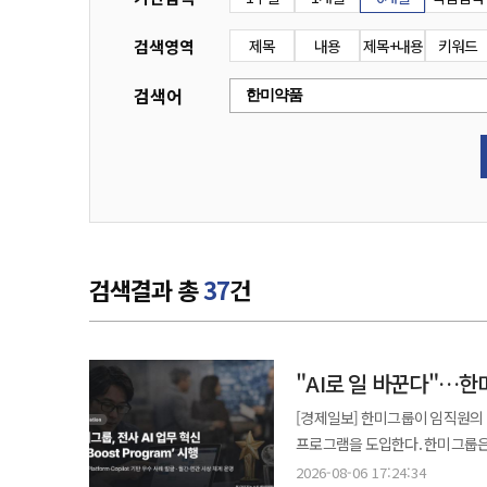
검색영역
제목
내용
제목+내용
키워드
검색어
검색결과 총
37
건
"AI로 일 바꾼다"…한
[경제일보] 한미그룹이 임직원의 
프로그램을 도입한다. 한미그룹은 한미사이언스, 한미약품 등 전 계열사를 대상으로 ‘Hanmi AI Boost Program’을
시행한다고 6일 밝혔다. 이 프로
2026-08-06 17:24:34