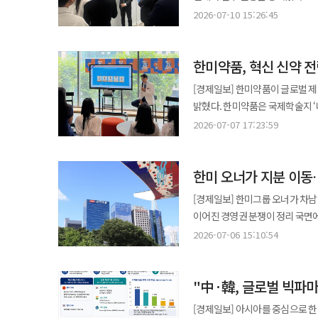
경쟁력을 입증한 바 있다. 이번 
항암제다. 흑색종은 재발 위험이 높고 치료 옵션이 제한적인 난치성 암이다. 특히 NRAS 변이 환자는 전이 가능성이 높고
의약품 집중구매제도 영향이 겹치며
2026-07-10 15:26:45
유도하는 치료 접근을 제시했다. 또 해열소염진통제 사용 시 발생할 수 있는 2차 장벽 손상을 고려해 염증 반응을
동아제약 관계자는 “이중정 설계를
예후가 좋지 않다. 앞선 글로벌 임
품목을 중심으로 포트폴리오를 재
근본적으로 조절하는 치료 전략의 
주는 다양한 솔루션을 지속적으로 선보일 것”이라고 말했다. ◆한미약
현재 국내 임상 2상은 NRAS 
원료의약품(API) 사업을 담당하
효과적이라고 설명했다. JW중외제약 관계자는 “증상뿐 아니라 탈수와 영양 소모까지 고려한 치료 전략을 공유한
한미약품이 자체 인공지능(AI) 
한미약품, 혁신 신약 전
코비메티닙 병용요법의 유효성과 안
동기 대비 4.4% 증가했으며 일
자리였다”며 “임상 근거 기반의 차별화된 수
설계까지 제안하는 신약개발 기술을
전국 10개 기관에서 순조롭게 진행되고 있다. 한미약품은 2027년까지 총 45명 환자
힘입어 영업이익은 76.7% 급증했다. 연구개발 투자 역시 확대되고 있다. 한미약품은 2분기 매출의 12.9
개발·생산하고 JW중외제약이 국
[경제일보] 한미약품이 글로벌 제
단계까지 끌어올린 사례로 주목된다. 한미약품은 AI 플랫폼 ‘HARP-pSAR’를 활용해 체중 감량과 근육 
2028년 조건부 허가를 신청할
603억원을 R&D에 투입했다. 
특징이다. 2013년 출시 이후 국
밝혔다. 한미약품은 국제학술지 ‘네이처 리뷰 드럭 디스커버리(Nature Reviews Drug Discovery)’에 게재된 논문에서
구현하는 비만 신약 ‘HM17321(
선정돼 신속 개발도 지원받고 있다. 이문희 한미약품 임상팀장은 “임상을 통해 유효성과 안전성을 검증해 미충족
가동 중이며 신규 모달리티를 접목한 차별화
아시아·중남미·EEMEA 지역 주요 제약바이
마이오스타틴 억제 기전의 근육 증진 치료제 ‘HM
2026-07-07 17:23:59
해소하는 치료 옵션을 확보하겠다”며 “
성과가 기대된다. GLP-1 계열
2025년까지 15년간 매출 5억 
워싱턴 D.C.에서 열린 국제 학회 
OK”…동아제약, 무좀 스프레이 선봬 동아제약은 스프레이 타입 무좀치료제 ‘터비뉴 더블액션 에어로솔’
기전의 ‘HM15275’와 근육 증가
연구개발 생산성과 혁신 역량을 평가했다. 논문은 기업을 △혁신 선도기업 △신흥 혁
계산생물학 분야의 세계 최대 학회로 AI 기반 신
10일 밝혔다. 무좀은 피부사상균에 의해 발생하는 감염 질환으로 고온다습한 여름철에 증식이 빨라 초기 치료가
이어지고 있다. 한미약품은 자체 개발 제품 중심의 수익 구조를 강화하는 동시에 글로벌 제약사와의 전략적 파트너십을
한미 오너가 지분 이동…경
분류했으며 한미약품은 혁신 신약 중심 전
검증과 후보물질 최적화를 거쳐 임
중요하다. 적절한 치료가 이뤄지지 않으면 만성으로 악화될
확대하며 외형 성장과 내실을 동시
대비 약 17% 수준의 R&D 투
선택적 감소를 동시에 구현하는 혁신
[경제일보] 한미그룹 오너가 차
닿기 어려운 부위에도 간편하게 사
시장 환경 속에서도 안정적인 성장 기반을 구축하겠다는
생산성을 입증했다. 논문은 한미약품을 대사질환과 희귀질환 중심으로 연구개발 체질을 전환한 대표적 혁신 사례로
유사체로 설계됐다. HARP-pSAR은 적은 실험 데이터로도 높은 예측 정확도를 구현하는 것이 특징이다. 양자화 기술을
이어진 경영권 분쟁이 정리 국면에 들어섰다는 관측이 제기
높였다. 제품에는 테르비나핀, 디펜히드라민, 에녹솔론, 리도카인 등 4중 복합 성분이 함유돼 무좀 원인균 치료와 가려움
기반으로 제약업의 본질에 충실한
평가했다. 저자는 “한국과 중국을 중심으로 한 아시아 혁신 제약기업들이 향후 미국과 유럽 기업의 강력한 경쟁자로
적용해 연산 비용을 낮추고 로컬 
170만9788주를 장외 매도하는 
완화에 도움을 준다. 일반의약품으로 약국에서 구매 가능하다
2026-07-06 15:10:54
집중해 지속적인 성장을 이루겠다
부상할 것”이라고 밝혔다. 한미약품은 매년 두 자릿수 비율의 R&D 투자를 이어가며 비만·대사질환, 항암, 희귀질환
선별하는 초고속 스크리닝이 가능해졌다. 특히 학습되지 않은 새로운 단백질 서열의 활성 예측
추산된다. 거래가 마무리되면 임 대표 지분은 
질환”이라며 “사용 편의성을 높인 스프
분야 신약 개발에 집중하고 있다. 최인영 한미약품 미래성장부문장(부사장)은 “이번 평가는 투자 규모가 아닌 R&D
개발 효율성을 크게 높였으며 불필요
세력으로 분류되는 나우아이비 2
액상, 스프레이 등 다양한 제형으로
생산성과 혁신 전략을 인정받았다는 
native)’의 대표 사례로 평가하고 있다. 한미약품은 향후 HARP-pSAR을 다양한 표적에 적용
"中·韓, 글로벌 빅파마
해석이 나온다. 이에 따라 한미사
치료제 판매량 1위를 기록했다. ◆대웅제약, AI 내시경 ‘웨이메드 엔도’ 판매…디지털 헬스케어 확대 대웅제약은 의료 AI
‘듀크레이 네옵타이드’ 뷰티클래스 개최 JW신약은 뷰티 인플루언서 20여 명을 초청해 모발 케
플랫폼으로 확장할 계획이다. 최인
않다. 임 대표는 “선대 회장의 경영 철학을 잇기 위한 결정”이라며 “그룹의 장기적 발전과 ‘제약보국’ 가치 실현에
기업 웨이센과 AI 내시경 영상 
[경제일보] 아시아를 중심으로 한
네옵타이드 엑스퍼트’ 뷰티클래스를 개최했다고 7일 밝혔다. 이
사례”라며 “AI 기반 신약개발 경쟁력을 지속 강화하겠다