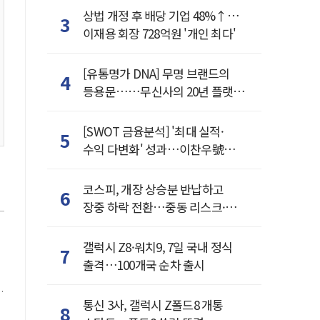
상법 개정 후 배당 기업 48%↑…
3
이재용 회장 728억원 '개인 최다'
[유통명가 DNA] 무명 브랜드의
4
등용문……무신사의 20년 플랫폼
혁명
[SWOT 금융분석] '최대 실적·
5
수익 다변화' 성과…이찬우號
농협금융, 임기 말년 성장 박차
코스피, 개장 상승분 반납하고
6
장중 하락 전환…중동 리스크·美
경계감
갤럭시 Z8·워치9, 7일 국내 정식
7
출격…100개국 순차 출시
통신 3사, 갤럭시 Z폴드8 개통
8