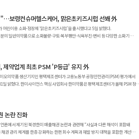
자동화, 생산성 향상, 비용 절감 등 성과를 낸 사례에는 월간·연간 단위의 평가와 보상
에"…보령컨슈머헬스케어, 맑은초키즈시럽 선봬 外
은 우수 사례 중 지속성과 확산 효과가 큰 사례를 선정해 시상한다. 한미사이언스는
 어린이용 소화·정장제 ‘맑은초키즈시럽’을 출시했다고 5일 밝혔다.
출하고 이를 조직 자산으로 축적하는 실행 중심 프로그램”이라며 “자발적 참여와 혁신
성분의 일반의약품으로 소화불량·구토·복부팽만·식욕부진·변비 등 다양한 소화기
◆DXVX, KRNA 플랫폼 다섯 번째 MTA 체결…남미
 경우 과식이나 찬 음식 섭취로 소화기 불편을 겪기 쉽지만 증상에 맞는 제품 선택이
 남미 공공 보건기관과 체결된 것으로 해외 공공기관과의 첫 사례다. KRNA는
딸기·바나나향을 적용해 복용 거부감을 낮췄고 5mL
보관할 수 있는 기술로 mRNA 백신을 비롯해 RNA 치료제, DNA 백신, 유전자
조센터, 제약업계 최초 PSM 'P등급' 유지 外
어 관계자는 “다양한 소화기 증상에 대응할 수
으로 코로나19 팬데믹
담을 줄인 제품”이라며 “앞으로도 편의성과 활용도를 높인 의약품을 지속 선보일
바이오의약품 생산기지인 평택제조센터가 고용노동부 공정안전관리(PSM) 평가에서
도 참여한 바 있다. 현재는 중남미 mRNA 백신 개발의 핵심 거점 역할을 수행하고
 평택제조센터가 올해 PSM 정기
 출시하며 라인업 확대에 나섰다. 5일 한미사이언스는 ‘블랙 펄 PDRN
택 센터는 2022년에 이어 두 번째로 P등급을 획득하며 제약바이오 업계 최초로 2회
 전망이다. 회사 측은 이번 계약을 후속 파트너십과 사업 확장의 계기로 삼겠다는
인 프리미엄 안티에이징 크림 ‘베리 펄 바쿠치올 네오 크림’을 선보였다고 밝혔다.
형(Pearl Formula)’을 적용해 유효 성분을 안정적으로 전달하는 것이 특징이다.
이 나뉜다. P등급은 정부가 인정하는 최상위 수준으로 2025년 기준 수도권 614개
 이번 개정은 일반의약품 개발을 활성화하고 소비자
GTI’를 기반으로 바쿠치올, 엘더베리 추출물, NMN을 결합해 항산화와 피부 개선
권 논란 진화
 액제와 정제를 함께 포장한 이중제형 제품이 새롭게 허용됐다. 또 감기약 등
 시스템을 구축해 왔다. 특히 임직원 참여 기반의 예방 중심 활동이 높은 평가를
 비타민 C의 1일 최대 함량은 2000mg으로 상향됐다. 정장제의 경우 생균성분 배
 언론에서 제기된 북경한미 매출채권 논란과 관련해 “사실과 다른 해석이 포함돼
 통해 모공 축소 및 화장 끼임 개선 효과를
 정보로 반영했다. 식약처는 업계 의견과 국내외 사례를 검토해
은 채권 관리 체계를 한층 강화하는 한편 회수 계획과 재발 방지 대책을 포함한 개선
 통과해 안정성도 확보했다. 지난 5월 론칭한 아데시는 항산화 기반
안전(EHS) 관리체계를 강화하며 글로벌 수준의 안전경영을 추진하고 있다. 김세권
 현장 중심의 규제 개선을 이어간다는 방침이다.