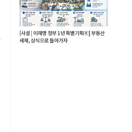
[사설 | 이재명 정부 1년 특별기획④] 부동산
.
세제, 상식으로 돌아가자
터
내
를