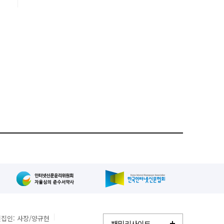
을
고
서
집인: 사장/양규현
패밀리사이트