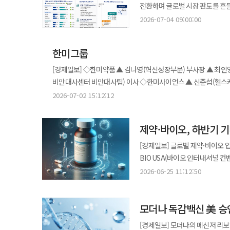
기여하겠다”고 밝혀 오너 일가와의 보조를
나선다고 10일 밝혔다. 이번 협력으로 대웅제약은 위식도역류질환 치료제 ‘펙수클루’, 대장 정결제 ‘클린콜’ 등 기존
전환하며 글로벌 시장 판도를 흔들
요인 등으로 모발 관리에 고민이 
2상 진입 GC녹십자가 국산 mRNA 코로나19 백신 개발을 위한 임상 2상에 본격 착수한다. 질병관리청
임성기재단과 가현문화재단을 포함한
소화기 제품군에 AI 기반 진단 
투자를 바탕으로 미국·유럽 중심의 기존 질서
행사에는 탈모 치료 전문의들이 참여해
2026-07-04 09:00:00
국립보건연구원은 팬데믹 대비 mR
웃도는 구조가 형성될 것으로 보
대웅제약은 전국 병원 영업망을 
학술지 ‘네이처 리뷰 드럭 디스커버리(
프로그램도 함께 진행됐다. 참가
후보물질의 임상 2상 시험계획을 식품의약품안전처
나온다. 다만 실제 의결권 기준에서는 상황이 다소 달라질 수 있다는 지적도 제기된다. 오너 일가 지분 중 일부는 과거
웨이센은 기술 지원과 제품 고도화를 담당한다. ‘웨이메드 엔도’는 위·대장 내시경
·EEMEA(동유럽·중동·아프리카)
익혔다. 듀크레이 네옵타이드 엑스퍼트는 JW신약이 국내에 독점 공급하는 프랑스 피에르파브르의 모발 케어
확보를 목표로 비임상부터 임상 3
상속세 재원 마련 과정에서 환매
탐지하는 AI 소프트웨어다. 검사
한미그룹
분석해 매출 5억 달러 이상 기업을
화장품이다. 가늘고 힘없는 모발과
체계를 구축하는 데 목적이 있다. mRNA 백신은 바이러스 유전정보를 활용해 면역 반응을 유도하는 방식으로 화이자와
알려졌다. 이를 감안하면 실질 의결권
장비와 연동이 가능해 도입 부담이 낮은 것도 특징이다. 이 제품
분류했다. 분석 결과 높은 R&D 투자와 혁신 신약 중심 포트폴리오를 갖춘 ‘혁신 선도기업’에는 중국의 BeOne, CSPC,
글로벌 소비자 1676명을 대상으로
[경제일보] ◇한미약품 ▲ 김나영(혁신성장부문) 부사장 ▲ 최인영(미래성장부문) 부사장 ▲ 최재혁(미래성장부문
모더나의 코로나19 백신이 대표적이
기준으로는 오너 일가 측이 경쟁 
지정됐으며 현재 국내외 의료기관
헝루이(Hengrui), 헨리우스(Henl
확인됐다. JW신약은 이번 행사를 시작으로 소비자 접점을 확대하고 제품 체험 중심의 마케팅 활동을 강화할 계획이다.
비만대사센터 비만대사팀) 이사 ◇한미사이언스 ▲ 신준섭(헬스케어사업부문 의료기기본부) 전무이사 ▲ 맹지웅
임상 2상 신청은 1상 결과를 바
여지도 남아 있다는 관측이 나온다
헬스케어 사업을 본격 확대할 방
한미약품, SK바이오 계열 기업이 
JW신약 관계자는 “젊은 여성 소
(Innovation본부 L&amp;D전략팀) 상무이사 ▲ 이준원
후보물질을 투여해 안전성과 면역
2026-07-02 15:12:12
가능성도 배제하기 어렵다는 시각이다. 일각에서는 주주 간 의결권 공동 행사 계약이 유지되는
삼성바이오, 유한양행, GC녹십자
“앞으로도 다양한 참여형 프로그램을 확대할 것”이라고 말했
가능성이 제한적일 것으로 보이지만
지역별로는 격차가 뚜렷했다. 중국
치료제를 포함한 포트폴리오를 보유하고
오너 일가가 의결권을 회복할 수 
제약·바이오, 하반기 
끌어올린 반면 인도 기업들은 중간
일본 학회서 ECM 스킨부스터 소개 GC녹십자웰빙은 지난달 28일 도쿄에서 열린 ‘대한미용성형레이저
요인으로 거론된다. 업게는 결국 이번 지분 이동이 분쟁의 종결을 의미할지, 아니면 잠시 봉합된 국면에 그칠지는
여전히 제네릭 의약품 중심 구조에 머물러 혁
일본학술대회(ASLS TOKYO 2026
[경제일보] 글로벌 제약·바이오 
추가적인 지분 재편과 이해관계자
CSPC와 헝루이가 꼽힌다. 두 
글로벌 메디컬 에스테틱 기업 30여 곳과 
BIO USA(바이오 인터내셔널
신약으로 집중 전환하며 ‘미투(Me-to
니후지(Nifuji)와 공동 부스를
승부는 하반기”라는 분위기가 감지된다. 25일 업계에 따르면 BIO USA 이후 기업들은 행사
2026-06-25 11:12:50
후보물질로 전략을 고도화했다. 이를 통
미세 입자를 구현한 것이 특징이다. 학술 강연도 진행됐다. 유경훈 루미의원 원장은 ‘무세포동종진피 기반
기술이전 성과를 정리하는 단계에
경로를 밟고 있다. 한미약품은 
테라피’를 주제로 리본느 시술 가이드와 임상적 활용성을 
전반적인 시장 흐름은 점차 둔화되는 모습이다. 특히 3분기는 전통적으로 기술이전
유한양행 역시 과거 5% 미만이던
제품 경쟁력을 기반으로 글로벌 미
모더나 독감백신 美 승
이 때문에 투자자들 사이에서는 
SK바이오팜은 중추신경계(CNS) 치
이 같은 공백기 속에서 시장의 시
[경제일보] 모더나의 메신저 리보
‘신흥 혁신기업’으로의 전환 단