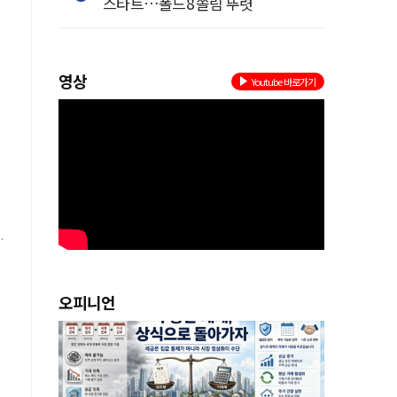
스타트…폴드8 쏠림 뚜렷
이
영상
Youtube 바로가기
오피니언
합