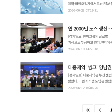
변수로 떠오른다. 리가켐바이오와 올릭스는 연구개발 성과와 파이프라인 전략을 공개하는 R&D 데이를 준비 중이다.
제약·바이오업계에서도 mRNA 플
닥터레디스는 제네릭 중심 구조에
한미약품 역시 8월 개최 가능성이 거론됐으나 일정은
mRNA 기술이 독감 등 계절성 감염병으로 적용 
2026-06-23 09:19:31
미만에서 50% 수준까지 끌어올리며 체질 개선에 나섰다. 연구진
향후 기술이전 가능성과 임상 전
최근 모더나의 mRNA 독감 백신 
꼽았다. 특정 치료 분야에 집중하
주가에 미치는 영향이 더욱 커질 수밖에 없다. 여름이 끝나면 제약·바이오 업계는 다시
별도 판단을 거쳐야 하며 실제 상
것이다. 실제로 CSPC는 심혈관
9월 세계폐암학회(WCLC)와 유
연 2000만 도즈 생산
코로나19를 넘어 독감 백신으로 확장되는 첫 사례 중 
글렌마크는 면역피부과에 집중하며 
다소 신중하다. 폐암과 비만 치료
확보에 나서고 있다. 에스티팜은 
바이오의약품 등 특정 플랫폼에 대한 전문성이 혁신 성과로
[경제일보] 한미그룹의 글로벌 
자연스럽게 10월 유럽종양학회(ESMO)로 이동하고 있다. 특히 ESMO의 핵
CDMO 사업 확대를 추진 중이다
선도기업들은 글로벌 빅파마를 위
거점으로 부상하고 있다. 한미약품은 지난 12일 평택 바이오플랜트에서 국내 증권사 애널리스트들을 대상으로
임상 발표)’ 일정이 투자자들의 관
해석된다. GC녹십자는 정부 주도의 mRNA 백신 개발 사업에 참여하며 관련 기술 축적을 시도하고 있다. 기존 백신 사업
통해 향후 혁신 리더로 부상할 가능성이 크다”고 전망했다. 업계에서
기업설명회(IR)를 열고 바이오의
본격적으로 움직일 가능성이 높다는 분석이다. 업계에서는 현재 구간을 단순한 
2026-06-18 14:53:40
경험을 바탕으로 향후 mRNA 기술과의 접목 가능
보여주는 신호로 해석하고 있다.
임원진이 참석해 생산시설과 신약 파이프라인 현황을 소개했다
해석한다. 기업별 파이프라인 경
제약사들도 mRNA를 차세대 기
기술과 신약으로 승부하는 단계로 
프리필드시린지를 생산할 수 있는 
것이다. 단기 이벤트가 부족한 시기일수록 기업의 본질 가치에 대한 분석이 중요해진다. 하반기 대형 학회에서 성과를 낼
평가된다. 일부 기업은 외부 협
대웅제약 '씽크' 영남
현재 이곳에서는 호중구감소증 치료
수 있는 기업을 선별하는 전략이 요구되는 시점이다. 김선아 하나증권 연
파이프라인은 제한적인 상황이다. 이처럼 국내 업계의 접근은 아직 ‘플랫폼 확보’와 ‘기술 검증’에 초점이 맞춰져 있
바이오 신약의 생산이 이뤄지고 있다. 롤베돈은 2022년 미국 출시 이후 꾸준한 매출 성장세를 이어가고 
기업이 준비를 잘했는지가 하반기 
[경제일보] 대웅제약은 부산 센텀
코로나19 백신을 통해 mRNA의
글로벌 시장 진출도 확대되고 있
밝혔다. 이번 시스템 도입은 센텀종합병원 전체 494병상 가운데 177병상에 우선 적용됐으며 향후 전 병상으로 확대
상업성 검증이 필요한 단계다. mRNA 기술의 장점은 개발 속도와 유연성이다. 유전정보만 변경하면 새로운 백신 설계가
진출도 추진 중이다. 김세권 한미약품 평택제조센터장은 “평택 바이오플랜트는 대형 첨단 제조설비(최대 2만5000L
운영될 예정이다. 병원 측은 이를
가능해 팬데믹 대응에 유리하다. 
2026-06-12 16:06:20
규모 미생물 배양기)와 이를 운영
병동’ 운영 체계를 구축한다는 방침이다. 씽크는 입원 환자의 생체신호를 실시간으로 분석하는 A
과제로 남아 있다. 업계에서는 모더나 독감 백신의 승인 여부가 mRNA 플랫폼의 적용 범위를 가늠할 중요한 계기가 될
연결된 한미의 통합 경쟁력을 상
시스템이다. 심전도, 호흡수, 심
것으로 보고 있다. 코로나19가 
뒷받침할 세계적 수준의 생산·품질
의료진에게 알람을 전달해 신속한 대응을 가능하게 한다. 특히 고령
‘범용 플랫폼’으로 자리 잡을 수
대원제약 ‘꿀잠샷’ 라임껍질 추출물로 승부…식약처·
실시간으로 감지하는 기능이 적용