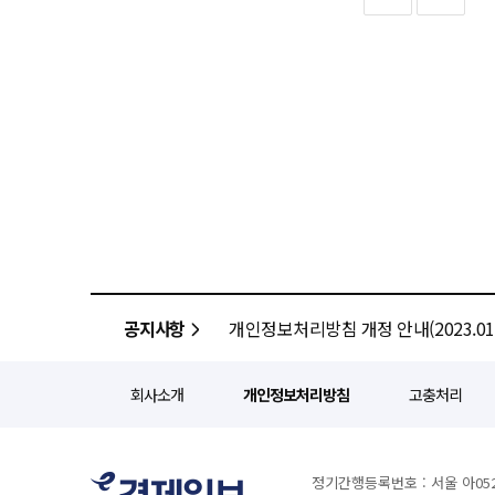
핵심 원료로 사용된 ‘라임과피추출
특징이다. 이를 통해 응급 상황 발생
대원제약은 해당 원료를 개발한 뉴트
측면에서도 변화가 예상된다. 자
이번 행사는 30여 개국, 3만명
분석과 치료에 집중할 수 있는 환경을 제공한다. 센텀종합병원은 2023년 
라임과피추출물은 라임 껍질에서 추
심뇌혈관센터, 로봇인공관절수술센
증가에 도움을 주는 것이 특징이다
지역외상거점병원으로서 24시간 
통해 안전성과 기능성도 확보했다. 대원제약은 이 원료를 ‘꿀잠샷’에 적용하며 제품 경쟁력을 강화하고 있으며 향
경쟁력도 한층 강화하게 됐다. 박종호 센텀종합병원 이사장은 “환자 안전은 병원이 가장 우선시하는 가치”라며 “AI 기반
차별화된 원료 기반의 제품 개발을 이어간다는 계획이다. ◆알테오젠, 
기술을 병동 전반에 적용해 환자 
피하주사(SC) 제형 전환 플랫폼 ‘ALT-B4’
설명했다. 박형철 대웅제약 ETC마케팅본부장은 “이번 협력을 통해 일반 병동에서도 중환자실 수준의 환자 모니터링이
하이브로자임 기반 ALT-B4 라
가능하다는 점을 입증할 것”이라
13억7300만 달러 규모의 비독점 라이선스 계약이다. 알테오젠은 이번 사
전국으로 확산해 나가겠다”고 말했다. ◆ “미래 먹거리 확보”…대원제약, 바이오 창업기업과 공동연구
GSK, 다이이치산쿄, 바이오젠, 산도즈,
서울바이오허브와 ‘2026 서울바
플랫폼이 항암제, 자가면역질환 치
프로그램은 2024년부터 이어져 
공지사항
개인정보처리방침 개정 안내(2023.01.
있다고 설명했다. 알테오젠은 이번 파트너 공개를 계기로 플랫폼 기술 경쟁력을 재확인하고 향후 임상 개발 진전에 대한
연계해 신약 개발 가능성을 검증하고 실질적인
시장 관심도 확대될 것으로 기대하
평가해 약물전달기술(DDS) 분
선정됐다. 옴니아메드는 일산화질소(NO) 농도가 높은 염증 및 암 조직에서 센서 반응을 통해 약물을 표적 방출하는 DDS
회사소개
개인정보처리방침
고충처리
기술을 보유하고 있다. 해당 기술
항암 및 대사질환 연구개발 분야와의 시너지가 기대된다. 큐리오사바이오
Anchoring Platform)’
정기간행등록번호 : 서울 아052