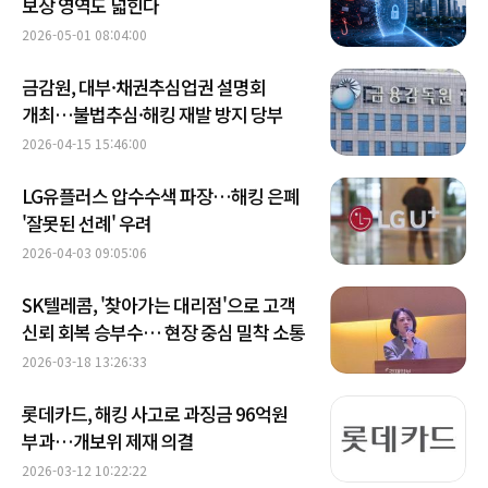
보장 영역도 넓힌다
2026-05-01 08:04:00
금감원, 대부·채권추심업권 설명회
개최…불법추심·해킹 재발 방지 당부
2026-04-15 15:46:00
LG유플러스 압수수색 파장…해킹 은폐
'잘못된 선례' 우려
2026-04-03 09:05:06
SK텔레콤, '찾아가는 대리점'으로 고객
신뢰 회복 승부수… 현장 중심 밀착 소통
2026-03-18 13:26:33
롯데카드, 해킹 사고로 과징금 96억원
부과…개보위 제재 의결
2026-03-12 10:22:22