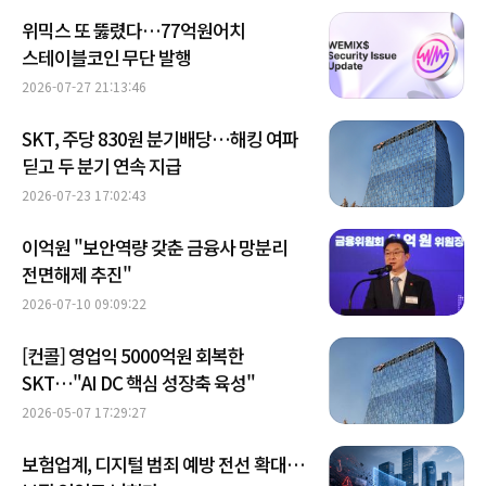
위믹스 또 뚫렸다…77억원어치
스테이블코인 무단 발행
2026-07-27 21:13:46
SKT, 주당 830원 분기배당…해킹 여파
딛고 두 분기 연속 지급
2026-07-23 17:02:43
이억원 "보안역량 갖춘 금융사 망분리
전면해제 추진"
2026-07-10 09:09:22
[컨콜] 영업익 5000억원 회복한
SKT…"AI DC 핵심 성장축 육성"
2026-05-07 17:29:27
보험업계, 디지털 범죄 예방 전선 확대…