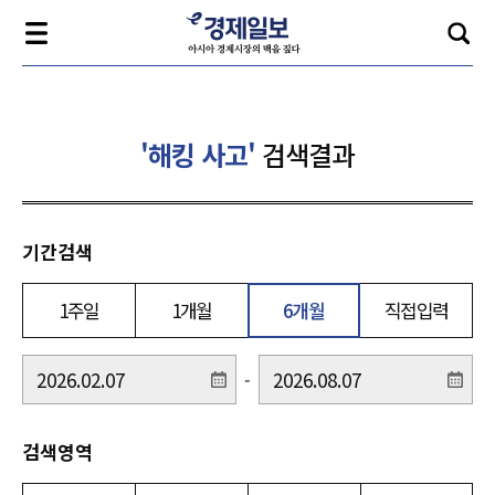
'해킹 사고'
검색결과
기간검색
1주일
1개월
6개월
직접입력
-
검색영역