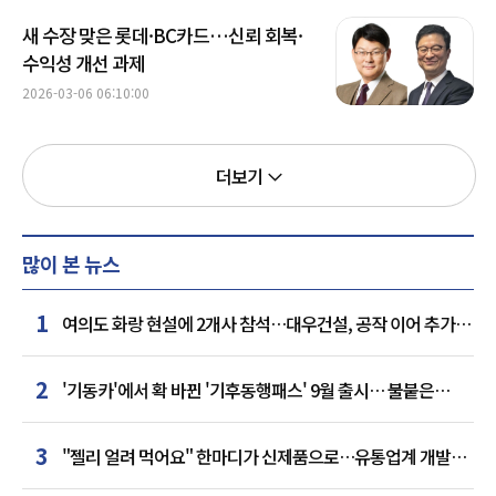
새 수장 맞은 롯데·BC카드…신뢰 회복·
수익성 개선 과제
2026-03-06 06:10:00
더보기
많이 본 뉴스
1
여의도 화랑 현설에 2개사 참석…대우건설, 공작 이어 추가
거점 확보하나
2
'기동카'에서 확 바뀐 '기후동행패스' 9월 출시… 불붙은
카드사 경쟁
3
"젤리 얼려 먹어요" 한마디가 신제품으로…유통업계 개발실
된 SNS