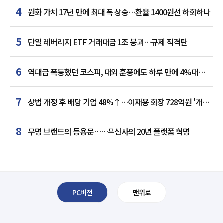
4
원화 가치 17년 만에 최대 폭 상승…환율 1400원선 하회하나
5
단일 레버리지 ETF 거래대금 1조 붕괴…규제 직격탄
6
역대급 폭등했던 코스피, 대외 훈풍에도 하루 만에 4%대
급락
7
상법 개정 후 배당 기업 48%↑…이재용 회장 728억원 '개인
최다'
8
무명 브랜드의 등용문……무신사의 20년 플랫폼 혁명
PC버전
맨위로