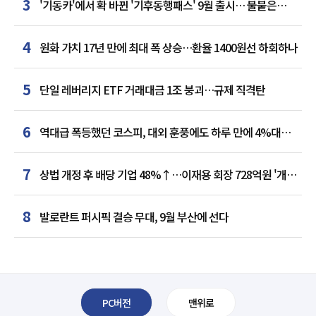
3
'기동카'에서 확 바뀐 '기후동행패스' 9월 출시… 불붙은
카드사 경쟁
4
원화 가치 17년 만에 최대 폭 상승…환율 1400원선 하회하나
5
단일 레버리지 ETF 거래대금 1조 붕괴…규제 직격탄
6
역대급 폭등했던 코스피, 대외 훈풍에도 하루 만에 4%대
급락
7
상법 개정 후 배당 기업 48%↑…이재용 회장 728억원 '개인
최다'
8
발로란트 퍼시픽 결승 무대, 9월 부산에 선다
PC버전
맨위로