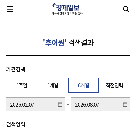
'후이원'
검색결과
기간검색
1주일
1개월
6개월
직접입력
-
검색영역