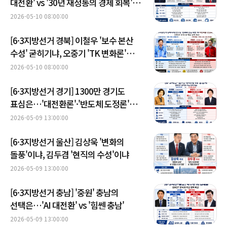
대전환' vs '30년 재정통의 경제 회복'…
미래와 현실 격돌
2026-05-10 08:00:00
[6·3지방선거 경북] 이철우 '보수 본산
수성' 굳히기냐, 오중기 'TK 변화론'
확산이냐
2026-05-10 08:00:00
[6·3지방선거 경기] 1300만 경기도
표심은…'대전환론'·'반도체 도정론'
정면승부
2026-05-09 13:00:00
[6·3지방선거 울산] 김상욱 '변화의
돌풍'이냐, 김두겸 '현직의 수성'이냐
2026-05-09 13:00:00
[6·3지방선거 충남] '중원' 충남의
선택은…'AI 대전환' vs '힘쎈 충남'
2026-05-09 13:00:00