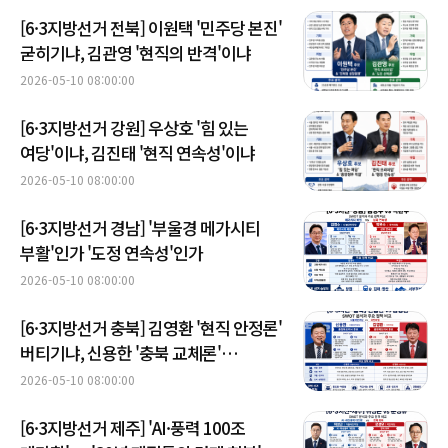
[6·3지방선거 전북] 이원택 '민주당 본진'
굳히기냐, 김관영 '현직의 반격'이냐
2026-05-10 08:00:00
[6·3지방선거 강원] 우상호 '힘 있는
여당'이냐, 김진태 '현직 연속성'이냐
2026-05-10 08:00:00
[6·3지방선거 경남] '부울경 메가시티
부활'인가 '도정 연속성'인가
2026-05-10 08:00:00
[6·3지방선거 충북] 김영환 '현직 안정론'
버티기냐, 신용한 '충북 교체론'
확산이냐
2026-05-10 08:00:00
[6·3지방선거 제주] 'AI·풍력 100조