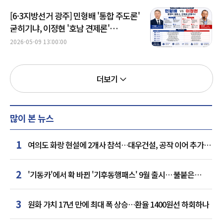
[6·3지방선거 광주] 민형배 '통합 주도론'
굳히기냐, 이정현 '호남 견제론'
반격이냐
2026-05-09 13:00:00
더보기
많이 본 뉴스
1
여의도 화랑 현설에 2개사 참석…대우건설, 공작 이어 추가
거점 확보하나
2
'기동카'에서 확 바뀐 '기후동행패스' 9월 출시… 불붙은
카드사 경쟁
3
원화 가치 17년 만에 최대 폭 상승…환율 1400원선 하회하나