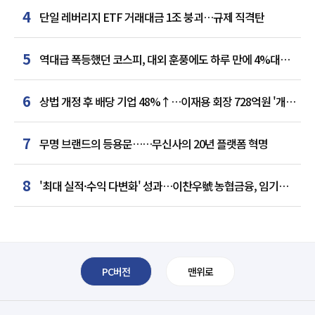
4
단일 레버리지 ETF 거래대금 1조 붕괴…규제 직격탄
5
역대급 폭등했던 코스피, 대외 훈풍에도 하루 만에 4%대
급락
6
상법 개정 후 배당 기업 48%↑…이재용 회장 728억원 '개인
최다'
7
무명 브랜드의 등용문……무신사의 20년 플랫폼 혁명
8
'최대 실적·수익 다변화' 성과…이찬우號 농협금융, 임기
말년 성장 박차
PC버전
맨위로