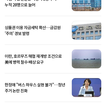
누적 28명으로 늘어
상품권 이용 자금세탁 확산…금감원
'주의' 경보 발령
이란, 호르무즈 해협 재개방 조건으로
美에 병력 철수·배상 요구
한정애 "버스 하우스 실현 불가"…청년
주거 논란 진화