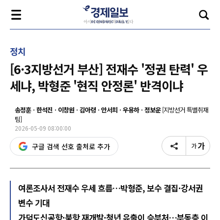
정치
[6·3지방선거 부산] 전재수 '정권 탄력' 우
세냐, 박형준 '현직 안정론' 반격이냐
송정훈ㆍ한석진ㆍ이창원ㆍ김아령ㆍ안서희ㆍ우용하ㆍ정보운
[지방선거 특별취재
팀]
2026-05-09 08:00:00
구글 검색 선호 출처로 추가
여론조사서 전재수 우세 흐름…박형준, 보수 결집·강서권
변수 기대
가덕도신공항·북항 재개발·청년 유출이 승부처…부동층 이