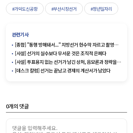
#가덕도신공항
#부산시장선거
#청년일자리
관련기사
[종합] "통행 방해돼서..." 지방선거 현수막 자르고 촬영
시민에 야구방망이 휘두른 50대 징역 2년
[사설] 선거의 실수보다 무서운 것은 조직적 은폐다
[사설] 투표용지 없는 선거가 남긴 상처, 음모론과 정략을
넘어 시스템 개혁이 먼저다
[데스크 칼럼] 선거는 끝났고 경제의 계산서가 남았다
0
개의 댓글