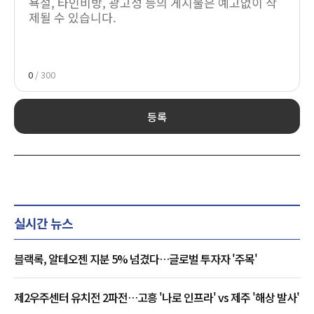
0
/ 300
등록
실시간 뉴스
블랙록, 알테오젠 지분 5% 넘겼다…글로벌 투자자 '주목'
제2우주센터 유치전 2파전…고흥 '나로 인프라' vs 제주 '해상 발사'