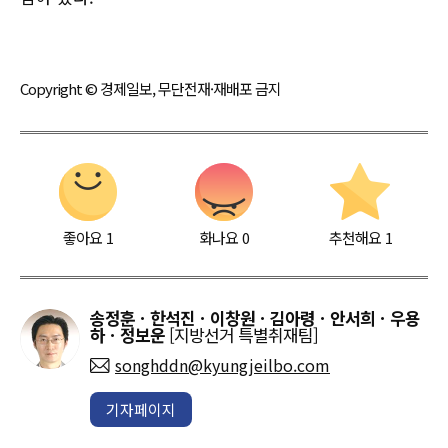
Copyright © 경제일보, 무단전재·재배포 금지
좋아요
1
화나요
0
추천해요
1
송정훈ㆍ한석진ㆍ이창원ㆍ김아령ㆍ안서희ㆍ우용
하ㆍ정보운
[지방선거 특별취재팀]
songhddn@kyungjeilbo.com
기자페이지