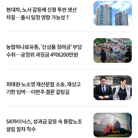
현대차, 노사 갈등에 신형 투싼 생산
차질…출시 일정 영향 가능성↑
농협하나로유통, '신상품 장려금' 부당
수취…공정위 과징금 4억6200만원
최태원·노소영 재산분할 소송, 재상고
기한 임박…이번주 결론 갈림길
SK하이닉스, 성과급 갈등 속 통합노조
설립 절차 착수