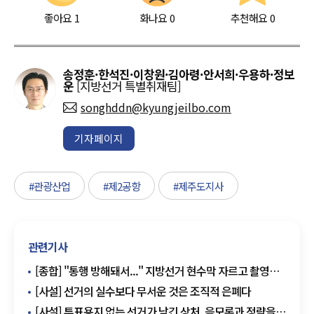
좋아요
1
화나요
0
추천해요
0
송정훈·한석진·이창원·김아령·안서희·우용하·정보
운
[지방선거 특별취재팀]
songhddn@kyungjeilbo.com
기자페이지
#관광산업
#제2공항
#제주도지사
관련기사
[종합] "통행 방해돼서..." 지방선거 현수막 자르고 촬영
시민에 야구방망이 휘두른 50대 징역 2년
[사설] 선거의 실수보다 무서운 것은 조직적 은폐다
[사설] 투표용지 없는 선거가 남긴 상처, 음모론과 정략을