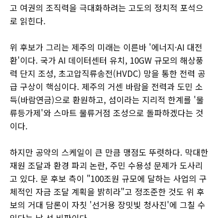
고 여권의 조직력을 극대화하려는 고도의 정치적 포석으
로 읽힌다.
위 후보가 그리는 제주의 미래는 이른바 '에너지·AI 대전
환'이다. 국가 AI 데이터센터 유치, 10GW 규모의 해상풍
력 단지 조성, 초고압직류송전(HVDC) 망을 통한 전력 공
급 구상이 핵심이다. 제주의 거센 바람을 전력과 도민 소
득(바람연금)으로 환원하고, 섬이라는 지리적 한계를 '물
류등가제'와 스마트 물류거점 조성으로 돌파하겠다는 것
이다.
하지만 공약의 스케일이 큰 만큼 맹점도 뚜렷하다. 막대한
재원 조달과 환경 파괴 논란, 주민 수용성 문제가 도사리
고 있다. 문 후보 측이 "100조원 규모에 달하는 사업의 구
체적인 자금 조달 계획을 밝히라"고 정조준한 것도 위 후
보의 거대 담론이 자칫 '선거용 장밋빛 청사진'에 그칠 수
있다는 날 선 비판이다.