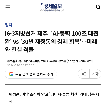
정치
[6·3지방선거 제주] 'AI·풍력 100조 대전
환' vs '30년 재정통의 경제 회복'…미래
와 현실 격돌
송정훈·한석진·이창원·김아령·안서희·우용하·정보운
[지방선거 특별취재팀]
2026-05-10 08:00:00
구글 검색 선호 출처로 추가
위성곤, 여당 조직력 안고 '에너지·물류 혁신' 거대 담론 제
시