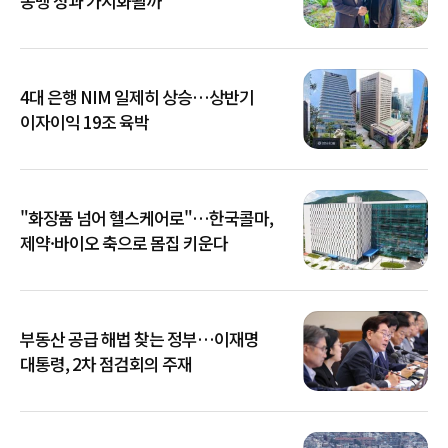
동맹 성과 가시화될까
4대 은행 NIM 일제히 상승…상반기
이자이익 19조 육박
"화장품 넘어 헬스케어로"…한국콜마,
제약·바이오 축으로 몸집 키운다
부동산 공급 해법 찾는 정부…이재명
대통령, 2차 점검회의 주재