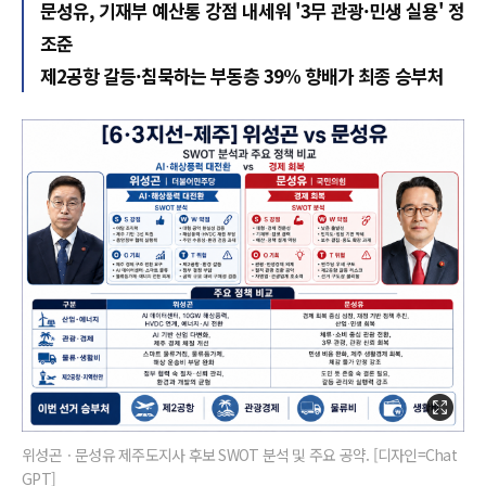
문성유, 기재부 예산통 강점 내세워 '3무 관광·민생 실용' 정
조준
제2공항 갈등·침묵하는 부동층 39% 향배가 최종 승부처
위성곤ㆍ문성유 제주도지사 후보 SWOT 분석 및 주요 공약. [디자인=Chat
GPT]