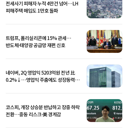
전세사기 피해자 누적 4만건 넘어…LH
피해주택 매입도 1만호 돌파
트럼프, 폴리실리콘에 15% 관세…
반도체·태양광 공급망 재편 신호
네이버, 2Q 영업익 5203억원 전년 比
0.2%↓…영업익 주춤에도 성장동력
키운다
코스피, 개장 상승분 반납하고 장중 하락
전환…중동 리스크·美 경계감