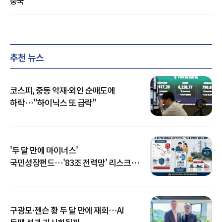
중국
추천 뉴스
코스피, 중동 악재·외인 순매도에
하락…"하이닉스 또 급락"
'두 달 만에 마이너스'
국민성장펀드…'83조 전력망' 리스크
확산
구광모·젠슨 황 두 달 만에 재회…AI