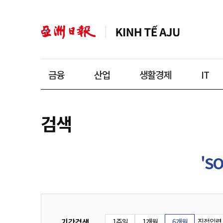
금융
산업
생활경제
IT
검색
'SO
기간검색
1주일
1개월
6개월
직접입력