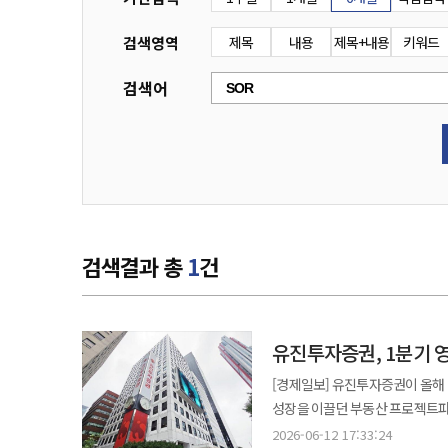
검색영역
제목
내용
제목+내용
키워드
검색어
검색결과 총
1
건
유진투자증권, 1분기 영
[경제일보] 유진투자증권이 올해 
성장을 이끌던 부동산 프로젝트파이
정통 기업금융 영역으로 수익 구조를 재
2026-06-12 17:33:24