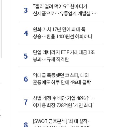
"젤리 얼려 먹어요" 한마디가
3
신제품으로…유통업계 개발실 된
SNS
원화 가치 17년 만에 최대 폭
4
상승…환율 1400원선 하회하나
단일 레버리지 ETF 거래대금 1조
5
붕괴…규제 직격탄
역대급 폭등했던 코스피, 대외
6
훈풍에도 하루 만에 4%대 급락
상법 개정 후 배당 기업 48%↑…
7
이재용 회장 728억원 '개인 최다'
[SWOT 금융분석] '최대 실적·
8