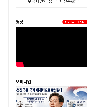
수익 다변화' 성과…이찬우號
농협금융, 임기 말년 성장 박차
영상
Youtube 바로가기
.
을
오피니언
수
험