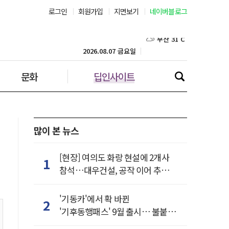
로그인
회원가입
지면보기
네이버블로그
부산 31˚C
대구 35˚C
2026.08.07 금요일
문화
딥인사이트
인천 30˚C
광주 35˚C
대전 35˚C
많이 본 뉴스
울산 32˚C
[현장] 여의도 화랑 현설에 2개사
1
참석…대우건설, 공작 이어 추가
강릉 31˚C
거점 확보하나
'기동카'에서 확 바뀐
2
제주 29˚C
'기후동행패스' 9월 출시… 불붙은
카드사 경쟁