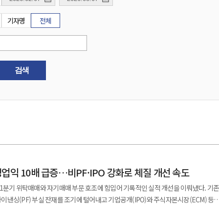
기자명
전체
검색
업익 10배 급증…비PF·IPO 강화로 체질 개선 속도
1분기 위탁매매와 자기매매 부문 호조에 힘입어 기록적인 실적 개선을 이뤄냈다. 기존
낸싱(PF) 부실 잔재를 조기에 털어내고 기업공개(IPO)와 주식자본시장(ECM) 등
편하는 체질 개선 작업이 뚜렷한 성과를 내고 있다. 12일 금융감독원