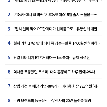
거점 확보하나
2
'기동카'에서 확 바뀐 '기후동행패스' 9월 출시… 불붙은
카드사 경쟁
3
"젤리 얼려 먹어요" 한마디가 신제품으로…유통업계 개발실
된 SNS
4
원화 가치 17년 만에 최대 폭 상승…환율 1400원선 하회하나
5
단일 레버리지 ETF 거래대금 1조 붕괴…규제 직격탄
6
역대급 폭등했던 코스피, 대외 훈풍에도 하루 만에 4%대
급락
7
상법 개정 후 배당 기업 48%↑…이재용 회장 728억원 '개인
최다'
8
무명 브랜드의 등용문……무신사의 20년 플랫폼 혁명