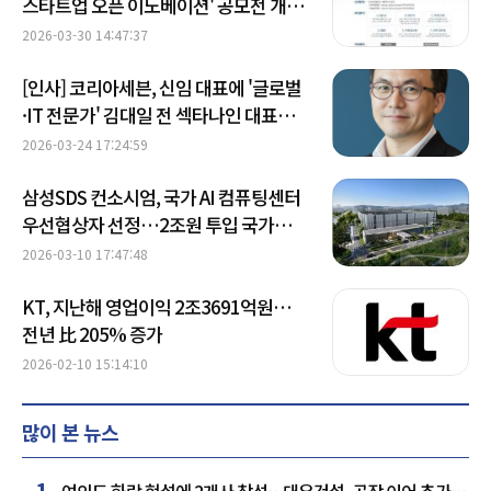
스타트업 오픈 이노베이션' 공모전 개최
外
2026-03-30 14:47:37
[인사] 코리아세븐, 신임 대표에 '글로벌
·IT 전문가' 김대일 전 섹타나인 대표
내정
2026-03-24 17:24:59
삼성SDS 컨소시엄, 국가 AI 컴퓨팅센터
우선협상자 선정…2조원 투입 국가
인프라 만든다
2026-03-10 17:47:48
KT, 지난해 영업이익 2조3691억원…
전년 比 205% 증가
2026-02-10 15:14:10
많이 본 뉴스
1
여의도 화랑 현설에 2개사 참석…대우건설, 공작 이어 추가