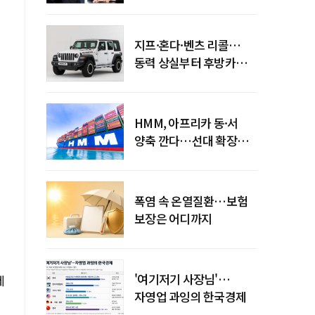
엇갈린 수익화 시계
지프·혼다·벤츠 리콜…
동력 상실부터 후방카메라
먹통까지
HMM, 아프리카 동·서
양축 깐다…선대 확장
다음은 '운영 전략'
폭염 속 온열질환…보험
보장은 어디까지
'여기저기 사장님'…
제
자영업 과잉의 한국경제