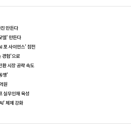
청사진 만든다
모델' 만든다
AI 포 사이언스' 참전
속 경험'으로
 전환 시장 공략 속도
동맹'
1억원
래프 실무인재 육성
I' 체제 강화