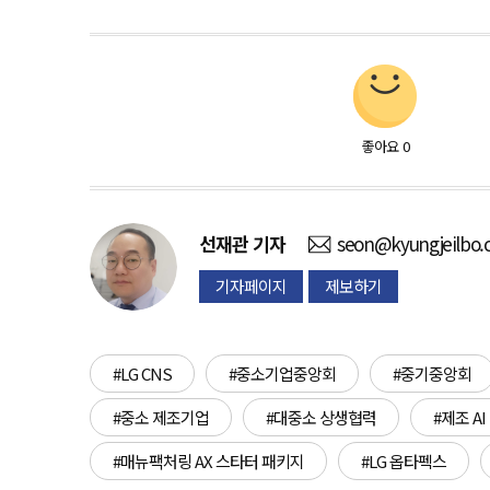
좋아요
0
선재관
기자
seon@kyungjeilbo
기자페이지
제보하기
#LG CNS
#중소기업중앙회
#중기중앙회
#중소 제조기업
#대중소 상생협력
#제조 AI
#매뉴팩처링 AX 스타터 패키지
#LG 옵타펙스