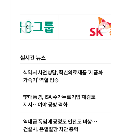
실시간 뉴스
식약처 사전상담, 혁신의료제품 '제품화
가속기' 역할 입증
李대통령, ISA·주가누르기법 재검토
지시…여야 공방 격화
역대급 폭염에 공정도 안전도 비상…
건설사, 온열질환 차단 총력