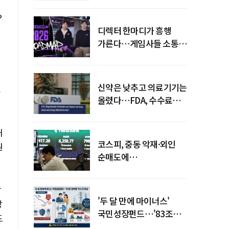
P
디렉터 한마디가 흥행
을
가른다…게임사들 소통
강화 이유
신약은 낮추고 의료기기는
교
올렸다…FDA, 수수료
개편
해
코스피, 중동 악재·외인
원
순매도에
하락…"하이닉스 또
급락"
상
'두 달 만에 마이너스'
장
국민성장펀드…'83조
드
전력망' 리스크 확산