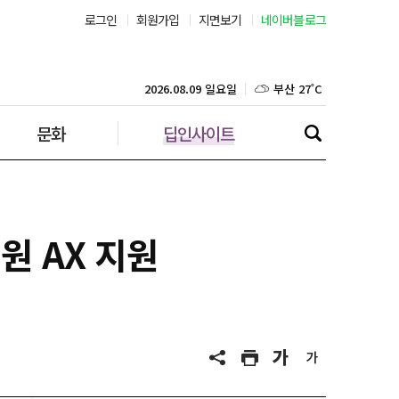
로그인
회원가입
지면보기
네이버블로그
부산 27˚C
대구 25˚C
2026.08.09 일요일
문화
딥인사이트
인천 25˚C
광주 26˚C
대전 26˚C
원 AX 지원
울산 26˚C
강릉 21˚C
제주 29˚C