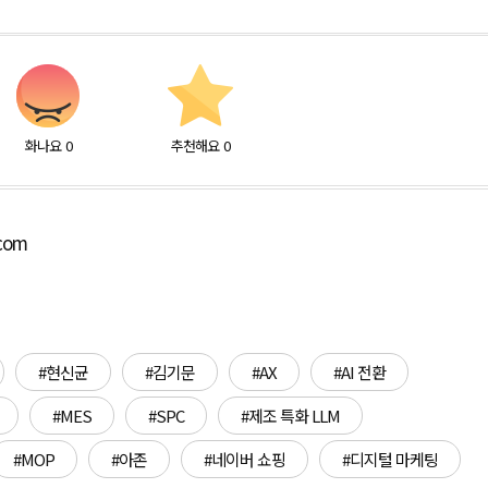
화나요
0
추천해요
0
.com
#현신균
#김기문
#AX
#AI 전환
#MES
#SPC
#제조 특화 LLM
#MOP
#아존
#네이버 쇼핑
#디지털 마케팅