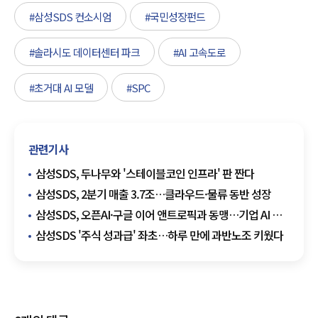
#삼성SDS 컨소시엄
#국민성장펀드
#솔라시도 데이터센터 파크
#AI 고속도로
#초거대 AI 모델
#SPC
관련기사
삼성SDS, 두나무와 '스테이블코인 인프라' 판 짠다
삼성SDS, 2분기 매출 3.7조…클라우드·물류 동반 성장
삼성SDS, 오픈AI·구글 이어 앤트로픽과 동맹…기업 AI 판
키운다
삼성SDS '주식 성과급' 좌초…하루 만에 과반노조 키웠다