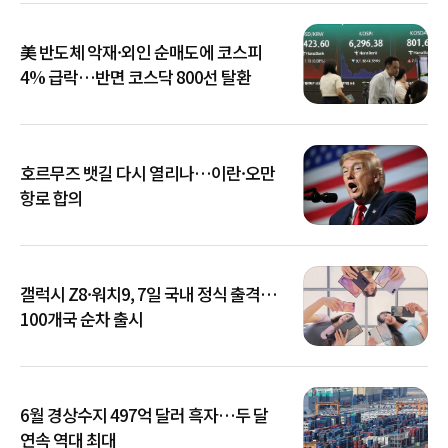
美 반도체 악재·외인 순매도에 코스피
4% 급락…반면 코스닥 800선 탈환
호르무즈 뱃길 다시 열리나…이란·오만
항로 합의
갤럭시 Z8·워치9, 7일 국내 정식 출격…
100개국 순차 출시
6월 경상수지 497억 달러 흑자…두 달
연속 역대 최대