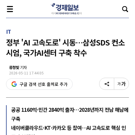
IT
정부 'AI 고속도로' 시동…삼성SDS 컨소
시엄, 국가AI센터 구축 착수
류청빛
기자
2026-05-11 17:44:05
구글 검색 선호 출처로 추가
공공 1160억·민간 2840억 출자…2028년까지 전남 해남에
구축
네이버클라우드·KT·카카오 등 참여…AI 고속도로 핵심 인