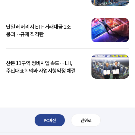
단일 레버리지 ETF 거래대금 1조
붕괴…규제 직격탄
산본 11구역 정비사업 속도…LH,
주민대표회의와 사업시행약정 체결
PC버전
맨위로