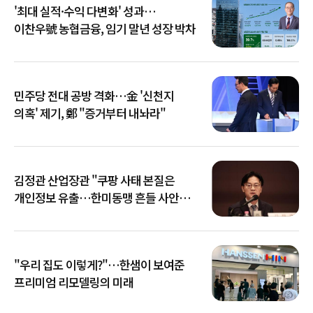
'최대 실적·수익 다변화' 성과…
이찬우號 농협금융, 임기 말년 성장 박차
민주당 전대 공방 격화…金 '신천지
의혹' 제기, 鄭 "증거부터 내놔라"
김정관 산업장관 "쿠팡 사태 본질은
개인정보 유출…한미동맹 흔들 사안
아냐"
"우리 집도 이렇게?"…한샘이 보여준
프리미엄 리모델링의 미래