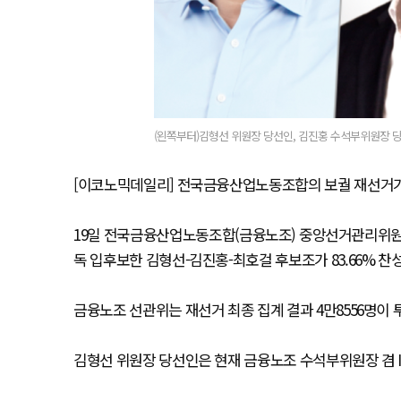
(왼쪽부터)김형선 위원장 당선인, 김진홍 수석부위원장 
[이코노믹데일리] 전국금융산업노동조합의 보궐 재선거가
19일 전국금융산업노동조합(금융노조) 중앙선거관리위원회
독 입후보한 김형선-김진홍-최호걸 후보조가 83.66% 찬성
금융노조 선관위는 재선거 최종 집계 결과 4만8556명이 
김형선 위원장 당선인은 현재 금융노조 수석부위원장 겸 