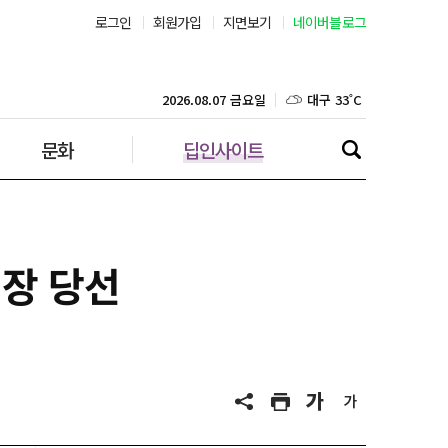
로그인
회원가입
지면보기
네이버블로그
부산 30˚C
대구 33˚C
2026.08.07 금요일
문화
딥인사이트
인천 32˚C
광주 32˚C
대전 34˚C
원장 당선
울산 30˚C
강릉 30˚C
제주 30˚C