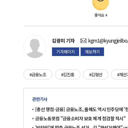
좋아요
4
김광미
기자
kgm1@kyungjeilbo
기자페이지
제보하기
#금융노조
#김진홍
#김형선
#재선
관련기사
[총선 쟁점-금융] 금융노조, 올해도 역시 민주당에 '
금융노동포럼 "금융소비자 보호 체계 점검할 적시"
'비타민'에 멈춘 금융노조 선거...김 "재선거해야" vs