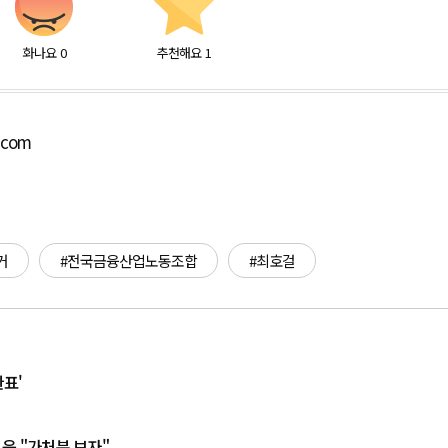
화나요
0
추천해요
1
.com
거
#전국금융산업노동조합
#최호걸
한표'
 윤 "가처분 보자"