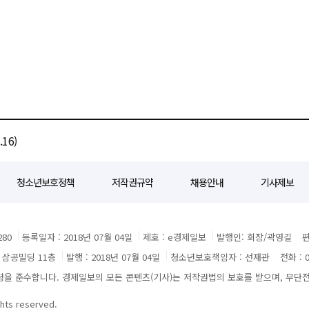
16)
청소년보호정책
저작권규약
채용안내
기사제보
80
등록일자 : 2018년 07월 04일
제호 : e경제일보
발행인: 회장/곽영길
편
3 삼공빌딩 11층
발행 : 2018년 07월 04일
청소년보호책임자 : 선재관
전화 : 0
 준수합니다. 경제일보의 모든 콘텐츠(기사)는 저작권법의 보호를 받으며, 무단전재
ghts reserved.