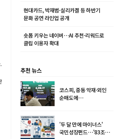
현대카드, 박재범·실리카겔 등 하반기
문화 공연 라인업 공개
숏폼 키우는 네이버…AI 추천·리워드로
클립 이용자 확대
.
추천 뉴스
단
코스피, 중동 악재·외인
순매도에
하락…"하이닉스 또
급락"
'두 달 만에 마이너스'
국민성장펀드…'83조