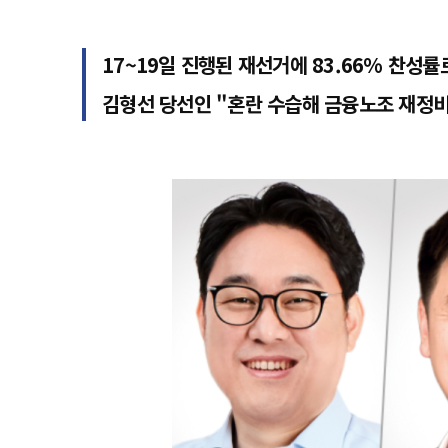
17~19일 진행된 재선거에 83.66% 찬성률
김형선 당선인 "혼란 수습해 금융노조 재정비