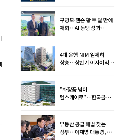
전력망' 리스크 확산
구광모·젠슨 황 두 달 만에
재회…AI 동맹 성과
가시화될까
이
4대 은행 NIM 일제히
상승…상반기 이자이익
핵
19조 육박
"화장품 넘어
헬스케어로"…한국콜마,
제약·바이오 축으로 몸집
키운다
부동산 공급 해법 찾는
정부…이재명 대통령, 2차
점검회의 주재