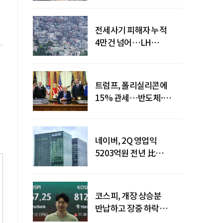
전세사기 피해자 누적
4만건 넘어…LH
피해주택 매입도 1만호
돌파
트럼프, 폴리실리콘에
15% 관세…반도체·
태양광 공급망 재편 신호
네이버, 2Q 영업익
5203억원 전년 比
0.2%↓…영업익
주춤에도 성장동력 키운다
코스피, 개장 상승분
반납하고 장중 하락
전환…중동 리스크·美