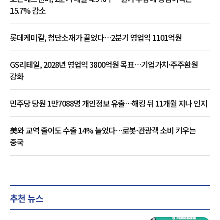
15.7% 감소
롯데케미칼, 첨단소재가 끌었다…2분기 영업익 1101억원
GS리테일, 2028년 영업익 3800억원 목표…기업가치·주주환원
강화
민주당 당원 1만7088명 개인정보 유출…해킹 뒤 11개월 지나 인지
美와 교역 줄어도 수출 14% 늘었다…로봇·관광객 소비 키우는
중국
추천 뉴스