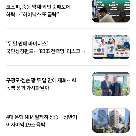
코스피, 중동 악재·외인 순매도에
하락…"하이닉스 또 급락"
'두 달 만에 마이너스'
국민성장펀드…'83조 전력망' 리스크
확산
구광모·젠슨 황 두 달 만에 재회…AI
동맹 성과 가시화될까
4대 은행 NIM 일제히 상승…상반기
이자이익 19조 육박