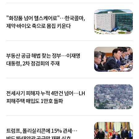
"화장품 넘어 헬스케어로"…한국콜마,
제약·바이오 축으로 몸집 키운다
부동산 공급 해법 찾는 정부…이재명
대통령, 2차 점검회의 주재
전세사기 피해자 누적 4만건 넘어…LH
피해주택 매입도 1만호 돌파
트럼프, 폴리실리콘에 15% 관세…
반도체·태양광 공급망 재편 신호