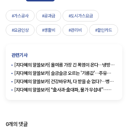
#가스공사
#공과금
#도시가스요금
#요금인상
#생활비
#관리비
#할인카드
관련기사
[지다혜의 알쓸보카] 올여름 가장 긴 폭염이 온다…냉방비
할인카드 총정리
[지다혜의 알쓸보카] 슬금슬금 오르는 '기름값'…주유
할인카드 TOP10
[지다혜의 알쓸보카] 건강바우처, 다 받을 순 없다?…병원·
약국 할인카드 BEST 7
[지다혜의 알쓸보카] "金사과·金대파, 물가 무섭네"…
장보기 할인카드 톱10
0
개의 댓글