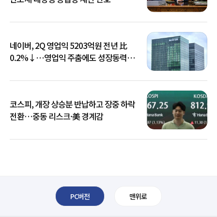
네이버, 2Q 영업익 5203억원 전년 比
0.2%↓…영업익 주춤에도 성장동력
키운다
코스피, 개장 상승분 반납하고 장중 하락
전환…중동 리스크·美 경계감
PC버전
맨위로